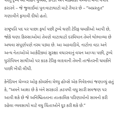
પરંતુ ટ્રમ્પે આ મહિને યુએસ, કેનેડા અને મેક્સિકો વચ્ચેના મેગા વેપાર
કરારને – જે જુલાઈમાં પુનઃવાટાઘાટો માટે તૈયાર છે – “અપ્રસ્તુત”
ગણાવીને ફગાવી દીધો હતો.
રાષ્ટ્રપતિ પદ પર પાછા ફર્યા પછી ટ્રમ્પે ઘણી ટેરિફ ધમકીઓ આપી છે,
જોકે ઘણા કિસ્સાઓમાં તેમણે વાટાઘાટો દરમિયાન તેમને થોભાવ્યા છે
અથવા સંપૂર્ણપણે નરમ પડ્યા છે. આ અઠવાડિયે, નાટોના વડા અને
અન્ય નેતાઓએ આર્કટિકમાં સુરક્ષા વધારવાનું વચન આપ્યા પછી, ટ્રમ્પે
યુરોપિયન સાથીઓ પર કડક ટેરિફ લાદવાની તેમની તાજેતરની ધમકીને
પાછી ખેંચી લીધી.
કેનેડિયન ચેમ્બર ઓફ કોમર્સના મેથ્યુ હોમ્સે એક નિવેદનમાં જણાવ્યું હતું
કે, “અમને આશા છે કે બંને સરકારો ઝડપથી વધુ સારી સમજણ પર
આવી શકે છે જે અનિશ્ચિતતાના તાત્કાલિક પરિણામોનો સામનો કરી
રહેલા વ્યવસાયો માટે વધુ ચિંતાઓને દૂર કરી શકે છે.”