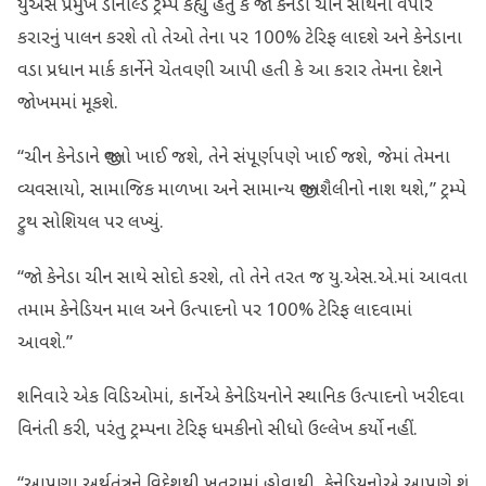
યુએસ પ્રમુખ ડોનાલ્ડ ટ્રમ્પે કહ્યું હતું કે જો કેનેડા ચીન સાથેના વેપાર
કરારનું પાલન કરશે તો તેઓ તેના પર 100% ટેરિફ લાદશે અને કેનેડાના
વડા પ્રધાન માર્ક કાર્નેને ચેતવણી આપી હતી કે આ કરાર તેમના દેશને
જોખમમાં મૂકશે.
“ચીન કેનેડાને જીવતો ખાઈ જશે, તેને સંપૂર્ણપણે ખાઈ જશે, જેમાં તેમના
વ્યવસાયો, સામાજિક માળખા અને સામાન્ય જીવનશૈલીનો નાશ થશે,” ટ્રમ્પે
ટ્રુથ સોશિયલ પર લખ્યું.
“જો કેનેડા ચીન સાથે સોદો કરશે, તો તેને તરત જ યુ.એસ.એ.માં આવતા
તમામ કેનેડિયન માલ અને ઉત્પાદનો પર 100% ટેરિફ લાદવામાં
આવશે.”
શનિવારે એક વિડિઓમાં, કાર્નેએ કેનેડિયનોને સ્થાનિક ઉત્પાદનો ખરીદવા
વિનંતી કરી, પરંતુ ટ્રમ્પના ટેરિફ ધમકીનો સીધો ઉલ્લેખ કર્યો નહીં.
“આપણા અર્થતંત્રને વિદેશથી ખતરામાં હોવાથી, કેનેડિયનોએ આપણે શું