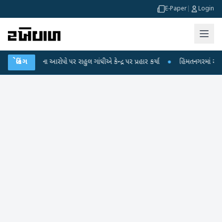
E-Paper
|
Login
ોપો પર રાહુલ ગાંધીએ કેન્દ્ર પર પ્રહાર કર્યા
બ્રેકિંગ
●
હિંમતનગરમાં રહસ્યમય વાયરસ કે ચા