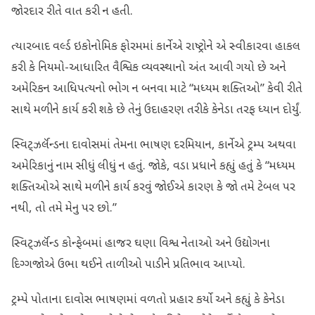
જોરદાર રીતે વાત કરી ન હતી.
ત્યારબાદ વર્લ્ડ ઇકોનોમિક ફોરમમાં કાર્નેએ રાષ્ટ્રોને એ સ્વીકારવા હાકલ
કરી કે નિયમો-આધારિત વૈશ્વિક વ્યવસ્થાનો અંત આવી ગયો છે અને
અમેરિકન આધિપત્યનો ભોગ ન બનવા માટે “મધ્યમ શક્તિઓ” કેવી રીતે
સાથે મળીને કાર્ય કરી શકે છે તેનું ઉદાહરણ તરીકે કેનેડા તરફ ધ્યાન દોર્યું.
સ્વિટ્ઝર્લૅન્ડના દાવોસમાં તેમના ભાષણ દરમિયાન, કાર્નેએ ટ્રમ્પ અથવા
અમેરિકાનું નામ સીધું લીધું ન હતું. જોકે, વડા પ્રધાને કહ્યું હતું કે “મધ્યમ
શક્તિઓએ સાથે મળીને કાર્ય કરવું જોઈએ કારણ કે જો તમે ટેબલ પર
નથી, તો તમે મેનુ પર છો.”
સ્વિટ્ઝર્લૅન્ડ કોન્ફેબમાં હાજર ઘણા વિશ્વ નેતાઓ અને ઉદ્યોગના
દિગ્ગજોએ ઉભા થઈને તાળીઓ પાડીને પ્રતિભાવ આપ્યો.
ટ્રમ્પે પોતાના દાવોસ ભાષણમાં વળતો પ્રહાર કર્યો અને કહ્યું કે કેનેડા