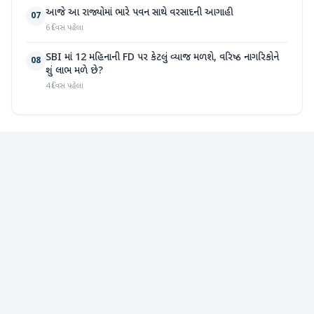
આજે આ રાજ્યોમાં ભારે પવન સાથે વરસાદની આગાહી
07
6 દિવસ પહેલા
SBI માં 12 મહિનાની FD પર કેટલું વ્યાજ મળશે, વરિષ્ઠ નાગરિકોને
08
શું લાભ મળે છે?
4 દિવસ પહેલા