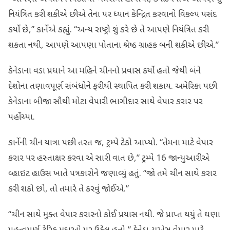
નિયંત્રિત કરી શકીએ છીએ તેના પર ધ્યાન કેન્દ્રિત કરવાનો વિકલ્પ પસંદ
કર્યો છે,” કાર્નેએ કહ્યું. “અન્ય રાષ્ટ્રો શું કરે છે તે આપણે નિયંત્રિત કરી
શકતા નથી, આપણે આપણા પોતાના શ્રેષ્ઠ ગ્રાહક બની શકીએ છીએ.”
કેનેડાના વડા પ્રધાને આ મહિને ચીનનો પ્રવાસ કર્યો હતો જેથી બંને
દેશોના તણાવપૂર્ણ સંબંધોને ફરીથી સ્થાપિત કરી શકાય. અમેરિકા પછી
કેનેડાના બીજા સૌથી મોટા વેપારી ભાગીદાર સાથે વેપાર કરાર પર
પહોંચ્યા.
કાર્નેની ચીન યાત્રા પછી તરત જ, ટ્રમ્પે ટેકો આપ્યો. “તેમના માટે વેપાર
કરાર પર હસ્તાક્ષર કરવા એ સારી વાત છે,” ટ્રમ્પે 16 જાન્યુઆરીએ
વ્હાઇટ હાઉસ ખાતે પત્રકારોને જણાવ્યું હતું. “જો તમે ચીન સાથે કરાર
કરી શકો છો, તો તમારે તે કરવું જોઈએ.”
“ચીન સાથે મુક્ત વેપાર કરારનો કોઈ પ્રયાસ નથી. જે ​​પ્રાપ્ત થયું તે ઘણા