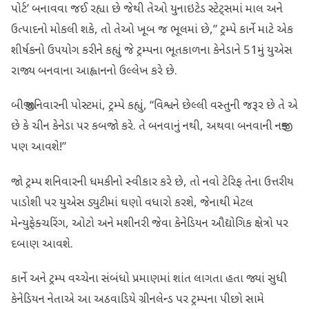
પોર્ટ’ બનાવવા જઈ રહ્યા છે જેથી તેઓ યુનાઇટેડ સ્ટેટ્સમાં માલ અને
ઉત્પાદનો મોકલી શકે, તો તેઓ ખૂબ જ ભૂલમાં છે,” ટ્રમ્પે કાર્ને માટે એક
શીર્ષકનો ઉપયોગ કરીને કહ્યું જે ટ્રમ્પના ભૂતકાળના કેનેડાને 51મું યુએસ
રાજ્ય બનવાના આહ્વાનનો ઉલ્લેખ કરે છે.
બીજી શનિવારની પોસ્ટમાં, ટ્રમ્પે કહ્યું, “વિશ્વને છેલ્લી વસ્તુની જરૂર છે તે એ
છે કે ચીન કેનેડા પર કબજો કરે. તે બનવાનું નથી, અથવા બનવાની નજીક
પણ આવશે!”
જો ટ્રમ્પ શનિવારની ધમકીનો સ્વીકાર કરે છે, તો નવો ટેરિફ તેના ઉત્તરીય
પાડોશી પર યુએસ ડ્યુટીમાં ઘણો વધારો કરશે, જેનાથી મેટલ
મેન્યુફેક્ચરિંગ, ઓટો અને મશીનરી જેવા કેનેડિયન ઔદ્યોગિક ક્ષેત્રો પર
દબાણ આવશે.
કાર્ને અને ટ્રમ્પ વચ્ચેના સંબંધો પ્રમાણમાં શાંત લાગતા હતા જ્યાં સુધી
કેનેડિયન નેતાએ આ અઠવાડિયે ગ્રીનલેન્ડ પર ટ્રમ્પના પીછો સામે