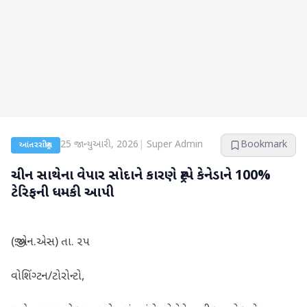
25 જાન્યુઆરી, 2026
|
Super Admin
Bookmark
આંતરરાષ્ટ્રીય
ચીન સાથેના વેપાર સોદાને કારણે ટ્રમ્પે કેનેડાને 100%
ટેરિફની ધમકી આપી
(જી.એન.એસ) તા. ૨૫
વોશિંગ્ટન/ટોરોન્ટો,