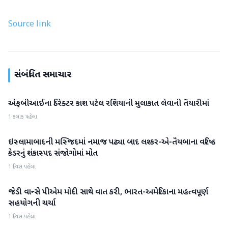
Source link
સંબંધિત સમાચાર
એફબીઆઈના ડિરેક્ટર કાશ પટેલ રશિયાની મુલાકાત લેવાની તૈયારીમાં
આંતરરાષ્ટ્રીય
1 કલાક પહેલા
ઇસ્લામાબાદની મસ્જિદમાં નમાજ પઢ્યા બાદ લશ્કર-એ-તૈયબાના વરિષ્ઠ
આંતરરાષ્ટ્રીય
કેડરનું શંકાસ્પદ સંજોગોમાં મોત
1 દિવસ પહેલા
જેડી વાન્સે પીએમ મોદી સાથે વાત કરી, ભારત-અમેરિકાના મહત્વપૂર્ણ
આંતરરાષ્ટ્રીય
સહયોગની ચર્ચા
1 દિવસ પહેલા