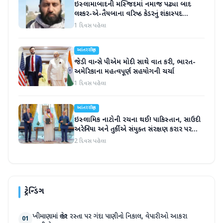
ઇસ્લામાબાદની મસ્જિદમાં નમાજ પઢ્યા બાદ
લશ્કર-એ-તૈયબાના વરિષ્ઠ કેડરનું શંકાસ્પદ
સંજોગોમાં મોત
1 દિવસ પહેલા
આંતરરાષ્ટ્રીય
જેડી વાન્સે પીએમ મોદી સાથે વાત કરી, ભારત-
અમેરિકાના મહત્વપૂર્ણ સહયોગની ચર્ચા
1 દિવસ પહેલા
આંતરરાષ્ટ્રીય
ઇસ્લામિક નાટોની રચના થઈ! પાકિસ્તાન, સાઉદી
અરેબિયા અને તુર્કીએ સંયુક્ત સંરક્ષણ કરાર પર
હસ્તાક્ષર
2 દિવસ પહેલા
ટ્રેન્ડિંગ
ખીમાણામાં જાહેર રસ્તા પર ગંદા પાણીનો નિકાલ, વેપારીઓ આકરા
01