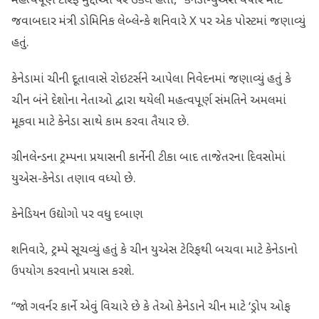
મહત્વપૂર્ણ ટેરિફ મુદ્દાઓ પર ઉકેલ હતો,” કેનેડા-યુએસ વેપાર માટે
જવાબદાર મંત્રી ડોમિનિક લેબ્લેન્કે શનિવારે X પર એક પોસ્ટમાં જણાવ્યું
હતું.
કેનેડામાં ચીની દૂતાવાસે રોઇટર્સને આપેલા નિવેદનમાં જણાવ્યું હતું કે
ચીન બંને દેશોના નેતાઓ દ્વારા થયેલી મહત્વપૂર્ણ સંમતિને અમલમાં
મૂકવા માટે કેનેડા સાથે કામ કરવા તૈયાર છે.
ગ્રીનલેન્ડના ટ્રમ્પના પ્રયાસની કાર્નેની ટીકા બાદ તાજેતરના દિવસોમાં
યુએસ-કેનેડા તણાવ વધ્યો છે.
કેનેડિયન ઉદ્યોગો પર વધુ દબાણ
શનિવારે, ટ્રમ્પે સૂચવ્યું હતું કે ચીન યુએસ ટેરિફથી બચવા માટે કેનેડાનો
ઉપયોગ કરવાનો પ્રયાસ કરશે.
“જો ગવર્નર કાર્ને એવું વિચારે છે કે તેઓ કેનેડાને ચીન માટે ‘ડ્રોપ ઓફ