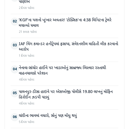
પાણીએ
2 દિવસ પહેલા
‘KGF’ના યશનો ખૂંખાર અવતાર! ‘ટોક્સિક’ના 4:38 મિનિટના ટ્રેલરે
02
મચાવ્યો ધમાલ
21 કલાક પહેલા
IAF વિંગ કમાન્ડર હનીટ્રેપમાં ફસાયા, સંવેદનશીલ માહિતી લીક કરવાનો
03
આરોપ
1 દિવસ પહેલા
નેનાવા-સાંચોર હાઈવે પર ખાડાઓનું સામ્રાજ્ય બિસ્માર રસ્તાથી
04
વાહનચાલકો પરેશાન
4 દિવસ પહેલા
પાલનપુર-ડીસા હાઇવે પર એસઓજી પોલીસે 19.80 લાખનું મોર્ફિન
05
હિરોઈન ઝડપી પાડ્યું
4 દિવસ પહેલા
ચાંદીના ભાવમાં વધારો, સોનું પણ મોંઘુ થયું
06
5 દિવસ પહેલા