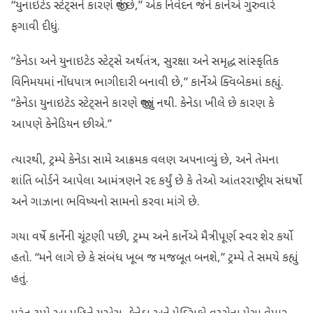
“યુનાઇટેડ સ્ટેટ્સને કારણે જીવે છે,” એક નિવેદન જેને કાર્નેએ ગુરુવારે
ફગાવી દીધું.
“કેનેડા અને યુનાઇટેડ સ્ટેટ્સે અર્થતંત્ર, સુરક્ષા અને સમૃદ્ધ સાંસ્કૃતિક
વિનિમયમાં નોંધપાત્ર ભાગીદારી બનાવી છે,” કાર્નેએ ક્વિબેકમાં કહ્યું.
“કેનેડા યુનાઇટેડ સ્ટેટ્સને કારણે જીવતું નથી. કેનેડા ખીલે છે કારણ કે
આપણે કેનેડિયન છીએ.”
ત્યારથી, ટ્રમ્પે કેનેડા સામે આક્રમક વલણ અપનાવ્યું છે, અને તેમના
શાંતિ બોર્ડને આપેલા આમંત્રણને રદ કર્યું છે કે તેઓ આંતરરાષ્ટ્રીય સંઘર્ષો
અને ગાઝાના ભવિષ્યનો સામનો કરવા માંગે છે.
ગયા વર્ષે કાર્નેની ચૂંટણી પછી, ટ્રમ્પ અને કાર્નેએ મૈત્રીપૂર્ણ સ્વર શેર કર્યો
હતો. “મને લાગે છે કે સંબંધ ખૂબ જ મજબૂત બનશે,” ટ્રમ્પે તે સમયે કહ્યું
હતું.