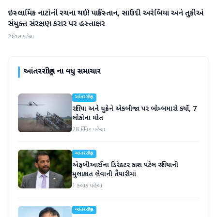
ઇસ્લામિક નાટોની રચના થઈ! પાકિસ્તાન, સાઉદી અરેબિયા અને તુર્કીએ
આંતરરાષ્ટ્રીય
સંયુક્ત સંરક્ષણ કરાર પર હસ્તાક્ષર
2 દિવસ પહેલા
આંતરરાષ્ટ્રીય
ના વધુ સમાચાર
આંતરરાષ્ટ્રીય
રશિયા અને યુક્રેને એકબીજા પર બોમ્બમારો કર્યો, 7
લોકોના મોત
28 મિનિટ પહેલા
આંતરરાષ્ટ્રીય
એફબીઆઈના ડિરેક્ટર કાશ પટેલ રશિયાની
મુલાકાત લેવાની તૈયારીમાં
1 કલાક પહેલા
આંતરરાષ્ટ્રીય