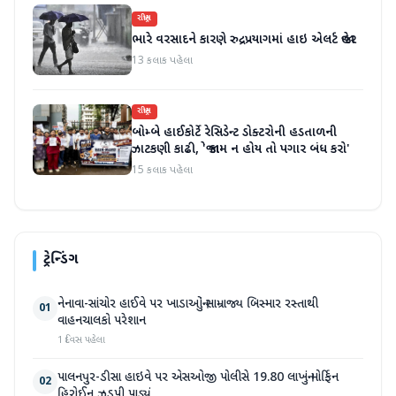
રાષ્ટ્રીય
ભારે વરસાદને કારણે રુદ્રપ્રયાગમાં હાઇ એલર્ટ જાહેર
13 કલાક પહેલા
રાષ્ટ્રીય
બોમ્બે હાઈકોર્ટે રેસિડેન્ટ ડોક્ટરોની હડતાળની
ઝાટકણી કાઢી, 'જો કામ ન હોય તો પગાર બંધ કરો'
15 કલાક પહેલા
ટ્રેન્ડિંગ
નેનાવા-સાંચોર હાઈવે પર ખાડાઓનું સામ્રાજ્ય બિસ્માર રસ્તાથી
01
વાહનચાલકો પરેશાન
1 દિવસ પહેલા
પાલનપુર-ડીસા હાઇવે પર એસઓજી પોલીસે 19.80 લાખનું મોર્ફિન
02
હિરોઈન ઝડપી પાડ્યું