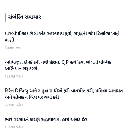
સંબંધિત સમાચાર
મોરબીમાં જોવા મળેલો એક રહસ્યમય કૂવો, સમુદ્રની જેમ હિલોળા ખાતું
રાષ્ટ્રીય
પાણી
9 કલાક પહેલા
અભિજીત દીપકે કરી નવી જાહેરાત, CJP હવે 'ક્યા બોલતી પબ્લિક'
રાષ્ટ્રીય
અભિયાન શરૂ કરશે
12 કલાક પહેલા
કિરેન રિજિજુ અને રાહુલ ગાંધીએ ફરી વાતચીત કરી, મહિલા અનામત
રાષ્ટ્રીય
અને સીમાંકન બિલ પર ચર્ચા કરી
12 કલાક પહેલા
ભારે વરસાદને કારણે રુદ્રપ્રયાગમાં હાઇ એલર્ટ જાહેર
રાષ્ટ્રીય
13 કલાક પહેલા