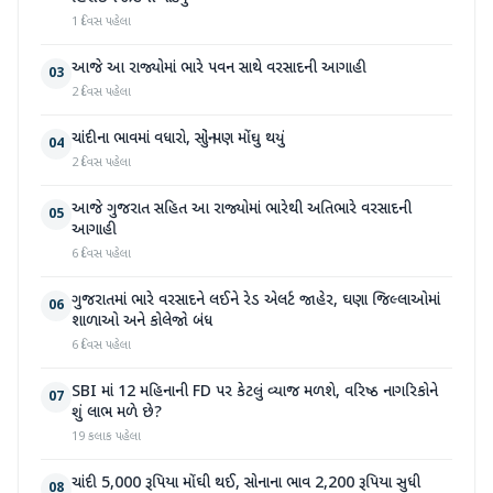
1 દિવસ પહેલા
આજે આ રાજ્યોમાં ભારે પવન સાથે વરસાદની આગાહી
03
2 દિવસ પહેલા
ચાંદીના ભાવમાં વધારો, સોનું પણ મોંઘુ થયું
04
2 દિવસ પહેલા
આજે ગુજરાત સહિત આ રાજ્યોમાં ભારેથી અતિભારે વરસાદની
05
આગાહી
6 દિવસ પહેલા
ગુજરાતમાં ભારે વરસાદને લઈને રેડ એલર્ટ જાહેર, ઘણા જિલ્લાઓમાં
06
શાળાઓ અને કોલેજો બંધ
6 દિવસ પહેલા
SBI માં 12 મહિનાની FD પર કેટલું વ્યાજ મળશે, વરિષ્ઠ નાગરિકોને
07
શું લાભ મળે છે?
19 કલાક પહેલા
ચાંદી 5,000 રૂપિયા મોંઘી થઈ, સોનાના ભાવ 2,200 રૂપિયા સુધી
08