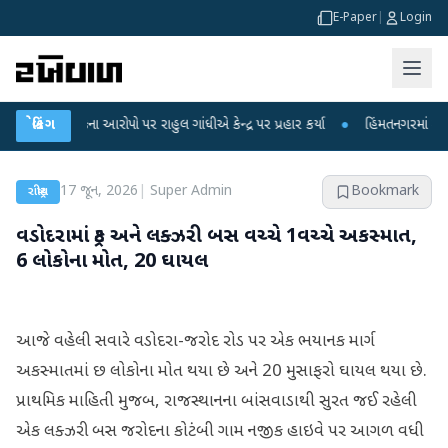
E-Paper
|
Login
 લીકના આરોપો પર રાહુલ ગાંધીએ કેન્દ્ર પર પ્રહાર કર્યા
બ્રેકિંગ
●
હિંમતનગરમાં રહસ્યમય વાય
17 જૂન, 2026
|
Super Admin
Bookmark
રાષ્ટ્રીય
વડોદરામાં ટ્રક અને લક્ઝરી બસ વચ્ચે 1વચ્ચે અકસ્માત,
6 લોકોના મોત, 20 ઘાયલ
આજે વહેલી સવારે વડોદરા-જરોદ રોડ પર એક ભયાનક માર્ગ
અકસ્માતમાં છ લોકોના મોત થયા છે અને 20 મુસાફરો ઘાયલ થયા છે.
પ્રાથમિક માહિતી મુજબ, રાજસ્થાનના બાંસવાડાથી સુરત જઈ રહેલી
એક લક્ઝરી બસ જરોદના કોટંબી ગામ નજીક હાઇવે પર આગળ વધી