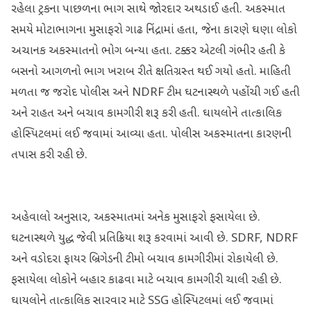
રહેલા ટ્રકના પાછળના ભાગ સાથે જોરદાર અથડાઈ હતી. અકસ્માત
સમયે મોટાભાગના મુસાફરો ગાઢ નિંદ્રામાં હતા, જેના કારણે ઘણા લોકો
અચાનક અકસ્માતનો ભોગ બન્યા હતા. ટક્કર એટલી ગંભીર હતી કે
બસનો આગળનો ભાગ ખરાબ રીતે ક્ષતિગ્રસ્ત થઈ ગયો હતો. માહિતી
મળતા જ જરોદ પોલીસ અને NDRF ટીમ ઘટનાસ્થળે પહોંચી ગઈ હતી
અને રાહત અને બચાવ કામગીરી શરૂ કરી હતી. ઘાયલોને તાત્કાલિક
હોસ્પિટલમાં લઈ જવામાં આવ્યા હતા. પોલીસ અકસ્માતના કારણની
તપાસ કરી રહી છે.
અહેવાલો અનુસાર, અકસ્માતમાં અનેક મુસાફરો ફસાયેલા છે.
ઘટનાસ્થળે યુદ્ધ જેવી પ્રતિક્રિયા શરૂ કરવામાં આવી છે. SDRF, NDRF
અને વડોદરા ફાયર બ્રિગેડની ટીમો બચાવ કામગીરીમાં રોકાયેલી છે.
ફસાયેલા લોકોને બહાર કાઢવા માટે બચાવ કામગીરી ચાલી રહી છે.
ઘાયલોને તાત્કાલિક સારવાર માટે SSG હોસ્પિટલમાં લઈ જવામાં