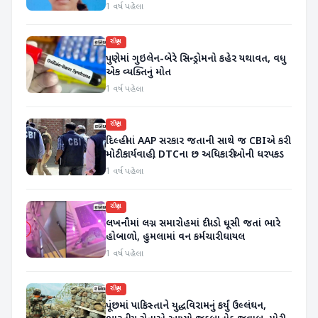
સુસાઇડ નોટમાં જાણવા મળ્યું કારણ...
1 વર્ષ પહેલા
રાષ્ટ્રીય
પુણેમાં ગુઇલેન-બેરે સિન્ડ્રોમનો કહેર યથાવત, વધુ
એક વ્યક્તિનું મોત
1 વર્ષ પહેલા
રાષ્ટ્રીય
દિલ્હીમાં AAP સરકાર જતાની સાથે જ CBIએ કરી
મોટી કાર્યવાહી, DTCના છ અધિકારીઓની ધરપકડ
1 વર્ષ પહેલા
રાષ્ટ્રીય
લખનૌમાં લગ્ન સમારોહમાં દીપડો ઘૂસી જતાં ભારે
હોબાળો, હુમલામાં વન કર્મચારી ઘાયલ
1 વર્ષ પહેલા
રાષ્ટ્રીય
પૂંછમાં પાકિસ્તાને યુદ્ધવિરામનું કર્યું ઉલ્લંઘન,