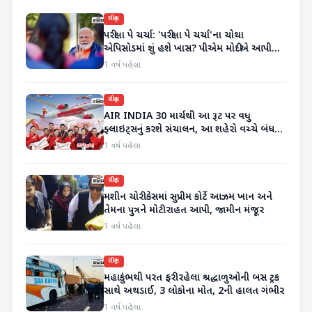
રાષ્ટ્રીય
પરીક્ષા પે ચર્ચા: 'પરીક્ષા પે ચર્ચા'ના ચોથા
એપિસોડમાં શું હશે ખાસ? પીએમ મોદીએ આપી
માહિતી
1 વર્ષ પહેલા
રાષ્ટ્રીય
AIR INDIA 30 માર્ચથી આ રૂટ પર વધુ
ફ્લાઇટ્સનું કરશે સંચાલન, આ શહેરો વચ્ચે બંધ
કરશે ફ્લાઇટ્સ
1 વર્ષ પહેલા
રાષ્ટ્રીય
મશીન ચોરી કેસમાં સુપ્રીમ કોર્ટે આઝમ ખાન અને
તેમના પુત્રને મોટી રાહત આપી, જામીન મંજૂર
1 વર્ષ પહેલા
રાષ્ટ્રીય
મહાકુંભથી પરત ફરી રહેલા શ્રદ્ધાળુઓની બસ ટ્રક
સાથે અથડાઈ, 3 લોકોના મોત, 2ની હાલત ગંભીર
1 વર્ષ પહેલા