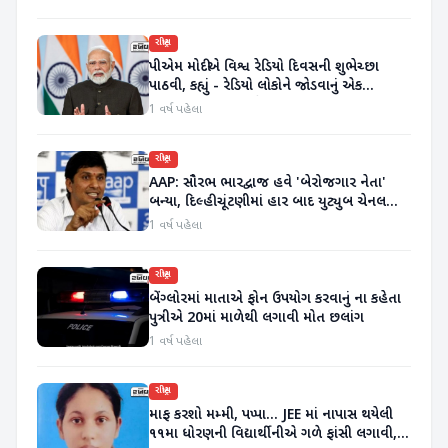
રાષ્ટ્રીય
પીએમ મોદીએ વિશ્વ રેડિયો દિવસની શુભેચ્છા
પાઠવી, કહ્યું - રેડિયો લોકોને જોડવાનું એક
શક્તિશાળી માધ્યમ છે
1 વર્ષ પહેલા
રાષ્ટ્રીય
AAP: સૌરભ ભારદ્વાજ હવે 'બેરોજગાર નેતા'
બન્યા, દિલ્હી ચૂંટણીમાં હાર બાદ યુટ્યુબ ચેનલ
ખોલી
1 વર્ષ પહેલા
રાષ્ટ્રીય
બેંગ્લોરમાં માતાએ ફોન ઉપયોગ કરવાનું ના કહેતા
પુત્રીએ 20માં માળેથી લગાવી મોત છલાંગ
1 વર્ષ પહેલા
રાષ્ટ્રીય
માફ કરશો મમ્મી, પપ્પા... JEE માં નાપાસ થયેલી
૧૧મા ધોરણની વિદ્યાર્થીનીએ ગળે ફાંસી લગાવી,