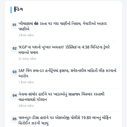
ટ્રેન્ડિંગ
ખીમાણામાં જાહેર રસ્તા પર ગંદા પાણીનો નિકાલ, વેપારીઓ આકરા
01
પાણીએ
2 દિવસ પહેલા
‘KGF’ના યશનો ખૂંખાર અવતાર! ‘ટોક્સિક’ના 4:38 મિનિટના ટ્રેલરે
02
મચાવ્યો ધમાલ
21 કલાક પહેલા
IAF વિંગ કમાન્ડર હનીટ્રેપમાં ફસાયા, સંવેદનશીલ માહિતી લીક કરવાનો
03
આરોપ
1 દિવસ પહેલા
નેનાવા-સાંચોર હાઈવે પર ખાડાઓનું સામ્રાજ્ય બિસ્માર રસ્તાથી
04
વાહનચાલકો પરેશાન
4 દિવસ પહેલા
પાલનપુર-ડીસા હાઇવે પર એસઓજી પોલીસે 19.80 લાખનું મોર્ફિન
05
હિરોઈન ઝડપી પાડ્યું