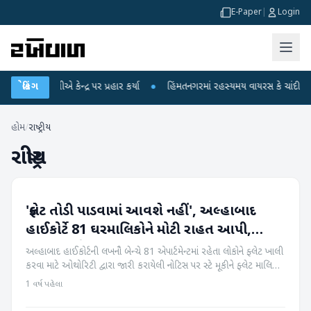
E-Paper
|
Login
ંધીએ કેન્દ્ર પર પ્રહાર કર્યા
બ્રેકિંગ
●
હિંમતનગરમાં રહસ્યમય વાયરસ કે ચાંદીપુરા? 6 બાળ
હોમ
/
રાષ્ટ્રીય
રાષ્ટ્રીય
'ફ્લેટ તોડી પાડવામાં આવશે નહીં', અલ્હાબાદ
રાષ્ટ્રીય
હાઈકોર્ટે 81 ઘરમાલિકોને મોટી રાહત આપી,
જાણો શું છે આખો મામલો?
અલ્હાબાદ હાઈકોર્ટની લખનૌ બેન્ચે 81 એપાર્ટમેન્ટમાં રહેતા લોકોને ફ્લેટ ખાલી
કરવા માટે ઓથોરિટી દ્વારા જારી કરાયેલી નોટિસ પર સ્ટે મૂકીને ફ્લેટ માલિકોને
રાહત આપી હતી. આ નોટિસ લખનૌ ડેવલપમેન્ટ ઓથોરિટી (LDA)...
1 વર્ષ પહેલા