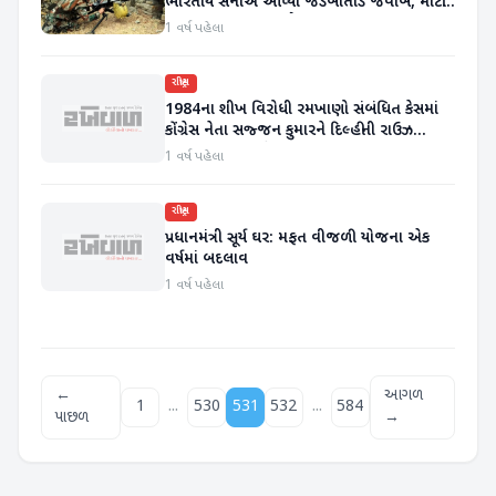
ભારતીય સેનાએ આપ્યો જડબાતોડ જવાબ, મોટી
સંખ્યામાં પાકિસ્તાની સૈનિકો માર્યા ગયા
1 વર્ષ પહેલા
રાષ્ટ્રીય
1984ના શીખ વિરોધી રમખાણો સંબંધિત કેસમાં
કોંગ્રેસ નેતા સજ્જન કુમારને દિલ્હીની રાઉઝ
એવન્યુ કોર્ટે દોષી ઠેરવ્યા
1 વર્ષ પહેલા
રાષ્ટ્રીય
પ્રધાનમંત્રી સૂર્ય ઘર: મફત વીજળી યોજના એક
વર્ષમાં બદલાવ
1 વર્ષ પહેલા
←
આગળ
...
...
1
530
531
532
584
પાછળ
→