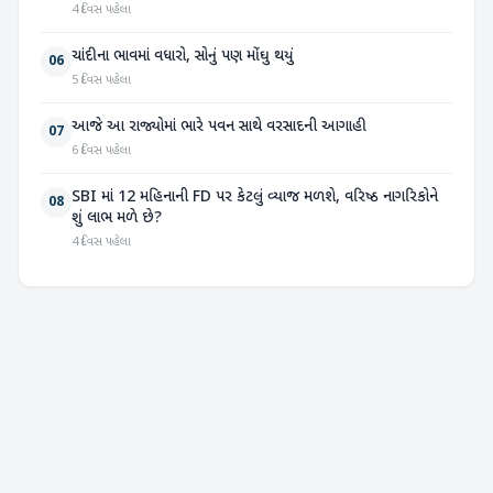
4 દિવસ પહેલા
ચાંદીના ભાવમાં વધારો, સોનું પણ મોંઘુ થયું
06
5 દિવસ પહેલા
આજે આ રાજ્યોમાં ભારે પવન સાથે વરસાદની આગાહી
07
6 દિવસ પહેલા
SBI માં 12 મહિનાની FD પર કેટલું વ્યાજ મળશે, વરિષ્ઠ નાગરિકોને
08
શું લાભ મળે છે?
4 દિવસ પહેલા