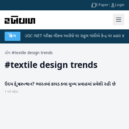
E-Paper
|
Login
 પ્લાન
બ્રેકિંગ
●
UGC-NET પરીક્ષા લીકના આરોપો પર રાહુલ ગાંધીએ કેન્દ્ર પર પ્રહાર કર્યા
●
હોમ
/
#textile design trends
#
textile design trends
ઉદય કે પુનરુત્થાન? ભારતમાં કાપડ કલા મુખ્ય પ્રવાહમાં પ્રવેશી રહી છે
રાષ્ટ્રીય
1 વર્ષ પહેલા