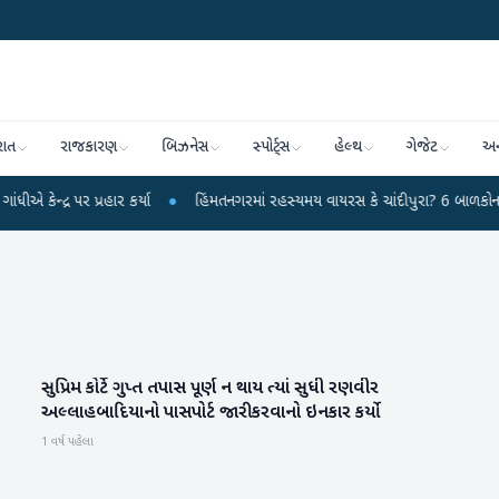
રાત
રાજકારણ
બિઝનેસ
સ્પોર્ટ્સ
હેલ્થ
ગેજેટ
અન
ર પર પ્રહાર કર્યા
●
હિંમતનગરમાં રહસ્યમય વાયરસ કે ચાંદીપુરા? 6 બાળકોના મોતથી
સુપ્રિમ કોર્ટે ગુપ્ત તપાસ પૂર્ણ ન થાય ત્યાં સુધી રણવીર
મનોરંજન
અલ્લાહબાદિયાનો પાસપોર્ટ જારી કરવાનો ઇનકાર કર્યો
1 વર્ષ પહેલા