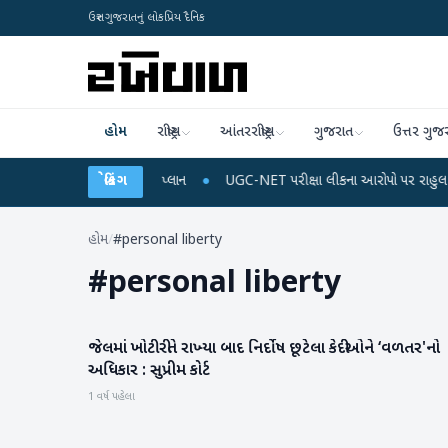
ઉત્તર ગુજરાતનું લોકપ્રિય દૈનિક
હોમ
રાષ્ટ્રીય
આંતરરાષ્ટ્રીય
ગુજરાત
ઉત્તર ગુજ
બાઈલ રિચાર્જ અને ડેટા પ્લાન
બ્રેકિંગ
●
UGC-NET પરીક્ષા લીકના આરોપો પર રાહુલ ગાંધીએ કેન્દ્
હોમ
/
#personal liberty
#
personal liberty
જેલમાં ખોટી રીતે રાખ્‍યા બાદ નિર્દોષ છૂટેલા કેદીઓને ‘વળતર'નો
રાષ્ટ્રીય
અધિકાર : સુપ્રીમ કોર્ટ
1 વર્ષ પહેલા