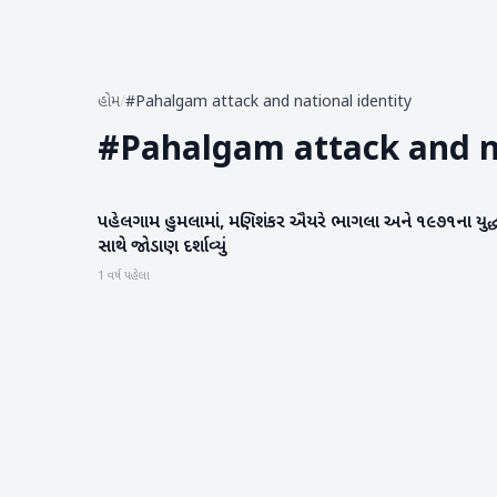
હોમ
/
#Pahalgam attack and national identity
#
Pahalgam attack and na
પહેલગામ હુમલામાં, મણિશંકર ઐયરે ભાગલા અને ૧૯૭૧ના યુદ્
રાષ્ટ્રીય
સાથે જોડાણ દર્શાવ્યું
1 વર્ષ પહેલા