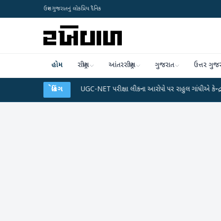
ઉત્તર ગુજરાતનું લોકપ્રિય દૈનિક
હોમ
રાષ્ટ્રીય
આંતરરાષ્ટ્રીય
ગુજરાત
ઉત્તર ગુજ
ેટા પ્લાન
●
UGC-NET પરીક્ષા લીકના આરોપો પર રાહુલ ગાંધીએ કેન્દ્ર પર પ્રહાર કર્યા
બ્રેકિંગ