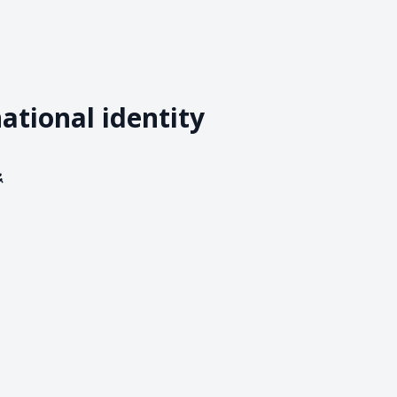
tional identity
ધ