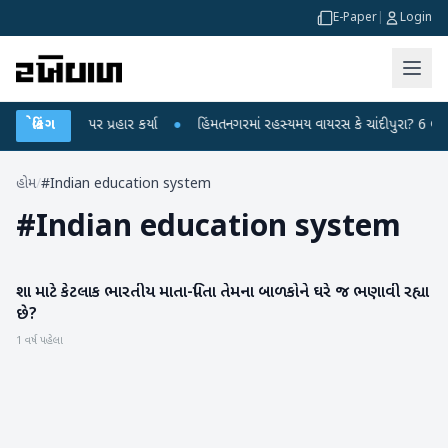
E-Paper
|
Login
ધીએ કેન્દ્ર પર પ્રહાર કર્યા
બ્રેકિંગ
●
હિંમતનગરમાં રહસ્યમય વાયરસ કે ચાંદીપુરા? 6 બાળક
હોમ
/
#Indian education system
#
Indian education system
શા માટે કેટલાક ભારતીય માતા-પિતા તેમના બાળકોને ઘરે જ ભણાવી રહ્યા
રાષ્ટ્રીય
છે?
1 વર્ષ પહેલા