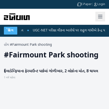
E-Paper
|
Login
 અને ડેટા પ્લાન
બ્રેકિંગ
●
UGC-NET પરીક્ષા લીકના આરોપો પર રાહુલ ગાંધીએ કેન્દ્ર પર પ્રહાર 
હોમ
/
#Fairmount Park shooting
#
Fairmount Park shooting
ફિલાડેલ્ફિયાના ફેરમાઉન્ટ પાર્કમાં ગોળીબાર, 2 લોકોના મોત, 8 ઘાયલ
રાષ્ટ્રીય
1 વર્ષ પહેલા