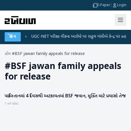
E-Paper
|
Login
ડેટા પ્લાન
બ્રેકિંગ
●
UGC-NET પરીક્ષા લીકના આરોપો પર રાહુલ ગાંધીએ કેન્દ્ર પર પ્રહાર કર્યા
હોમ
/
#BSF jawan family appeals for release
#
BSF jawan family appeals
for release
પાકિસ્તાનમાં 4 દિવસથી અટકાયતમાં BSF જવાન, મુક્તિ માટે પ્રયાસો તેજ
રાષ્ટ્રીય
1 વર્ષ પહેલા