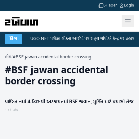
E-Paper
|
Login
ટા પ્લાન
બ્રેકિંગ
●
UGC-NET પરીક્ષા લીકના આરોપો પર રાહુલ ગાંધીએ કેન્દ્ર પર પ્રહાર કર્યા
હોમ
/
#BSF jawan accidental border crossing
#
BSF jawan accidental
border crossing
પાકિસ્તાનમાં 4 દિવસથી અટકાયતમાં BSF જવાન, મુક્તિ માટે પ્રયાસો તેજ
રાષ્ટ્રીય
1 વર્ષ પહેલા