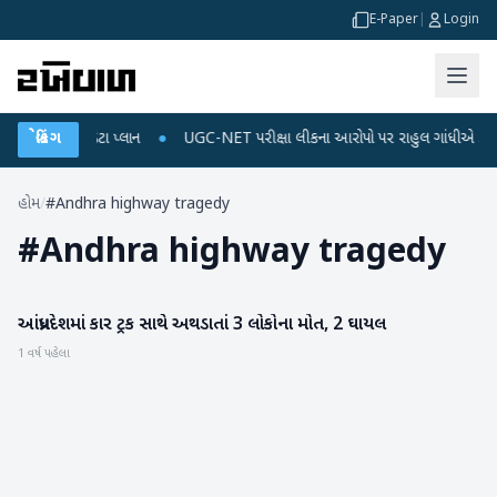
E-Paper
|
Login
િચાર્જ અને ડેટા પ્લાન
બ્રેકિંગ
●
UGC-NET પરીક્ષા લીકના આરોપો પર રાહુલ ગાંધીએ કેન્દ્ર પર પ
હોમ
/
#Andhra highway tragedy
#
Andhra highway tragedy
આંધ્રપ્રદેશમાં કાર ટ્રક સાથે અથડાતાં 3 લોકોના મોત, 2 ઘાયલ
રાષ્ટ્રીય
1 વર્ષ પહેલા