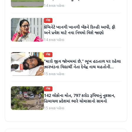
કરી
14 કલાક પહેલા
રાષ્ટ્રીય
કેબિનેટે ખાનગી ખાનગી બેંકને દિલ્હી આપી, ફી
અને પ્રવેશ માટે નવા નિયમો વિશે જાણો
14 કલાક પહેલા
રાષ્ટ્રીય
"મારો જીવ જોખમમાં છે," ભૂખ હડતાળ પર રહેલા
ઝારખંડના વિદ્યાર્થી નેતા દેવેન્દ્ર નાથ મહતોની
તબિયત ખરાબ
15 કલાક પહેલા
રાષ્ટ્રીય
142 લોકોના મોત, 797 કરોડ રૂપિયાનું નુકસાન,
હિમાચલ પ્રદેશમાં ભારે ચોમાસાનો સામનો
15 કલાક પહેલા