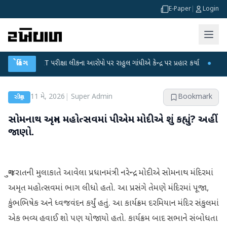
E-Paper
|
Login
-NET પરીક્ષા લીકના આરોપો પર રાહુલ ગાંધીએ કેન્દ્ર પર પ્રહાર કર્યા
બ્રેકિંગ
●
હિંમતનગરમાં 
11 મે, 2026
|
Super Admin
Bookmark
રાષ્ટ્રીય
સોમનાથ અમૃત મહોત્સવમાં પીએમ મોદીએ શું કહ્યું? અહીં
જાણો.
ગુજરાતની મુલાકાતે આવેલા પ્રધાનમંત્રી નરેન્દ્ર મોદીએ સોમનાથ મંદિરમાં
અમૃત મહોત્સવમાં ભાગ લીધો હતો. આ પ્રસંગે તેમણે મંદિરમાં પૂજા,
કુંભભિષેક અને ધ્વજવંદન કર્યું હતું. આ કાર્યક્રમ દરમિયાન મંદિર સંકુલમાં
એક ભવ્ય હવાઈ શો પણ યોજાયો હતો. કાર્યક્રમ બાદ સભાને સંબોધતા