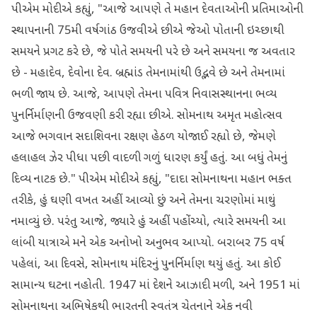
પીએમ મોદીએ કહ્યું, "આજે આપણે તે મહાન દેવતાઓની પ્રતિમાઓની
સ્થાપનાની 75મી વર્ષગાંઠ ઉજવીએ છીએ જેઓ પોતાની ઇચ્છાથી
સમયને પ્રગટ કરે છે, જે પોતે સમયની પરે છે અને સમયના જ અવતાર
છે - મહાદેવ, દેવોના દેવ. બ્રહ્માંડ તેમનામાંથી ઉદ્ભવે છે અને તેમનામાં
ભળી જાય છે. આજે, આપણે તેમના પવિત્ર નિવાસસ્થાનના ભવ્ય
પુનર્નિર્માણની ઉજવણી કરી રહ્યા છીએ. સોમનાથ અમૃત મહોત્સવ
આજે ભગવાન સદાશિવના રક્ષણ હેઠળ યોજાઈ રહ્યો છે, જેમણે
હલાહલ ઝેર પીધા પછી વાદળી ગળું ધારણ કર્યું હતું. આ બધું તેમનું
દિવ્ય નાટક છે." પીએમ મોદીએ કહ્યું, "દાદા સોમનાથના મહાન ભક્ત
તરીકે, હું ઘણી વખત અહીં આવ્યો છું અને તેમના ચરણોમાં માથું
નમાવ્યું છે. પરંતુ આજે, જ્યારે હું અહીં પહોંચ્યો, ત્યારે સમયની આ
લાંબી યાત્રાએ મને એક અનોખો અનુભવ આપ્યો. બરાબર 75 વર્ષ
પહેલાં, આ દિવસે, સોમનાથ મંદિરનું પુનર્નિર્માણ થયું હતું. આ કોઈ
સામાન્ય ઘટના નહોતી. 1947 માં દેશને આઝાદી મળી, અને 1951 માં
સોમનાથના અભિષેકથી ભારતની સ્વતંત્ર ચેતનાને એક નવી