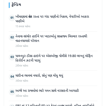
ટ્રેન્ડિંગ
ખીમાણામાં જાહેર રસ્તા પર ગંદા પાણીનો નિકાલ, વેપારીઓ આકરા
01
પાણીએ
15 કલાક પહેલા
નેનાવા-સાંચોર હાઈવે પર ખાડાઓનું સામ્રાજ્ય બિસ્માર રસ્તાથી
02
વાહનચાલકો પરેશાન
2 દિવસ પહેલા
પાલનપુર-ડીસા હાઇવે પર એસઓજી પોલીસે 19.80 લાખનું મોર્ફિન
03
હિરોઈન ઝડપી પાડ્યું
2 દિવસ પહેલા
ચાંદીના ભાવમાં વધારો, સોનું પણ મોંઘુ થયું
04
3 દિવસ પહેલા
આજે આ રાજ્યોમાં ભારે પવન સાથે વરસાદની આગાહી
05
3 દિવસ પહેલા