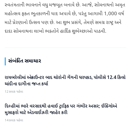
સ્વતંત્રતાની ભાવનાને વધુ મજબૂત બનાવે છે. આજે, સોમનાથનો અમૃત
મહોત્સવ ફક્ત ભૂતકાળની યાદ અપાવે છે, પરંતુ આગામી 1,000 વર્ષ
માટે પ્રેરણાનો ઉત્સવ પણ છે. આ શુભ પ્રસંગે, તેમણે સમગ્ર રાષ્ટ્ર અને
દાદા સોમનાથના લાખો ભક્તોને હાર્દિક શુભેચ્છાઓ પાઠવી.
સંબંધિત સમાચાર
રાયબરેલીમાં એન્કાઉન્ટર બાદ ચોરોની ગેંગની ધરપકડ, પોલીસે 12.4 કિલો
રાષ્ટ્રીય
ચાંદીના દાગીના જપ્ત કર્યા
12 કલાક પહેલા
દિલ્હીમાં ભારે વરસાદથી હવાઈ ટ્રાફિક પર ગંભીર અસર; ઈન્ડિગોએ
રાષ્ટ્રીય
મુસાફરો માટે એડવાઈઝરી જાહેર કરી
14 કલાક પહેલા