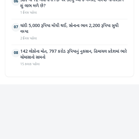
SBI માં 12 મહિનાની FD પર કેટલું વ્યાજ મળશે, વરિષ્ઠ નાગરિકોને
06
શું લાભ મળે છે?
1 દિવસ પહેલા
ચાંદી 5,000 રૂપિયા મોંઘી થઈ, સોનાના ભાવ 2,200 રૂપિયા સુધી
07
વધ્યા
2 દિવસ પહેલા
142 લોકોના મોત, 797 કરોડ રૂપિયાનું નુકસાન, હિમાચલ પ્રદેશમાં ભારે
08
ચોમાસાનો સામનો
15 કલાક પહેલા