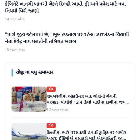
કેબિનેટે ખાનગી ખાનગી બેંકને દિલ્હી આપી, ફી અને પ્રવેશ માટે નવા
રાષ્ટ્રીય
નિયમો વિશે જાણો
14 કલાક પહેલા
"મારો જીવ જોખમમાં છે," ભૂખ હડતાળ પર રહેલા ઝારખંડના વિદ્યાર્થી
રાષ્ટ્રીય
નેતા દેવેન્દ્ર નાથ મહતોની તબિયત ખરાબ
15 કલાક પહેલા
રાષ્ટ્રીય
ના વધુ સમાચાર
રાષ્ટ્રીય
રાયબરેલીમાં એન્કાઉન્ટર બાદ ચોરોની ગેંગની
ધરપકડ, પોલીસે 12.4 કિલો ચાંદીના દાગીના જપ્ત
કર્યા
12 કલાક પહેલા
રાષ્ટ્રીય
દિલ્હીમાં ભારે વરસાદથી હવાઈ ટ્રાફિક પર ગંભીર
અસર; ઈન્ડિગોએ મુસાફરો માટે એડવાઈઝરી જાહેર