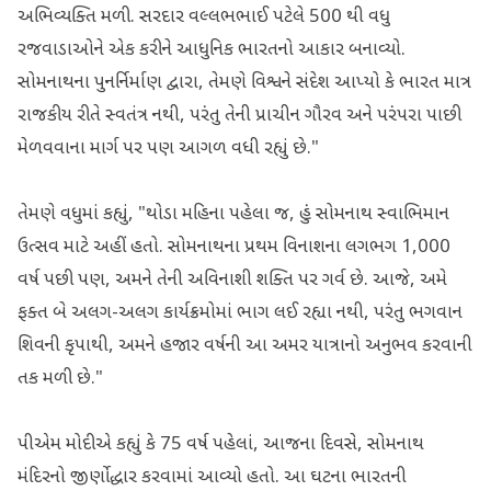
અભિવ્યક્તિ મળી. સરદાર વલ્લભભાઈ પટેલે 500 થી વધુ
રજવાડાઓને એક કરીને આધુનિક ભારતનો આકાર બનાવ્યો.
સોમનાથના પુનર્નિર્માણ દ્વારા, તેમણે વિશ્વને સંદેશ આપ્યો કે ભારત માત્ર
રાજકીય રીતે સ્વતંત્ર નથી, પરંતુ તેની પ્રાચીન ગૌરવ અને પરંપરા પાછી
મેળવવાના માર્ગ પર પણ આગળ વધી રહ્યું છે."
તેમણે વધુમાં કહ્યું, "થોડા મહિના પહેલા જ, હું સોમનાથ સ્વાભિમાન
ઉત્સવ માટે અહીં હતો. સોમનાથના પ્રથમ વિનાશના લગભગ 1,000
વર્ષ પછી પણ, અમને તેની અવિનાશી શક્તિ પર ગર્વ છે. આજે, અમે
ફક્ત બે અલગ-અલગ કાર્યક્રમોમાં ભાગ લઈ રહ્યા નથી, પરંતુ ભગવાન
શિવની કૃપાથી, અમને હજાર વર્ષની આ અમર યાત્રાનો અનુભવ કરવાની
તક મળી છે."
પીએમ મોદીએ કહ્યું કે 75 વર્ષ પહેલાં, આજના દિવસે, સોમનાથ
મંદિરનો જીર્ણોદ્ધાર કરવામાં આવ્યો હતો. આ ઘટના ભારતની