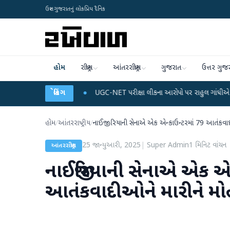
ઉત્તર ગુજરાતનું લોકપ્રિય દૈનિક
હોમ
રાષ્ટ્રીય
આંતરરાષ્ટ્રીય
ગુજરાત
ઉત્તર ગુજ
ે ડેટા પ્લાન
●
UGC-NET પરીક્ષા લીકના આરોપો પર રાહુલ ગાંધીએ કેન્દ્ર પર પ્રહાર કર
બ્રેકિંગ
હોમ
/
આંતરરાષ્ટ્રીય
/
નાઈજીરિયાની સેનાએ એક એન્કાઉન્ટરમાં 79 આતંકવાદ
25 જાન્યુઆરી, 2025
|
Super Admin
1
મિનિટ વાંચન
આંતરરાષ્ટ્રીય
નાઈજીરિયાની સેનાએ એક એન
આતંકવાદીઓને મારીને મો