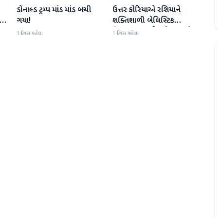
ડોનાલ્ડ ટ્રમ્પ માંડ માંડ બચી
ઉત્તર કોરિયાએ રશિયાને
આંતરરાષ્ટ્રીય
આંતરરાષ્ટ્રીય
પ,
ગયા!
શક્તિશાળી બેલિસ્ટિક
મિસાઇલ આપી, યુક્રેન ગુસ્સે
1 દિવસ પહેલા
1 દિવસ પહેલા
ભરાયું