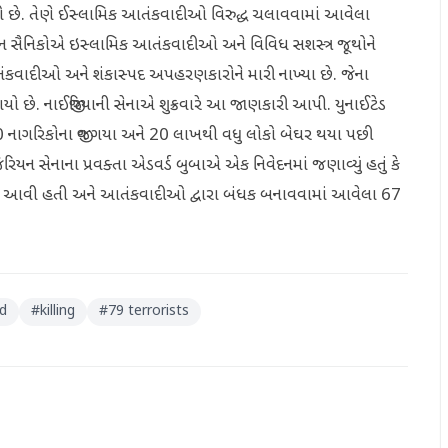
ો છે. તેણે ઈસ્લામિક આતંકવાદીઓ વિરુદ્ધ ચલાવવામાં આવેલા
ન સૈનિકોએ ઇસ્લામિક આતંકવાદીઓ અને વિવિધ સશસ્ત્ર જૂથોને
તંકવાદીઓ અને શંકાસ્પદ અપહરણકારોને મારી નાખ્યા છે. જેના
છે. નાઈજીરિયાની સેનાએ શુક્રવારે આ જાણકારી આપી. યુનાઈટેડ
5,000 નાગરિકોના જીવ ગયા અને 20 લાખથી વધુ લોકો બેઘર થયા પછી
િરિયન સેનાના પ્રવક્તા એડવર્ડ બુબાએ એક નિવેદનમાં જણાવ્યું હતું કે
ાં આવી હતી અને આતંકવાદીઓ દ્વારા બંધક બનાવવામાં આવેલા 67
ed
#
killing
#
79 terrorists