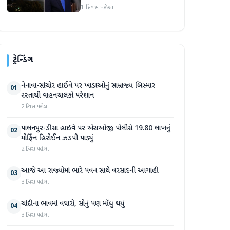
1 દિવસ પહેલા
ટ્રેન્ડિંગ
નેનાવા-સાંચોર હાઈવે પર ખાડાઓનું સામ્રાજ્ય બિસ્માર
01
રસ્તાથી વાહનચાલકો પરેશાન
2 દિવસ પહેલા
પાલનપુર-ડીસા હાઇવે પર એસઓજી પોલીસે 19.80 લાખનું
02
મોર્ફિન હિરોઈન ઝડપી પાડ્યું
2 દિવસ પહેલા
આજે આ રાજ્યોમાં ભારે પવન સાથે વરસાદની આગાહી
03
3 દિવસ પહેલા
ચાંદીના ભાવમાં વધારો, સોનું પણ મોંઘુ થયું
04
3 દિવસ પહેલા