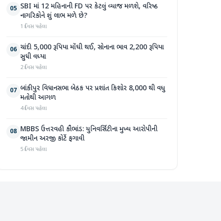
SBI માં 12 મહિનાની FD પર કેટલું વ્યાજ મળશે, વરિષ્ઠ
05
નાગરિકોને શું લાભ મળે છે?
1 દિવસ પહેલા
ચાંદી 5,000 રૂપિયા મોંઘી થઈ, સોનાના ભાવ 2,200 રૂપિયા
06
સુધી વધ્યા
2 દિવસ પહેલા
બાંકીપુર વિધાનસભા બેઠક પર પ્રશાંત કિશોર 8,000 થી વધુ
07
મતોથી આગળ
4 દિવસ પહેલા
MBBS ઉત્તરવહી કૌભાંડ: યુનિવર્સિટીના મુખ્ય આરોપીની
08
જામીન અરજી કોર્ટે ફગાવી
5 દિવસ પહેલા