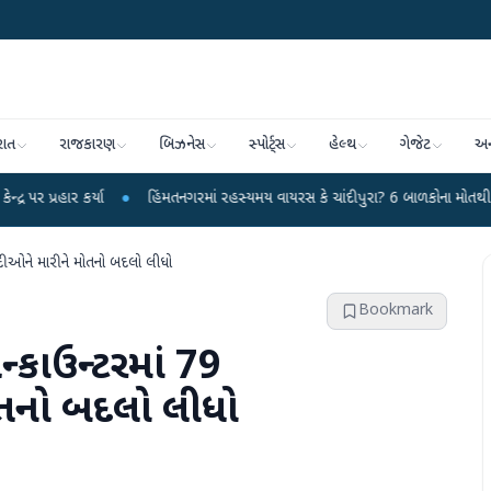
રાત
રાજકારણ
બિઝનેસ
સ્પોર્ટ્સ
હેલ્થ
ગેજેટ
અન
્યા
●
હિંમતનગરમાં રહસ્યમય વાયરસ કે ચાંદીપુરા? 6 બાળકોના મોતથી ફફડાટ
●
હ
ીઓને મારીને મોતનો બદલો લીધો
Bookmark
્કાઉન્ટરમાં 79
તનો બદલો લીધો