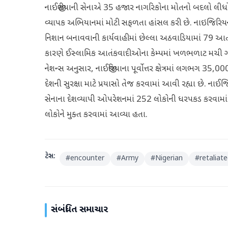
નાઈજીરીયાની સેનાએ 35 હજાર નાગરિકોના મોતનો બદલો લીધ
વ્યાપક અભિયાનમાં મોટી સફળતા હાંસલ કરી છે. નાઇજિરિય
નિશાન બનાવવાની કાર્યવાહીમાં છેલ્લા અઠવાડિયામાં 79 આ
કારણે ઈસ્લામિક આતંકવાદીઓના કેમ્પમાં ખળભળાટ મચી ગયો 
નેશન્સ અનુસાર, નાઈજીરિયાના પૂર્વોત્તર ક્ષેત્રમાં લગભગ 3
દેશની સુરક્ષા માટે પ્રયાસો તેજ કરવામાં આવી રહ્યા છે. નાઈજ
સેનાના દેશવ્યાપી ઓપરેશનમાં 252 લોકોની ધરપકડ કરવામ
લોકોને મુક્ત કરવામાં આવ્યા હતા.
ટેગ્સ:
#
encounter
#
Army
#
Nigerian
#
retaliat
સંબંધિત સમાચાર