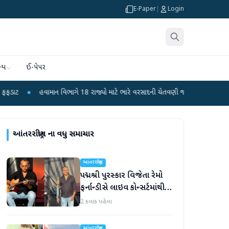
E-Paper
|
Login
્ય
ઈ-પેપર
વામાન વિભાગે 18 રાજ્યો માટે ભારે વરસાદની ચેતવણી જારી કરી
●
સિદ્ધપુરથી બોમ્બ
આંતરરાષ્ટ્રીય
ના વધુ સમાચાર
આંતરરાષ્ટ્રીય
પદ્મશ્રી પુરસ્કાર વિજેતા રેમો
ફર્નાન્ડીસે લાઇવ કોન્સર્ટમાંથી
નિવૃત્તિની જાહેરાત કરી
2 કલાક પહેલા
આંતરરાષ્ટ્રીય