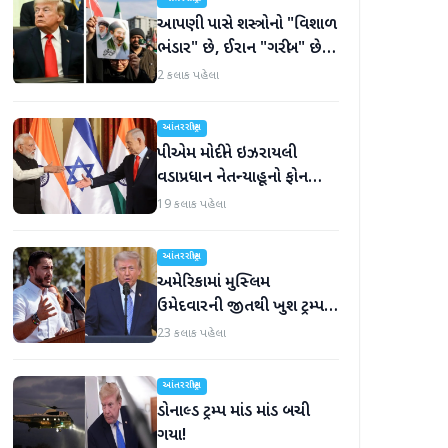
આપણી પાસે શસ્ત્રોનો "વિશાળ
ભંડાર" છે, ઈરાન "ગરીબ" છે,
ટ્રમ્પનું નિવેદન
2 કલાક પહેલા
આંતરરાષ્ટ્રીય
પીએમ મોદીને ઇઝરાયલી
વડાપ્રધાન નેતન્યાહૂનો ફોન
આવ્યો
19 કલાક પહેલા
આંતરરાષ્ટ્રીય
અમેરિકામાં મુસ્લિમ
ઉમેદવારની જીતથી ખુશ ટ્રમ્પ,
કહ્યું, 'આ અમારા માટે સારા
23 કલાક પહેલા
સમાચાર છે'
આંતરરાષ્ટ્રીય
ડોનાલ્ડ ટ્રમ્પ માંડ માંડ બચી
ગયા!