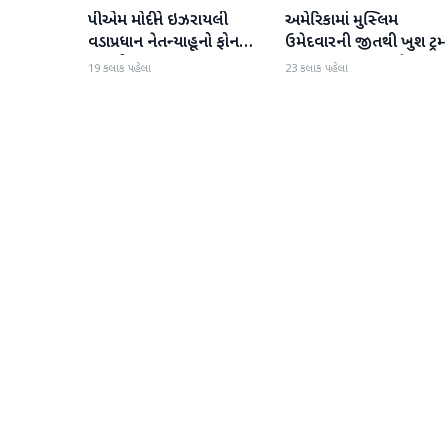
પીએમ મોદીને ઇઝરાયલી
અમેરિકામાં મુસ્લિમ
આંતરરાષ્ટ્રીય
આંતરરાષ્ટ્રીય
વડાપ્રધાન નેતન્યાહૂનો ફોન
ઉમેદવારની જીતથી ખુશ ટ્રમ્
આવ્યો
કહ્યું, 'આ અમારા માટે સારા
19 કલાક પહેલા
23 કલાક પહેલા
સમાચાર છે'