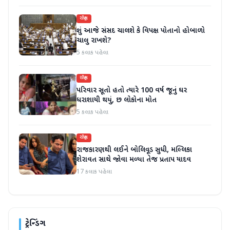
રાષ્ટ્રીય
શું આજે સંસદ ચાલશે કે વિપક્ષ પોતાનો હોબાળો
ચાલુ રાખશે?
5 કલાક પહેલા
રાષ્ટ્રીય
પરિવાર સૂતો હતો ત્યારે 100 વર્ષ જૂનું ઘર
ધરાશાયી થયું, છ લોકોના મોત
5 કલાક પહેલા
રાષ્ટ્રીય
રાજકારણથી લઈને બોલિવૂડ સુધી, મલ્લિકા
શેરાવત સાથે જોવા મળ્યા તેજ પ્રતાપ યાદવ
17 કલાક પહેલા
ટ્રેન્ડિંગ