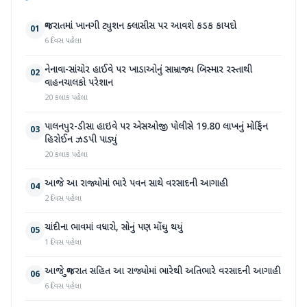
ગુજરાતમાં ખાનગી ટ્યુશન ક્લાસીસ પર આવશે કડક કાયદો
01
6 દિવસ પહેલા
નેનાવા-સાંચોર હાઈવે પર ખાડાઓનું સામ્રાજ્ય બિસ્માર રસ્તાથી
02
વાહનચાલકો પરેશાન
20 કલાક પહેલા
પાલનપુર-ડીસા હાઇવે પર એસઓજી પોલીસે 19.80 લાખનું મોર્ફિન
03
હિરોઈન ઝડપી પાડ્યું
20 કલાક પહેલા
આજે આ રાજ્યોમાં ભારે પવન સાથે વરસાદની આગાહી
04
2 દિવસ પહેલા
ચાંદીના ભાવમાં વધારો, સોનું પણ મોંઘુ થયું
05
1 દિવસ પહેલા
આજે ગુજરાત સહિત આ રાજ્યોમાં ભારેથી અતિભારે વરસાદની આગાહી
06
6 દિવસ પહેલા