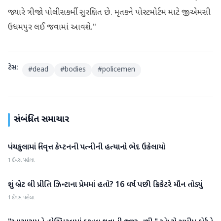
જ્યારે ત્રીજો પોલીસકર્મી સુરક્ષિત છે. મૃતકને પોસ્ટમોર્ટમ માટે જીએમસી
ઉધમપુર લઈ જવામાં આવશે."
ટેગ્સ:
#
dead
#
bodies
#
policemen
સંબંધિત સમાચાર
પંચકુલામાં નિવૃત્ત કેપ્ટનની પત્નીની હત્યાનો ભેદ ઉકેલાયો
રાષ્ટ્રીય
1 દિવસ પહેલા
શું બ્રેટ લી પ્રીતિ ઝિન્ટાના પ્રેમમાં હતો? 16 વર્ષ પછી ક્રિકેટરે મૌન તોડ્યું
રાષ્ટ્રીય
1 દિવસ પહેલા