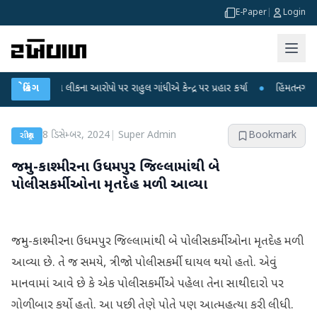
E-Paper
|
Login
ીક્ષા લીકના આરોપો પર રાહુલ ગાંધીએ કેન્દ્ર પર પ્રહાર કર્યા
બ્રેકિંગ
●
હિંમતનગરમાં રહસ્યમ
8 ડિસેમ્બર, 2024
|
Super Admin
Bookmark
રાષ્ટ્રીય
જમ્મુ-કાશ્મીરના ઉધમપુર જિલ્લામાંથી બે
પોલીસકર્મીઓના મૃતદેહ મળી આવ્યા
જમ્મુ-કાશ્મીરના ઉધમપુર જિલ્લામાંથી બે પોલીસકર્મીઓના મૃતદેહ મળી
આવ્યા છે. તે જ સમયે, ત્રીજો પોલીસકર્મી ઘાયલ થયો હતો. એવું
માનવામાં આવે છે કે એક પોલીસકર્મીએ પહેલા તેના સાથીદારો પર
ગોળીબાર કર્યો હતો. આ પછી તેણે પોતે પણ આત્મહત્યા કરી લીધી.