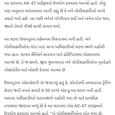
આ ઘટનામાં AK-47 રાઈફલનો ઉપયોગ કરવામાં આવ્યો હતો. એવું
પણ અનુમાન લગાવવામાં આવી રહ્યું છે કે બંને પોલીસકર્મીઓ વચ્ચે
ઝઘડો થયો હશે. આ પછી બંનેએ ગોળીબાર કર્યો અને બંનેના મોત થયા,
જ્યારે તેમનો ત્રીજો સાથી ઘાયલ થયો.
આ ઘટના ઉધમપુરના રહેમબલ વિસ્તારમાં બની હતી. બંને
પોલીસકર્મીઓના મોત બાદ અન્ય અધિકારીઓ ઘટના સ્થળે પહોંચી
ગયા હતા. ઘાયલ સૈનિકને સારવાર માટે હોસ્પિટલમાં મોકલવામાં
આવ્યો છે. તે જ સમયે, જીવ ગુમાવનારા બંને પોલીસકર્મીઓના મૃતદેહને
પોસ્ટમોર્ટમ માટે મોકલી દેવામાં આવ્યા છે.
ઉધમપુરના એસએસપી એ જણાવ્યું હતું કે, સોપોરથી તલવાડામાં ટ્રેનિંગ
સેન્ટર જતી વખતે સવારે 6:30 વાગ્યે એક દુ:ખદ ઘટના બની હતી.
અમારા અધિકારીઓ ઘટનાસ્થળે પહોંચી ગયા છે અને પ્રાથમિક
તપાસમાં જાણવા મળ્યું છે કે આ ઘટનામાં એક AK-47 રાઇફલનો
ઉપયોગ કરવામાં આવ્યો હતો. "બે પોલીસકર્મીઓના મોત થયા છે,