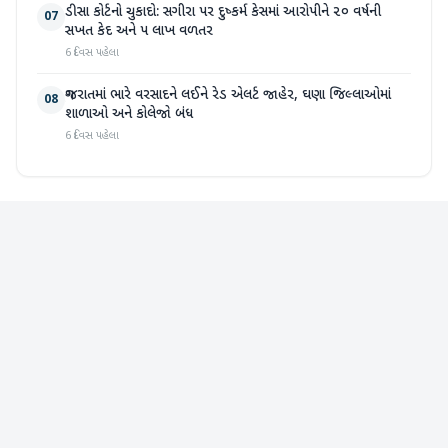
ડીસા કોર્ટનો ચુકાદો: સગીરા પર દુષ્કર્મ કેસમાં આરોપીને ૨૦ વર્ષની
07
સખત કેદ અને ૫ લાખ વળતર
6 દિવસ પહેલા
ગુજરાતમાં ભારે વરસાદને લઈને રેડ એલર્ટ જાહેર, ઘણા જિલ્લાઓમાં
08
શાળાઓ અને કોલેજો બંધ
6 દિવસ પહેલા