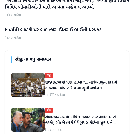
"આસારામને હોસ્પિટલમાં દાખલ થવાની જરૂર નથી," એમ્સે સુપ્રીમ કોર્ટને
રાષ્ટ્રીય
વિવિધ બીમારીઓની યાદી આપતા અહેવાલ આપ્યો
1 દિવસ પહેલા
6 વર્ષની બાળકી પર બળાત્કાર, પિતરાઈ ભાઈની ધરપકડ
રાષ્ટ્રીય
1 દિવસ પહેલા
રાષ્ટ્રીય
ના વધુ સમાચાર
રાષ્ટ્રીય
રાજ્યસભામાં પણ હોબાળા, નારેબાજીને કારણે
લોકસભા બપોરે 2 વાગ્યા સુધી સ્થગિત
51 મિનિટ પહેલા
રાષ્ટ્રીય
બળાત્કાર કેસમાં દોષિત તરુણ તેજપાલને મોટો
ઝટકો; બોમ્બે હાઈકોર્ટે ટ્રાયલ કોર્ટના ચુકાદાને
ઉલટાવી દીધો
1 કલાક પહેલા