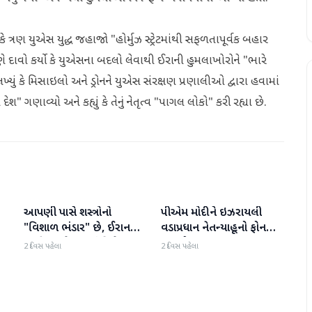
ું કે ત્રણ યુએસ યુદ્ધ જહાજો "હોર્મુઝ સ્ટ્રેટમાંથી સફળતાપૂર્વક બહાર
ણે દાવો કર્યો કે યુએસના બદલો લેવાથી ઈરાની હુમલાખોરોને "ભારે
લખ્યું કે મિસાઇલો અને ડ્રોનને યુએસ સંરક્ષણ પ્રણાલીઓ દ્વારા હવામાં
ગણાવ્યો અને કહ્યું કે તેનું નેતૃત્વ "પાગલ લોકો" કરી રહ્યા છે.
આપણી પાસે શસ્ત્રોનો
પીએમ મોદીને ઇઝરાયલી
આંતરરાષ્ટ્રીય
આંતરરાષ્ટ્રીય
ી
"વિશાળ ભંડાર" છે, ઈરાન
વડાપ્રધાન નેતન્યાહૂનો ફોન
"ગરીબ" છે, ટ્રમ્પનું નિવેદન
આવ્યો
2 દિવસ પહેલા
2 દિવસ પહેલા