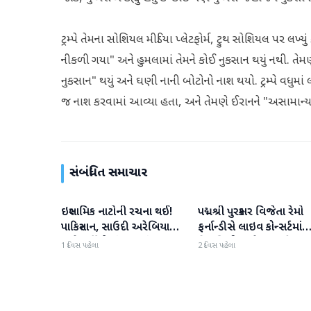
ટ્રમ્પે તેમના સોશિયલ મીડિયા પ્લેટફોર્મ, ટ્રુથ સોશિયલ પર લખ્ય
નીકળી ગયા" અને હુમલામાં તેમને કોઈ નુકસાન થયું નથી. તેમ
નુકસાન" થયું અને ઘણી નાની બોટોનો નાશ થયો. ટ્રમ્પે વધુમાં 
જ નાશ કરવામાં આવ્યા હતા, અને તેમણે ઈરાનને "અસામાન્ય દેશ" 
સંબંધિત સમાચાર
ઇસ્લામિક નાટોની રચના થઈ!
પદ્મશ્રી પુરસ્કાર વિજેતા રેમો
આંતરરાષ્ટ્રીય
આંતરરાષ્ટ્રીય
પાકિસ્તાન, સાઉદી અરેબિયા
ફર્નાન્ડીસે લાઇવ કોન્સર્ટમાંથ
અને તુર્કીએ સંયુક્ત સંરક્ષણ
નિવૃત્તિની જાહેરાત કરી
1 દિવસ પહેલા
2 દિવસ પહેલા
કરાર પર હસ્તાક્ષર