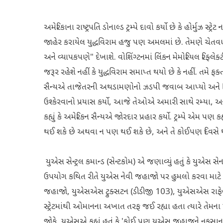
અમેરિકાના રાષ્ટ્રપતિ ડોનાલ્ડ ટ્રમ્પે દાવો કર્યો છે કે હોર્મુઝ 
જાહેર કરાયેલ યુદ્ધવિરામ હજુ પણ અમલમાં છે. તેમણે ચેતવ
અને વ્યાપકપણે" દેખાશે. વોશિંગ્ટનમાં લિંકન મેમોરિયલ રિફ્લેક્
જરૂર રહેશે નહીં કે યુદ્ધવિરામ સમાપ્ત થયો છે કે નહીં. તમે ફક્ત
સૈન્યએ તાજેતરની અથડામણોનો ઝડપી જવાબ આપ્યો અને વિરોધ
ઉશ્કેરવાનો પ્રયાસ કર્યો, આજે તેઓએ અમારી સાથે રમ્યા, અન
કહ્યું કે અમેરિકન સૈન્યએ જોરદાર પ્રહાર કર્યો. ટ્રમ્પે એમ પણ 
થઈ શકે છે અથવા ન પણ થઈ શકે છે, અને તે કોઈપણ દિવસે થ
યુએસ સેન્ટ્રલ કમાન્ડ (સેન્ટકોમ) એ જણાવ્યું હતું કે યુએ
ઉપયોગ કથિત રીતે યુએસ નેવી જહાજો પર હુમલો કરવા માટે કર
જહાજો, યુએસએસ ટ્રુક્સટન (ડીડીજી 103), યુએસએસ રાફેલ 
સ્ટ્રેટમાંથી ઓમાનના અખાત તરફ જઈ રહ્યા હતા ત્યારે તેમના 
જોકે, યુએસએ કહ્યું હતું કે 'કોઈ પણ યુએસ જહાજને નુકસા