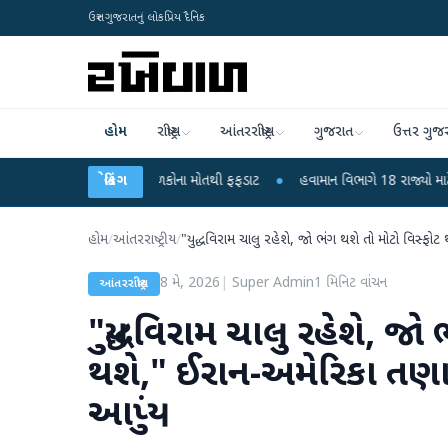
ઉત્તર ગુજરાતનું લોકપ્રિય દૈનિક
હોમ
રાષ્ટ્રીય
આંતરરાષ્ટ્રીય
ગુજરાત
ઉત્તર ગુજ
ાંદીપુરા? 6 બાળકોના મોતથી ફફડાટ
બ્રેકિંગ
●
હવામાન વિભાગે 18 રાજ્યો માટે ભારે વરસાદની
હોમ
/
આંતરરાષ્ટ્રીય
/
"યુદ્ધવિરામ ચાલુ રહેશે, જો ભંગ થશે તો મોટો વિસ્ફોટ 
8 મે, 2026
|
Super Admin
1
મિનિટ વાંચન
આંતરરાષ્ટ્રીય
"યુદ્ધવિરામ ચાલુ રહેશે, જો
થશે," ઈરાન-અમેરિકા તણાવ વ
આપ્યું