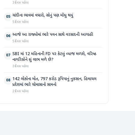
3 દિવસ પહેલા
ચાંદીના ભાવમાં વધારો, સોનું પણ મોંઘુ થયું
05
5 દિવસ પહેલા
આજે આ રાજ્યોમાં ભારે પવન સાથે વરસાદની આગાહી
06
5 દિવસ પહેલા
SBI માં 12 મહિનાની FD પર કેટલું વ્યાજ મળશે, વરિષ્ઠ
07
નાગરિકોને શું લાભ મળે છે?
3 દિવસ પહેલા
142 લોકોના મોત, 797 કરોડ રૂપિયાનું નુકસાન, હિમાચલ
08
પ્રદેશમાં ભારે ચોમાસાનો સામનો
2 દિવસ પહેલા