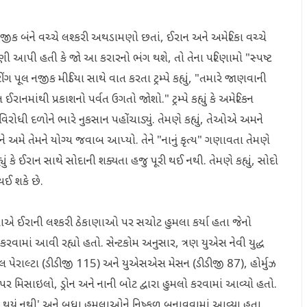
સ્ટ્રેટ નજીક બંને વચ્ચે લશ્કરી અથડામણો છતાં, ઈરાન અને અમેરિકા વચ્ચે
ણી આપી હતી કે જો આ કરારનો ભંગ થશે, તો તેના પરિણામો "સ્પષ્ટ
ટીંગ પૂલ નજીક મીડિયા સાથે વાત કરતા ટ્રમ્પે કહ્યું, "તમારે જાણવાની
 ઈરાનમાંથી પ્રકાશનો પર્વત ઉગતો જોશો." ટ્રમ્પે કહ્યું કે અમેરિકન
ી દળોને ભારે નુકસાન પહોંચાડ્યું. તેમણે કહ્યું, તેઓએ અમને
ે અમે તેમને યોગ્ય જવાબ આપ્યો. તેને "નાનું કૃત્ય" ગણાવતા તેમણે
કહ્યું કે ઈરાન સાથે સોદાની શક્યતા હજુ પૂરી થઈ નથી. તેમણે કહ્યું, સોદો
ઈ શકે છે.
સ સેનાએ ઈરાની લશ્કરી ઠેકાણાઓ પર સચોટ હુમલા કર્યા હતા જેનો
વામાં આવી રહ્યો હતો. સેન્ટકોમ અનુસાર, ત્રણ યુએસ નેવી યુદ્ધ
પેરાલ્ટા (ડીડીજી 115) અને યુએસએસ મેસન (ડીડીજી 87), હોર્મુઝ
પર મિસાઇલો, ડ્રોન અને નાની બોટ દ્વારા હુમલો કરવામાં આવ્યો હતો.
ન થયું નથી' અને બધા હુમલાઓને નિષ્ફળ બનાવવામાં આવ્યા હતા.