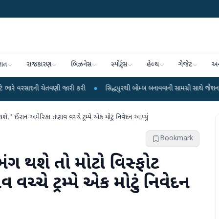
રાત
રાજકારણ
બિઝનેસ
સ્પોર્ટ્સ
હેલ્થ
ગેજેટ
અન
 ચેતવણી જારી કરી
●
સિદ્ધપુરથી બોમ્બ બનાવવાની સામગ્રી સાથે જૈશના 5 શંકાસ્પદ આ
થશે," ઈરાન-અમેરિકા તણાવ વચ્ચે ટ્રમ્પે એક મોટું નિવેદન આપ્યું
Bookmark
 ભંગ થશે તો મોટો વિસ્ફોટ
ચ્ચે ટ્રમ્પે એક મોટું નિવેદન