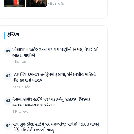
ટ્રમ્પનું નિવેદન
2 દિવસ પહેલા
ટ્રેન્ડિંગ
ખીમાણામાં જાહેર રસ્તા પર ગંદા પાણીનો નિકાલ, વેપારીઓ
01
આકરા પાણીએ
2 દિવસ પહેલા
IAF વિંગ કમાન્ડર હનીટ્રેપમાં ફસાયા, સંવેદનશીલ માહિતી
02
લીક કરવાનો આરોપ
23 કલાક પહેલા
નેનાવા-સાંચોર હાઈવે પર ખાડાઓનું સામ્રાજ્ય બિસ્માર
03
રસ્તાથી વાહનચાલકો પરેશાન
3 દિવસ પહેલા
પાલનપુર-ડીસા હાઇવે પર એસઓજી પોલીસે 19.80 લાખનું
04
મોર્ફિન હિરોઈન ઝડપી પાડ્યું