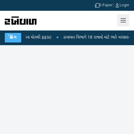
E-Paper
|
Login
 બાળકોના મોતથી ફફડાટ
બ્રેકિંગ
●
હવામાન વિભાગે 18 રાજ્યો માટે ભારે વરસાદની ચેતવણી જા