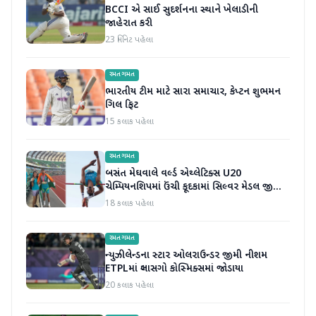
BCCI એ સાઈ સુદર્શનના સ્થાને ખેલાડીની
જાહેરાત કરી
23 મિનિટ પહેલા
રમતગમત
ભારતીય ટીમ માટે સારા સમાચાર, કેપ્ટન શુભમન
ગિલ ફિટ
15 કલાક પહેલા
રમતગમત
બસંત મેઘવાલે વર્લ્ડ એથ્લેટિક્સ U20
ચેમ્પિયનશિપમાં ઉંચી કૂદકામાં સિલ્વર મેડલ જીતીને
ઇતિહાસ રચ્યો
18 કલાક પહેલા
રમતગમત
ન્યુઝીલેન્ડના સ્ટાર ઓલરાઉન્ડર જીમી નીશમ
ETPLમાં ગ્લાસગો કોસ્મિક્સમાં જોડાયા
20 કલાક પહેલા