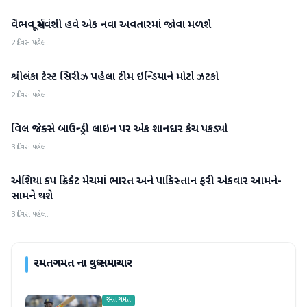
વૈભવ સૂર્યવંશી હવે એક નવા અવતારમાં જોવા મળશે
રમતગમત
2 દિવસ પહેલા
શ્રીલંકા ટેસ્ટ સિરીઝ પહેલા ટીમ ઇન્ડિયાને મોટો ઝટકો
રમતગમત
2 દિવસ પહેલા
વિલ જેક્સે બાઉન્ડ્રી લાઇન પર એક શાનદાર કેચ પકડ્યો
રમતગમત
3 દિવસ પહેલા
એશિયા કપ ક્રિકેટ મેચમાં ભારત અને પાકિસ્તાન ફરી એકવાર આમને-
રમતગમત
સામને થશે
3 દિવસ પહેલા
રમતગમત
ના વધુ સમાચાર
રમતગમત