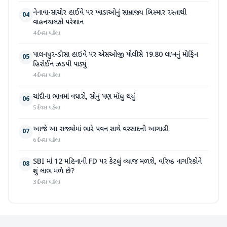
નેનાવા-સાંચોર હાઈવે પર ખાડાઓનું સામ્રાજ્ય બિસ્માર રસ્તાથી
04
વાહનચાલકો પરેશાન
4 દિવસ પહેલા
પાલનપુર-ડીસા હાઇવે પર એસઓજી પોલીસે 19.80 લાખનું મોર્ફિન
05
હિરોઈન ઝડપી પાડ્યું
4 દિવસ પહેલા
ચાંદીના ભાવમાં વધારો, સોનું પણ મોંઘુ થયું
06
5 દિવસ પહેલા
આજે આ રાજ્યોમાં ભારે પવન સાથે વરસાદની આગાહી
07
6 દિવસ પહેલા
SBI માં 12 મહિનાની FD પર કેટલું વ્યાજ મળશે, વરિષ્ઠ નાગરિકોને
08
શું લાભ મળે છે?
3 દિવસ પહેલા