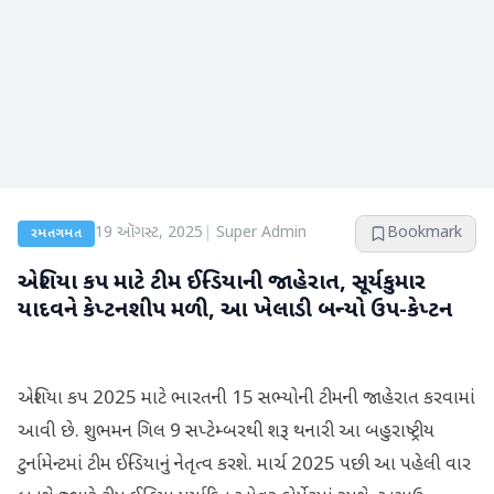
19 ઑગસ્ટ, 2025
|
Super Admin
Bookmark
રમતગમત
એશિયા કપ માટે ટીમ ઈન્ડિયાની જાહેરાત, સૂર્યકુમાર
યાદવને કેપ્ટનશીપ મળી, આ ખેલાડી બન્યો ઉપ-કેપ્ટન
એશિયા કપ 2025 માટે ભારતની 15 સભ્યોની ટીમની જાહેરાત કરવામાં
આવી છે. શુભમન ગિલ 9 સપ્ટેમ્બરથી શરૂ થનારી આ બહુરાષ્ટ્રીય
ટુર્નામેન્ટમાં ટીમ ઈન્ડિયાનું નેતૃત્વ કરશે. માર્ચ 2025 પછી આ પહેલી વાર