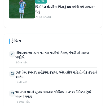
રમતગમત
લિયોનેલ મેસ્સીના પિતાનું 68 વર્ષની વયે અવસાન
થયું
21 કલાક પહેલા
ટ્રેન્ડિંગ
ખીમાણામાં જાહેર રસ્તા પર ગંદા પાણીનો નિકાલ, વેપારીઓ આકરા
01
પાણીએ
2 દિવસ પહેલા
IAF વિંગ કમાન્ડર હનીટ્રેપમાં ફસાયા, સંવેદનશીલ માહિતી લીક કરવાનો
02
આરોપ
1 દિવસ પહેલા
‘KGF’ના યશનો ખૂંખાર અવતાર! ‘ટોક્સિક’ના 4:38 મિનિટના ટ્રેલરે
03
મચાવ્યો ધમાલ
15 કલાક પહેલા