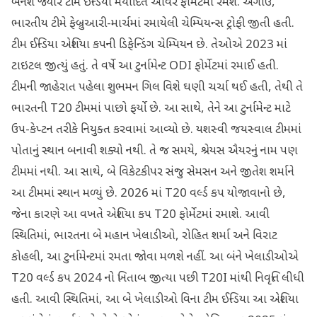
બનશે જ્યારે ટીમ ઈન્ડિયા મર્યાદિત ઓવર ફોર્મેટમાં રમશે. અગાઉ,
ભારતીય ટીમે ફેબ્રુઆરી-માર્ચમાં રમાયેલી ચેમ્પિયન્સ ટ્રોફી જીતી હતી.
ટીમ ઈન્ડિયા એશિયા કપની ડિફેન્ડિંગ ચેમ્પિયન છે. તેઓએ 2023 માં
ટાઇટલ જીત્યું હતું. તે વર્ષે આ ટુર્નામેન્ટ ODI ફોર્મેટમાં રમાઈ હતી.
ટીમની જાહેરાત પહેલા શુભમન ગિલ વિશે ઘણી ચર્ચા થઈ હતી, તેથી તે
ભારતની T20 ટીમમાં પાછો ફર્યો છે. આ સાથે, તેને આ ટુર્નામેન્ટ માટે
ઉપ-કેપ્ટન તરીકે નિયુક્ત કરવામાં આવ્યો છે. યશસ્વી જયસ્વાલ ટીમમાં
પોતાનું સ્થાન બનાવી શક્યો નથી. તે જ સમયે, શ્રેયસ ઐયરનું નામ પણ
ટીમમાં નથી. આ સાથે, બે વિકેટકીપર સંજુ સેમસન અને જીતેશ શર્માને
આ ટીમમાં સ્થાન મળ્યું છે. 2026 માં T20 વર્લ્ડ કપ યોજાવાનો છે,
જેના કારણે આ વખતે એશિયા કપ T20 ફોર્મેટમાં રમાશે. આવી
સ્થિતિમાં, ભારતના બે મહાન ખેલાડીઓ, રોહિત શર્મા અને વિરાટ
કોહલી, આ ટુર્નામેન્ટમાં રમતા જોવા મળશે નહીં. આ બંને ખેલાડીઓએ
T20 વર્લ્ડ કપ 2024 નો ખિતાબ જીત્યા પછી T20I માંથી નિવૃત્તિ લીધી
હતી. આવી સ્થિતિમાં, આ બે ખેલાડીઓ વિના ટીમ ઈન્ડિયા આ એશિયા