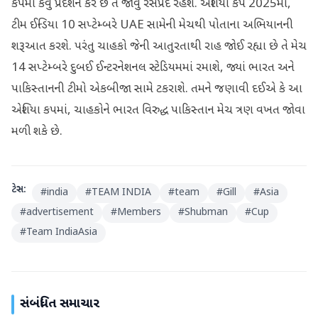
કપમાં કેવું પ્રદર્શન કરે છે તે જોવું રસપ્રદ રહેશે. એશિયા કપ 2025માં,
ટીમ ઈન્ડિયા 10 સપ્ટેમ્બરે UAE સામેની મેચથી પોતાના અભિયાનની
શરૂઆત કરશે. પરંતુ ચાહકો જેની આતુરતાથી રાહ જોઈ રહ્યા છે તે મેચ
14 સપ્ટેમ્બરે દુબઈ ઈન્ટરનેશનલ સ્ટેડિયમમાં રમાશે, જ્યાં ભારત અને
પાકિસ્તાનની ટીમો એકબીજા સામે ટકરાશે. તમને જણાવી દઈએ કે આ
એશિયા કપમાં, ચાહકોને ભારત વિરુદ્ધ પાકિસ્તાન મેચ ત્રણ વખત જોવા
મળી શકે છે.
ટેગ્સ:
#
india
#
TEAM INDIA
#
team
#
Gill
#
Asia
#
advertisement
#
Members
#
Shubman
#
Cup
#
Team IndiaAsia
સંબંધિત સમાચાર