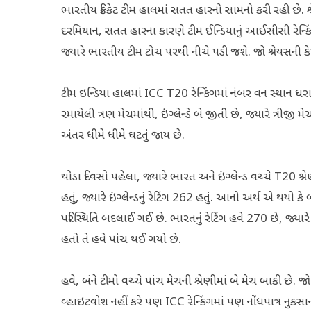
ભારતીય ક્રિકેટ ટીમ હાલમાં સતત હારનો સામનો કરી રહી છે. શ્
દરમિયાન, સતત હારના કારણે ટીમ ઈન્ડિયાનું આઈસીસી રેન્કિંગમા
જ્યારે ભારતીય ટીમ ટોચ પરથી નીચે પડી જશે. જો શ્રેયસની ક
ટીમ ઇન્ડિયા હાલમાં ICC T20 રેન્કિંગમાં નંબર વન સ્થાન ધરાવે છ
રમાયેલી ત્રણ મેચમાંથી, ઇંગ્લેન્ડે બે જીતી છે, જ્યારે ત્રીજી 
અંતર ધીમે ધીમે ઘટતું જાય છે.
થોડા દિવસો પહેલા, જ્યારે ભારત અને ઇંગ્લેન્ડ વચ્ચે T20 શ્રે
હતું, જ્યારે ઇંગ્લેન્ડનું રેટિંગ 262 હતું. આનો અર્થ એ થયો
પરિસ્થિતિ બદલાઈ ગઈ છે. ભારતનું રેટિંગ હવે 270 છે, જ્યા
હતો તે હવે પાંચ થઈ ગયો છે.
હવે, બંને ટીમો વચ્ચે પાંચ મેચની શ્રેણીમાં બે મેચ બાકી છે. 
વ્હાઇટવોશ નહીં કરે પણ ICC રેન્કિંગમાં પણ નોંધપાત્ર નુકસાન ભો