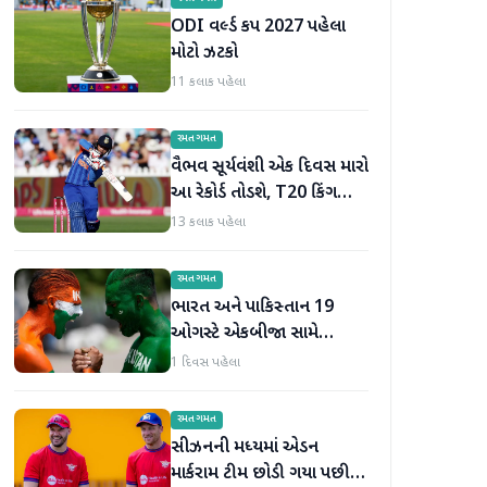
ODI વર્લ્ડ કપ 2027 પહેલા
મોટો ઝટકો
11 કલાક પહેલા
રમતગમત
વૈભવ સૂર્યવંશી એક દિવસ મારો
આ રેકોર્ડ તોડશે, T20 કિંગ
બન્યા પછી જોસ બટલરની
13 કલાક પહેલા
મોટી ભવિષ્યવાણી
રમતગમત
ભારત અને પાકિસ્તાન 19
ઓગસ્ટે એકબીજા સામે
ટકરાશે, હોકી વર્લ્ડ કપ માટે
1 દિવસ પહેલા
ટીમની જાહેરાત
રમતગમત
સીઝનની મધ્યમાં એડન
માર્કરામ ટીમ છોડી ગયા પછી