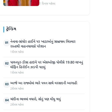
જોસ બટલરે સુપર જાયન્ટ્સ
1 દિવસ પહેલા
ટીમનો હવાલો સંભાળ્યો
ટ્રેન્ડિંગ
નેનાવા-સાંચોર હાઈવે પર ખાડાઓનું સામ્રાજ્ય બિસ્માર
01
રસ્તાથી વાહનચાલકો પરેશાન
1 દિવસ પહેલા
પાલનપુર-ડીસા હાઇવે પર એસઓજી પોલીસે 19.80 લાખનું
02
મોર્ફિન હિરોઈન ઝડપી પાડ્યું
1 દિવસ પહેલા
આજે આ રાજ્યોમાં ભારે પવન સાથે વરસાદની આગાહી
03
2 દિવસ પહેલા
ચાંદીના ભાવમાં વધારો, સોનું પણ મોંઘુ થયું
04
2 દિવસ પહેલા