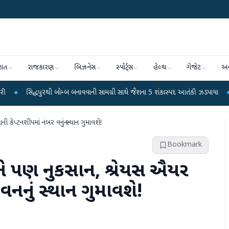
રાત
રાજકારણ
બિઝનેસ
સ્પોર્ટ્સ
હેલ્થ
ગેજેટ
અન
ુરથી બોમ્બ બનાવવાની સામગ્રી સાથે જૈશના 5 શંકાસ્પદ આતંકી ઝડપાયા
●
પીએમ મોદીનું 
ની કેપ્ટનશીપમાં નંબર વનનું સ્થાન ગુમાવશે!
Bookmark
યાને પણ નુકસાન, શ્રેયસ ઐયર
વનનું સ્થાન ગુમાવશે!