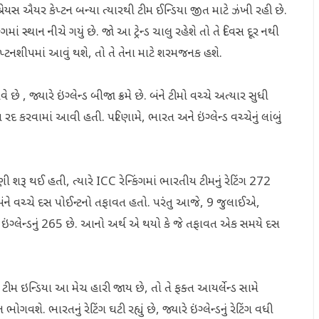
રેયસ ઐયર કેપ્ટન બન્યા ત્યારથી ટીમ ઈન્ડિયા જીત માટે ઝંખી રહી છે.
ં સ્થાન નીચે ગયું છે. જો આ ટ્રેન્ડ ચાલુ રહેશે તો તે દિવસ દૂર નથી
ેપ્ટનશીપમાં આવું થશે, તો તે તેના માટે શરમજનક હશે.
ે , જ્યારે ઇંગ્લેન્ડ બીજા ક્રમે છે. બંને ટીમો વચ્ચે અત્યાર સુધી
મેચ રદ કરવામાં આવી હતી. પરિણામે, ભારત અને ઇંગ્લેન્ડ વચ્ચેનું લાંબું
ણી શરૂ થઈ હતી, ત્યારે ICC રેન્કિંગમાં ભારતીય ટીમનું રેટિંગ 272
 કે બંને વચ્ચે દસ પોઈન્ટનો તફાવત હતો. પરંતુ આજે, 9 જુલાઈએ,
રે ઇંગ્લેન્ડનું 265 છે. આનો અર્થ એ થયો કે જે તફાવત એક સમયે દસ
જો ટીમ ઇન્ડિયા આ મેચ હારી જાય છે, તો તે ફક્ત આયર્લેન્ડ સામે
ગવશે. ભારતનું રેટિંગ ઘટી રહ્યું છે, જ્યારે ઇંગ્લેન્ડનું રેટિંગ વધી