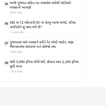
આજે ગુજરાત સહિત આ રાજ્યોમાં ભારેથી અતિભારે
05
વરસાદની આગાહી
6 દિવસ પહેલા
SBI માં 12 મહિનાની FD પર કેટલું વ્યાજ મળશે, વરિષ્ઠ
06
નાગરિકોને શું લાભ મળે છે?
13 કલાક પહેલા
ગુજરાતમાં ભારે વરસાદને લઈને રેડ એલર્ટ જાહેર, ઘણા
07
જિલ્લાઓમાં શાળાઓ અને કોલેજો બંધ
6 દિવસ પહેલા
ચાંદી 5,000 રૂપિયા મોંઘી થઈ, સોનાના ભાવ 2,200 રૂપિયા
08
સુધી વધ્યા
1 દિવસ પહેલા