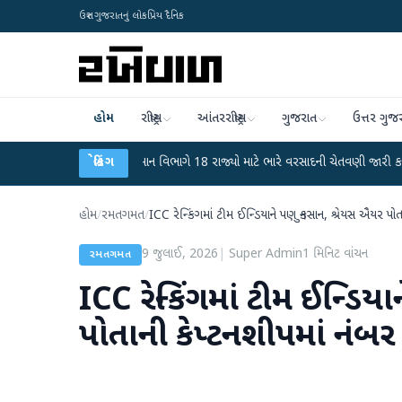
ઉત્તર ગુજરાતનું લોકપ્રિય દૈનિક
હોમ
રાષ્ટ્રીય
આંતરરાષ્ટ્રીય
ગુજરાત
ઉત્તર ગુજ
ાટ
●
હવામાન વિભાગે 18 રાજ્યો માટે ભારે વરસાદની ચેતવણી જારી કરી
બ્રેકિંગ
●
સિદ્ધપ
હોમ
/
રમતગમત
/
ICC રેન્કિંગમાં ટીમ ઈન્ડિયાને પણ નુકસાન, શ્રેયસ ઐયર પોતા
9 જુલાઈ, 2026
|
Super Admin
1
મિનિટ વાંચન
રમતગમત
ICC રેન્કિંગમાં ટીમ ઈન્ડિ
પોતાની કેપ્ટનશીપમાં નંબર 