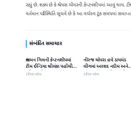
રહ્યું છે. શક્ય છે કે શ્રેયસ ઐયરની કેપ્ટનશીપમાં આવું થાય. ટ
વર્તમાન પરિસ્થિતિ સૂચવે છે કે આ વર્ચસ્વ ટૂંક સમયમાં સમાપ્
સંબંધિત સમાચાર
શુભમન ગિલની કેપ્ટનશીપમાં
નીરજ ચોપરા હવે ડાયમંડ
રમતગમત
રમતગમત
ટીમ ઈન્ડિયા શ્રીલંકા પહોંચી, 7
લીગમાં અરશદ નદીમ અને
ઓગસ્ટથી ટેસ્ટ શરૂ થશે
રૂમેશ પાથિરાજનો સામનો કર
2 દિવસ પહેલા
2 દિવસ પહેલા