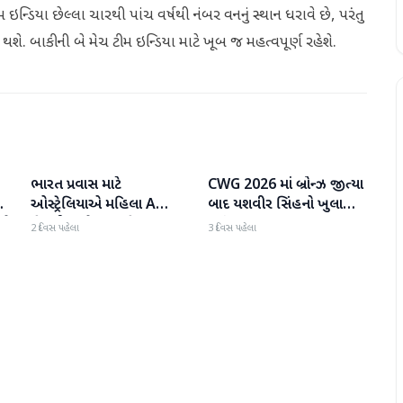
ીમ ઇન્ડિયા છેલ્લા ચારથી પાંચ વર્ષથી નંબર વનનું સ્થાન ધરાવે છે, પરંતુ
ત થશે. બાકીની બે મેચ ટીમ ઇન્ડિયા માટે ખૂબ જ મહત્વપૂર્ણ રહેશે.
ભારત પ્રવાસ માટે
CWG 2026 માં બ્રોન્ઝ જીત્યા
રમતગમત
રમતગમત
ઓસ્ટ્રેલિયાએ મહિલા A
બાદ યશવીર સિંહનો ખુલાસો,
શે
ટીમની જાહેરાત કરી
કહ્યું...
2 દિવસ પહેલા
3 દિવસ પહેલા