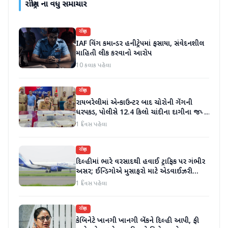
રાષ્ટ્રીય
ના વધુ સમાચાર
રાષ્ટ્રીય
IAF વિંગ કમાન્ડર હનીટ્રેપમાં ફસાયા, સંવેદનશીલ
માહિતી લીક કરવાનો આરોપ
10 કલાક પહેલા
રાષ્ટ્રીય
રાયબરેલીમાં એન્કાઉન્ટર બાદ ચોરોની ગેંગની
ધરપકડ, પોલીસે 12.4 કિલો ચાંદીના દાગીના જપ્ત
કર્યા
1 દિવસ પહેલા
રાષ્ટ્રીય
દિલ્હીમાં ભારે વરસાદથી હવાઈ ટ્રાફિક પર ગંભીર
અસર; ઈન્ડિગોએ મુસાફરો માટે એડવાઈઝરી
જાહેર કરી
1 દિવસ પહેલા
રાષ્ટ્રીય
કેબિનેટે ખાનગી ખાનગી બેંકને દિલ્હી આપી, ફી