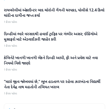
રાયબરેલીમાં એન્કાઉન્ટર બાદ ચોરોની ગેંગની ધરપકડ, પોલીસે 12.4 કિલો
રાષ્ટ્રીય
ચાંદીના દાગીના જપ્ત કર્યા
1 દિવસ પહેલા
દિલ્હીમાં ભારે વરસાદથી હવાઈ ટ્રાફિક પર ગંભીર અસર; ઈન્ડિગોએ
રાષ્ટ્રીય
મુસાફરો માટે એડવાઈઝરી જાહેર કરી
1 દિવસ પહેલા
કેબિનેટે ખાનગી ખાનગી બેંકને દિલ્હી આપી, ફી અને પ્રવેશ માટે નવા
રાષ્ટ્રીય
નિયમો વિશે જાણો
1 દિવસ પહેલા
"મારો જીવ જોખમમાં છે," ભૂખ હડતાળ પર રહેલા ઝારખંડના વિદ્યાર્થી
રાષ્ટ્રીય
નેતા દેવેન્દ્ર નાથ મહતોની તબિયત ખરાબ
1 દિવસ પહેલા