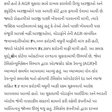
કર્યો હતો કે AGR ચુકાદા સામે દાખલ કરાયેલી રિવ્યુ અરજીઓ અને
ક્યુરેટિવ અરજીઓને પણ અગાઉ કોર્ટ દ્વારા ફગાવી દેવામાં આવી છે.
જ્યારે રોહતગીએ અરજી પાછી ખેંચવાની પરવાનગી માંગી, ત્યારે
જસ્ટિસ પારડીવાલાએ કહ્યું હતું કે તેઓ તેમને પાછી ખેંચવાની પણ
મંજૂરી આપશે નહીં.અરજીઓમાં, વોડાફોને તેની AGR-સંબંધિત
જવાબદારીઓમાં ₹૪૫,૦૦૦ કરોડથી વધુની માફીની માંગ કરી હતી,
જ્યારે એરટેલે લગભગ ₹૩૪,૭૪૫ કરોડની માફી માંગી હતી. આ સમગ્ર
મુદ્દો સુપ્રીમ કોર્ટના ઓક્ટોબર ૨૦૧૯ના ચુકાદામાંથી ઊભર્યો છે, જેમાં
ટેલિકોમ્યુનિકેશન વિભાગ દ્વારા એડજસ્ટેડ ગ્રોસ રેવન્યુ (AGR)ની
વ્યાખ્યાને સમર્થન આપવામાં આવ્યું હતું. આ વ્યાખ્યામાં નોન-કોર
રેવન્યુનો સમાવેશ થતો હોવાથી ટેલિકોમ ઓપરેટરોને દંડ અને વ્યાજ
સહિત ₹૧.૪ લાખ કરોડથી વધુની બાકી રકમ ચૂકવવાનો આદેશ
આપવામાં આવ્યો હતો. આ ચુકાદાથી વોડાફોન આઈડિયા અને ભારતી
એરટેલ જેવી નાણાકીય સંકટનો સામનો કરી રહેલી કંપનીઓ પર
અસ્તિત્વનું જોખમ ઊભું થયું હતું. ટેલિકોમ કંપનીઓ દ્વારા દાખલ