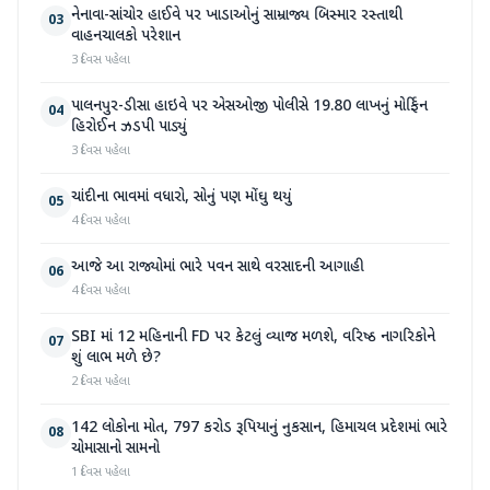
નેનાવા-સાંચોર હાઈવે પર ખાડાઓનું સામ્રાજ્ય બિસ્માર રસ્તાથી
03
વાહનચાલકો પરેશાન
3 દિવસ પહેલા
પાલનપુર-ડીસા હાઇવે પર એસઓજી પોલીસે 19.80 લાખનું મોર્ફિન
04
હિરોઈન ઝડપી પાડ્યું
3 દિવસ પહેલા
ચાંદીના ભાવમાં વધારો, સોનું પણ મોંઘુ થયું
05
4 દિવસ પહેલા
આજે આ રાજ્યોમાં ભારે પવન સાથે વરસાદની આગાહી
06
4 દિવસ પહેલા
SBI માં 12 મહિનાની FD પર કેટલું વ્યાજ મળશે, વરિષ્ઠ નાગરિકોને
07
શું લાભ મળે છે?
2 દિવસ પહેલા
142 લોકોના મોત, 797 કરોડ રૂપિયાનું નુકસાન, હિમાચલ પ્રદેશમાં ભારે
08
ચોમાસાનો સામનો
1 દિવસ પહેલા