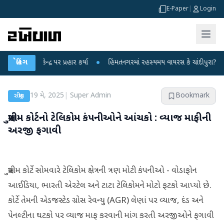
E-Paper
|
Login
એ કેન્દ્ર પર પ્રહાર કર્યા
બ્રેકિંગ
●
હિંમતનગરમાં રહસ્યમય વાયરસ કે ચાંદીપુરા? 6 બાળકોન
19 મે, 2025
|
Super Admin
Bookmark
રાષ્ટ્રીય
સુપ્રીમ કોર્ટનો ટેલિકોમ કંપનીઓને આંચકો : વ્યાજ માફીની
અરજી ફગાવી
સુપ્રીમ કોર્ટે સોમવારે ટેલિકોમ ક્ષેત્રની ત્રણ મોટી કંપનીઓ - વોડાફોન
આઈડિયા, ભારતી એરટેલ અને ટાટા ટેલિકોમને મોટો ફટકો આપ્યો છે.
કોર્ટે તેમની એડજસ્ટેડ ગ્રોસ રેવન્યુ (AGR) લેણાં પર વ્યાજ, દંડ અને
પેનલ્ટીના ઘટકો પર વ્યાજ માફ કરવાની માંગ કરતી અરજીઓને ફગાવી