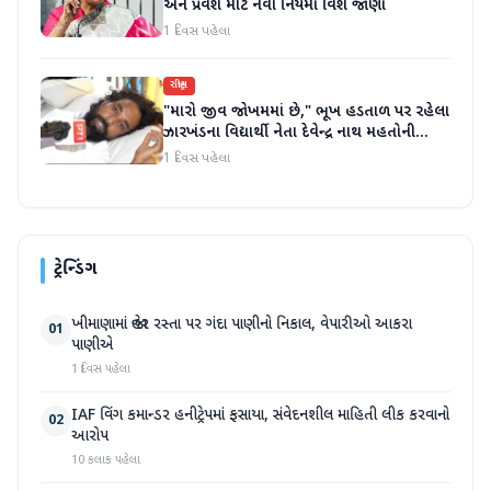
અને પ્રવેશ માટે નવા નિયમો વિશે જાણો
1 દિવસ પહેલા
રાષ્ટ્રીય
"મારો જીવ જોખમમાં છે," ભૂખ હડતાળ પર રહેલા
ઝારખંડના વિદ્યાર્થી નેતા દેવેન્દ્ર નાથ મહતોની
તબિયત ખરાબ
1 દિવસ પહેલા
ટ્રેન્ડિંગ
ખીમાણામાં જાહેર રસ્તા પર ગંદા પાણીનો નિકાલ, વેપારીઓ આકરા
01
પાણીએ
1 દિવસ પહેલા
IAF વિંગ કમાન્ડર હનીટ્રેપમાં ફસાયા, સંવેદનશીલ માહિતી લીક કરવાનો
02
આરોપ
10 કલાક પહેલા