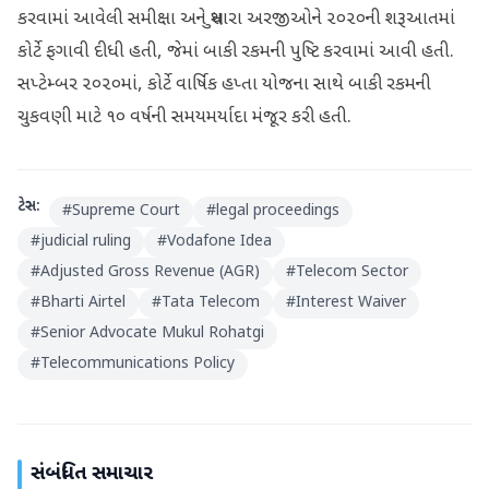
કરવામાં આવેલી સમીક્ષા અને સુધારા અરજીઓને ૨૦૨૦ની શરૂઆતમાં
કોર્ટે ફગાવી દીધી હતી, જેમાં બાકી રકમની પુષ્ટિ કરવામાં આવી હતી.
સપ્ટેમ્બર ૨૦૨૦માં, કોર્ટે વાર્ષિક હપ્તા યોજના સાથે બાકી રકમની
ચુકવણી માટે ૧૦ વર્ષની સમયમર્યાદા મંજૂર કરી હતી.
ટેગ્સ:
#
Supreme Court
#
legal proceedings
#
judicial ruling
#
Vodafone Idea
#
Adjusted Gross Revenue (AGR)
#
Telecom Sector
#
Bharti Airtel
#
Tata Telecom
#
Interest Waiver
#
Senior Advocate Mukul Rohatgi
#
Telecommunications Policy
સંબંધિત સમાચાર