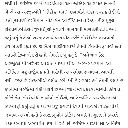
દીધી છે. જસ્ટિસ જે.બી.પારડીવાલા અને જસ્ટિસ આર.મહાદેવનની
બેન્ચે આ અરજીઓને "ખોટી કલ્પના" ગણાવીને તત્કાળ રદ કરી દીધી
હતી. સુનાવણી દરમિયાન, વોડાફોન આઈડિયાના વરિષ્ઠ વકીલ મુકુલ
રોહતગીએ કેસને જુલાઈ સુધી મુલતવી રાખવાની માંગ કરી હતી. અને
કહ્યું હતું કે તેઓ સરકાર સાથે વાતચીત કરીને કોઈ ઉકેલ લાવવાનો
પ્રયાસ કરી રહ્યા છે. જસ્ટિસ પારડીવાલાએ તેમની વિનંતીને ફગાવી દેતા
આકરી ટિપ્પણી કરી હતી. તેમણે કહ્યું હતું કે, "અમે ત્રણ રિટ
અરજીઓથી ખરેખર આઘાત પામ્યા છીએ. ખરેખર પરેશાન. આ
પ્રતિષ્ઠિત બહુરાષ્ટ્રીય કંપની પાસેથી આ અપેક્ષા રાખવામાં આવતી
નથી..."જ્યારે રોહતગીએ દલીલ કરી હતી કે સરકાર હવે તેમની ક્લાયન્ટ
કંપનીમાં ૫૦% માલિકી ધરાવે છે અને જો તે મદદ કરવા માંગતી હોય તો
કોર્ટને તેમાં કોઈ વાંધો ન હોવો જોઈએ, ત્યારે જસ્ટિસ પારડીવાલાએ
સ્પષ્ટપણે કહ્યું હતું કે આ અરજી ફગાવી દેવામાં આવે છે. રોહતગીએ
જવાબ આપ્યો હતો કે સરકાર સુપ્રીમ કોર્ટના અગાઉના ચુકાદાને કારણે
મદદ કરવામાં અસમર્થતા દર્શાવી રહી છે. જસ્ટિસ પારડીવાલાએ નિર્દેશ