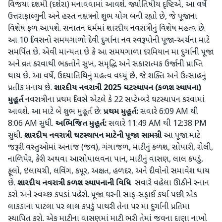
વિજયા દશમી (દશેરા) મનાવવામાં આવશે. જ્યોતિષીય દૃષ્ટિએ, આ વર્ષે
ઉત્તરાફાલ્ગુની અને હસ્ત નક્ષત્રનો શુભ યોગ બની રહ્યો છે, જે પૂજાના
વિશેષ ફળ આપશે. સનાતન ધર્મમાં શારદીય નવરાત્રીનું વિશેષ મહત્વ છે.
આ 10 દિવસનો સમયગાળો દેવી દુર્ગાના નવ સ્વરૂપોની પૂજા-અર્ચના માટે
સમર્પિત છે. એવી માન્યતા છે કે આ સમયગાળા દરમિયાન મા દુર્ગાની પૂજા
અને વ્રત કરવાથી ભક્તોને સુખ, સમૃદ્ધિ અને સકારાત્મક ઉર્જાની પ્રાપ્તિ
થાય છે. આ વર્ષે, ઉદયાતિથિનું મહત્વ વધ્યું છે, જે શક્તિ અને ઉત્સાહનું
પ્રતીક મનાય છે.
શારદીય નવરાત્રી
2025
ઘટસ્થાપન (કળશ સ્થાપના)
મુહૂર્ત
નવરાત્રીના પ્રથમ દિવસે એટલે કે 22 સપ્ટેમ્બરે ઘટસ્થાપન કરવામાં
આવશે. આ માટે બે શુભ મુહૂર્ત છે:
પ્રથમ મુહૂર્ત:
સવારે 6:09 AM થી
8:06 AM સુધી.
અભિજિત મુહૂર્ત:
સવારે 11:49 AM થી 12:38 PM
સુધી.
શારદીય નવરાત્રી ઘટસ્થાપન માટેની પૂજા સામગ્રી
આ પૂજા માટે
જરૂરી વસ્તુઓમાં અનાજ (જવ), ગંગાજળ, માટીનું કળશ, સોપારી, રોલી,
નાળિયેર, કેરી અથવા આસોપાલવના પાન, માટીનું વાસણ, લાલ કપડું,
ફૂલો, ઇલાયચી, લવિંગ, કપૂર, અક્ષત, હળદર, અને દીવોનો સમાવેશ થાય
છે.
શારદીય નવરાત્રી કળશ સ્થાપનાની વિધિ
સવારે વહેલા ઊઠીને સ્નાન
કરો અને સ્વચ્છ કપડાં પહેરો. પૂજા ઘરની સાફ-સફાઈ કર્યા પછી એક
લાકડાના પાટલા પર લાલ કપડું પાથરી તેના પર મા દુર્ગાની પ્રતિમા
સ્થાપિત કરો. એક માટીના વાસણમાં માટી ભરી તેમાં જવના દાણા નાખો