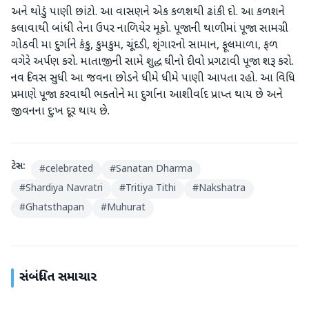
અને થોડું પાણી છાંટો. આ વાસણને એક કળશથી ઢાંકી દો. આ કળશને
કલાવાથી બાંધી તેના ઉપર નાળિયેર મૂકો. પૂજાની થાળીમાં પૂજા સામગ્રી
ગોઠવી મા દુર્ગાને કંકુ, કુમકુમ, ચૂંદડી, શૃંગારનો સામાન, ફૂલમાળા, ફળ
વગેરે અર્પણ કરો. માતાજીની સામે શુદ્ધ ઘીનો દીવો પ્રગટાવી પૂજા શરૂ કરો.
નવ દિવસ સુધી આ જવના છોડને ધીમે ધીમે પાણી આપતા રહો. આ વિધિ
પ્રમાણે પૂજા કરવાથી ભક્તોને મા દુર્ગાના આશીર્વાદ પ્રાપ્ત થાય છે અને
જીવનના દુ:ખ દૂર થાય છે.
ટેગ્સ:
#
celebrated
#
Sanatan Dharma
#
Shardiya Navratri
#
Tritiya Tithi
#
Nakshatra
#
Ghatsthapan
#
Muhurat
સંબંધિત સમાચાર