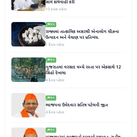
સામે કાર્યવાહી કરી
10 કલાક પહેલા
ગુજરાત
રાજ્યમાં તાત્કાલિક અસરથી એનાલોગ ચીઝના
ઉત્પાદન અને વેચાણ પર પ્રતિબંધ.
1 દિવસ પહેલા
ગુજરાત
ગુજરાતમાં વરસાદ વચ્ચે રસ્તા પર એકસાથે 12
સિંહો દેખાયા
4 દિવસ પહેલા
ગુજરાત
ભાજપના ઉમેદવાર સતિષ પટેલની જીત
4 દિવસ પહેલા
ગુજરાત