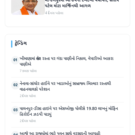
માંજલપુરમાં ભાજપનો દબદબો યથાવત, સતીષ
પટેલ મોટા માર્જિનથી આગળ
4 દિવસ પહેલા
ટ્રેન્ડિંગ
ખીમાણામાં જાહેર રસ્તા પર ગંદા પાણીનો નિકાલ, વેપારીઓ આકરા
01
પાણીએ
7 કલાક પહેલા
નેનાવા-સાંચોર હાઈવે પર ખાડાઓનું સામ્રાજ્ય બિસ્માર રસ્તાથી
02
વાહનચાલકો પરેશાન
2 દિવસ પહેલા
પાલનપુર-ડીસા હાઇવે પર એસઓજી પોલીસે 19.80 લાખનું મોર્ફિન
03
હિરોઈન ઝડપી પાડ્યું
2 દિવસ પહેલા
આજે આ રાજ્યોમાં ભારે પવન સાથે વરસાદની આગાહી