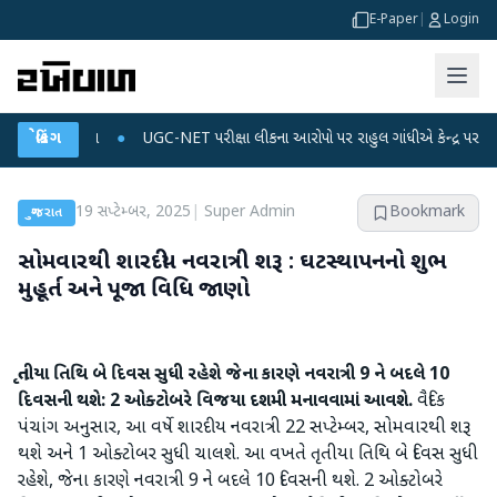
E-Paper
|
Login
ટા પ્લાન
બ્રેકિંગ
●
UGC-NET પરીક્ષા લીકના આરોપો પર રાહુલ ગાંધીએ કેન્દ્ર પર પ્રહાર કર્યા
19 સપ્ટેમ્બર, 2025
|
Super Admin
Bookmark
ગુજરાત
સોમવારથી શારદીય નવરાત્રી શરૂ : ઘટસ્થાપનનો શુભ
મુહૂર્ત અને પૂજા વિધિ જાણો
તૃતીયા તિથિ બે દિવસ સુધી રહેશે જેના કારણે નવરાત્રી
9
ને બદલે
10
દિવસની થશે:
2
ઓક્ટોબરે વિજયા દશમી મનાવવામાં આવશે.
વૈદિક
પંચાંગ અનુસાર, આ વર્ષે શારદીય નવરાત્રી 22 સપ્ટેમ્બર, સોમવારથી શરૂ
થશે અને 1 ઓક્ટોબર સુધી ચાલશે. આ વખતે તૃતીયા તિથિ બે દિવસ સુધી
રહેશે, જેના કારણે નવરાત્રી 9 ને બદલે 10 દિવસની થશે. 2 ઓક્ટોબરે