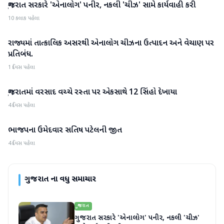
ગુજરાત સરકારે 'એનાલોગ' પનીર, નકલી 'ચીઝ' સામે કાર્યવાહી કરી
ગુજરાત
10 કલાક પહેલા
રાજ્યમાં તાત્કાલિક અસરથી એનાલોગ ચીઝના ઉત્પાદન અને વેચાણ પર
ગુજરાત
પ્રતિબંધ.
1 દિવસ પહેલા
ગુજરાતમાં વરસાદ વચ્ચે રસ્તા પર એકસાથે 12 સિંહો દેખાયા
ગુજરાત
4 દિવસ પહેલા
ભાજપના ઉમેદવાર સતિષ પટેલની જીત
ગુજરાત
4 દિવસ પહેલા
ગુજરાત
ના વધુ સમાચાર
ગુજરાત
ગુજરાત સરકારે 'એનાલોગ' પનીર, નકલી 'ચીઝ'