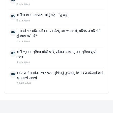
04
3 દિવસ પહેલા
ચાંદીના ભાવમાં વધારો, સોનું પણ મોંઘુ થયું
05
3 દિવસ પહેલા
SBI માં 12 મહિનાની FD પર કેટલું વ્યાજ મળશે, વરિષ્ઠ નાગરિકોને
06
શું લાભ મળે છે?
1 દિવસ પહેલા
ચાંદી 5,000 રૂપિયા મોંઘી થઈ, સોનાના ભાવ 2,200 રૂપિયા સુધી
07
વધ્યા
2 દિવસ પહેલા
142 લોકોના મોત, 797 કરોડ રૂપિયાનું નુકસાન, હિમાચલ પ્રદેશમાં ભારે
08
ચોમાસાનો સામનો
7 કલાક પહેલા