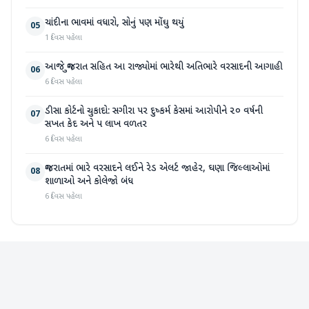
ચાંદીના ભાવમાં વધારો, સોનું પણ મોંઘુ થયું
05
1 દિવસ પહેલા
આજે ગુજરાત સહિત આ રાજ્યોમાં ભારેથી અતિભારે વરસાદની આગાહી
06
6 દિવસ પહેલા
ડીસા કોર્ટનો ચુકાદો: સગીરા પર દુષ્કર્મ કેસમાં આરોપીને ૨૦ વર્ષની
07
સખત કેદ અને ૫ લાખ વળતર
6 દિવસ પહેલા
ગુજરાતમાં ભારે વરસાદને લઈને રેડ એલર્ટ જાહેર, ઘણા જિલ્લાઓમાં
08
શાળાઓ અને કોલેજો બંધ
6 દિવસ પહેલા