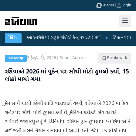
E-Paper
|
Login
ા લીકના આરોપો પર રાહુલ ગાંધીએ કેન્દ્ર પર પ્રહાર કર્યા
બ્રેકિંગ
●
હિંમતનગરમાં રહસ્યમય વા
2 ફેબ્રુઆરી, 2026
|
Super Admin
Bookmark
આંતરરાષ્ટ્રીય
રશિયાએ 2026 માં યુક્રેન પર સૌથી મોટો હુમલો કર્યો, 15
લોકો માર્યા ગયા
યુક્રેન સાથે ચાલી રહેલી શાંતિ વાટાઘાટો વચ્ચે, રશિયાએ 2026 માં કિવ
શહેર પર સૌથી મોટો હુમલો કર્યો છે. યુક્રેનિયન કટોકટી સેવાઓએ
રવિવારે જણાવ્યું હતું કે, ડિનિપ્રોમાં રશિયન ડ્રોન હુમલામાં ખાણિયાઓને
લઈ જતી બસને નિશાન બનાવવામાં આવી હતી, જેમાં 15 લોકો માર્યા