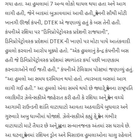
ગયા હતા. આ હુમલામાં 7 અન્ય લોકો ઘાયલ થયા હતા અને આગ
લાગી હતી, જેને બાદમાં બુઝાવવામાં આવી હતી. યુક્રેનની સૌથી મોટી
ખાનગી ઊર્જા કંપની, DTEK એ જણાવ્યું હતું કે બસ તેની હતી.
કંપનીએ રશિયા પર "ડિનિપ્રોપેટ્રોવસ્ક પ્રદેશની રાજધાની",
ડિનિપ્રોપેટ્રોવસ્ક પ્રદેશમાં DTEK ની ખાણો પર મોટા પાયે આતંકવાદી
હુમલો કરવાનો આરોપ મૂક્યો હતો. "એક હુમલાનું કેન્દ્ર કંપનીની બસ
હતી જે ડિનિપ્રોપેટ્રોવસ્ક પ્રદેશમાં સ્થળાંતર કર્યા પછી ખાણકામ
કરનારાઓને લઈ જતી હતી," કંપનીએ ટેલિગ્રામ પોસ્ટમાં જણાવ્યું હતું.
"આ હુમલો આ સમય દરમિયાન થયો હતો. ત્યારબાદ બસમાં આગ
લાગી ગઈ હતી." આ હુમલો એવા સમયે થયો છે જ્યારે યુક્રેનના રાષ્ટ્રપતિ
વ્લાદિમીર ઝેલેન્સકીએ જાહેરાત કરી હતી કે રશિયા અને યુક્રેન વચ્ચે
આગામી રાઉન્ડની શાંતિ વાટાઘાટો આવતા અઠવાડિયે બુધવાર અને
ગુરુવારે અબુ ધાબીમાં યોજાશે. ઝેલેન્સકીએ કહ્યું કે યુક્રેન ગંભીર
વાટાઘાટો માટે તૈયાર છે અને યુદ્ધના સન્માનજનક અંતમાં રસ ધરાવે છે.
આ ઘટના યુક્રેનમાં રશિયન ડ્રોન અને મિસાઇલ હુમલાઓના ચાલુ રહેવાને