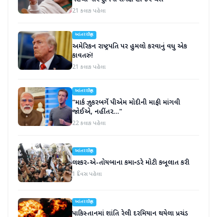
21 કલાક પહેલા
આંતરરાષ્ટ્રીય
અમેરિકન રાષ્ટ્રપતિ પર હુમલો કરવાનું વધુ એક
કાવતરું!
21 કલાક પહેલા
આંતરરાષ્ટ્રીય
"માર્ક ઝુકરબર્ગે પીએમ મોદીની માફી માંગવી
જોઈએ, નહીંતર..."
22 કલાક પહેલા
આંતરરાષ્ટ્રીય
લશ્કર-એ-તોયબાના કમાન્ડરે મોટી કબૂલાત કરી
1 દિવસ પહેલા
આંતરરાષ્ટ્રીય
પાકિસ્તાનમાં શાંતિ રેલી દરમિયાન થયેલા પ્રચંડ