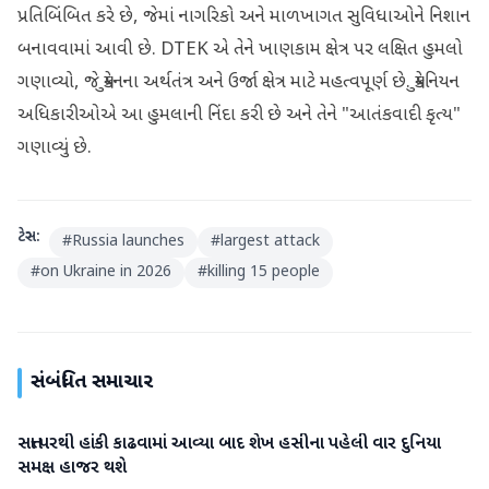
પ્રતિબિંબિત કરે છે, જેમાં નાગરિકો અને માળખાગત સુવિધાઓને નિશાન
બનાવવામાં આવી છે. DTEK એ તેને ખાણકામ ક્ષેત્ર પર લક્ષિત હુમલો
ગણાવ્યો, જે યુક્રેનના અર્થતંત્ર અને ઉર્જા ક્ષેત્ર માટે મહત્વપૂર્ણ છે. યુક્રેનિયન
અધિકારીઓએ આ હુમલાની નિંદા કરી છે અને તેને "આતંકવાદી કૃત્ય"
ગણાવ્યું છે.
ટેગ્સ:
#
Russia launches
#
largest attack
#
on Ukraine in 2026
#
killing 15 people
સંબંધિત સમાચાર
સત્તા પરથી હાંકી કાઢવામાં આવ્યા બાદ શેખ હસીના પહેલી વાર દુનિયા
આંતરરાષ્ટ્રીય
સમક્ષ હાજર થશે