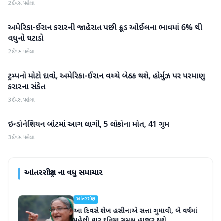
2 દિવસ પહેલા
અમેરિકા-ઈરાન કરારની જાહેરાત પછી ક્રૂડ ઓઈલના ભાવમાં 6% થી
આંતરરાષ્ટ્રીય
વધુનો ઘટાડો
2 દિવસ પહેલા
ટ્રમ્પનો મોટો દાવો, અમેરિકા-ઈરાન વચ્ચે બેઠક થશે, હોર્મુઝ પર પરમાણુ
આંતરરાષ્ટ્રીય
કરારના સંકેત
3 દિવસ પહેલા
ઇન્ડોનેશિયન બોટમાં આગ લાગી, 5 લોકોના મોત, 41 ગુમ
આંતરરાષ્ટ્રીય
3 દિવસ પહેલા
આંતરરાષ્ટ્રીય
ના વધુ સમાચાર
આંતરરાષ્ટ્રીય
આ દિવસે શેખ હસીનાએ સત્તા ગુમાવી, બે વર્ષમાં
પહેલી વાર દુનિયા સમક્ષ હાજર થશે