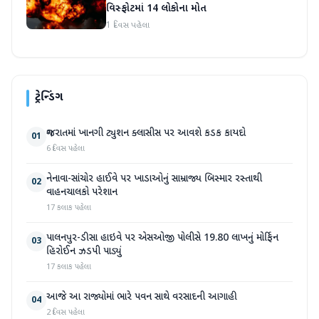
વિસ્ફોટમાં 14 લોકોના મોત
1 દિવસ પહેલા
ટ્રેન્ડિંગ
ગુજરાતમાં ખાનગી ટ્યુશન ક્લાસીસ પર આવશે કડક કાયદો
01
6 દિવસ પહેલા
નેનાવા-સાંચોર હાઈવે પર ખાડાઓનું સામ્રાજ્ય બિસ્માર રસ્તાથી
02
વાહનચાલકો પરેશાન
17 કલાક પહેલા
પાલનપુર-ડીસા હાઇવે પર એસઓજી પોલીસે 19.80 લાખનું મોર્ફિન
03
હિરોઈન ઝડપી પાડ્યું
17 કલાક પહેલા
આજે આ રાજ્યોમાં ભારે પવન સાથે વરસાદની આગાહી
04
2 દિવસ પહેલા