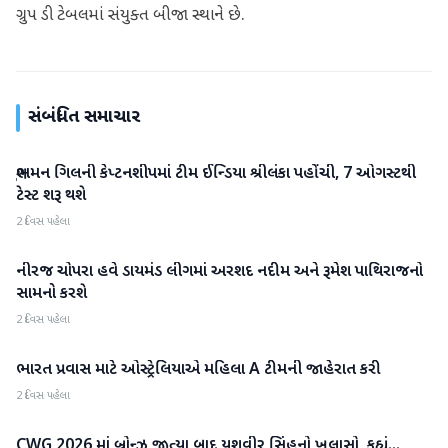
ગ્રુપ ડી ટેબલમાં સંયુક્ત બીજા સ્થાને છે.
સંબંધિત સમાચાર
શુભમન ગિલની કેપ્ટનશીપમાં ટીમ ઈન્ડિયા શ્રીલંકા પહોંચી, 7 ઓગસ્ટથી
રમતગમત
ટેસ્ટ શરૂ થશે
2 દિવસ પહેલા
નીરજ ચોપરા હવે ડાયમંડ લીગમાં અરશદ નદીમ અને રૂમેશ પાથિરાજનો
રમતગમત
સામનો કરશે
2 દિવસ પહેલા
ભારત પ્રવાસ માટે ઓસ્ટ્રેલિયાએ મહિલા A ટીમની જાહેરાત કરી
રમતગમત
2 દિવસ પહેલા
CWG 2026 માં બ્રોન્ઝ જીત્યા બાદ યશવીર સિંહનો ખુલાસો, કહ્યું...
રમતગમત