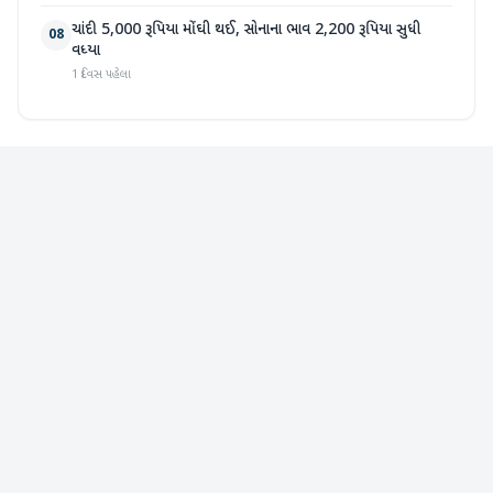
ચાંદી 5,000 રૂપિયા મોંઘી થઈ, સોનાના ભાવ 2,200 રૂપિયા સુધી
08
વધ્યા
1 દિવસ પહેલા