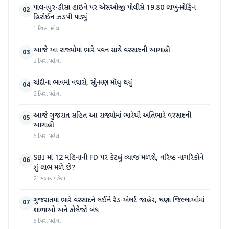
પાલનપુર-ડીસા હાઇવે પર એસઓજી પોલીસે 19.80 લાખનું મોર્ફિન
02
હિરોઈન ઝડપી પાડ્યું
1 દિવસ પહેલા
આજે આ રાજ્યોમાં ભારે પવન સાથે વરસાદની આગાહી
03
2 દિવસ પહેલા
ચાંદીના ભાવમાં વધારો, સોનું પણ મોંઘુ થયું
04
2 દિવસ પહેલા
આજે ગુજરાત સહિત આ રાજ્યોમાં ભારેથી અતિભારે વરસાદની
05
આગાહી
6 દિવસ પહેલા
SBI માં 12 મહિનાની FD પર કેટલું વ્યાજ મળશે, વરિષ્ઠ નાગરિકોને
06
શું લાભ મળે છે?
21 કલાક પહેલા
ગુજરાતમાં ભારે વરસાદને લઈને રેડ એલર્ટ જાહેર, ઘણા જિલ્લાઓમાં
07
શાળાઓ અને કોલેજો બંધ
6 દિવસ પહેલા