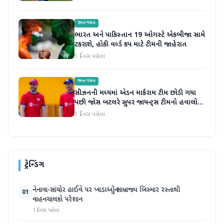
રમતગમત
ભારત અને પાકિસ્તાન 19 ઓગસ્ટે એકબીજા સામે
ટકરાશે, હોકી વર્લ્ડ કપ માટે ટીમની જાહેરાત
1 દિવસ પહેલા
રમતગમત
સીઝનની મધ્યમાં એડન માર્કરામ ટીમ છોડી ગયા
પછી જોસ બટલરે સુપર જાયન્ટ્સ ટીમનો હવાલો
સંભાળ્યો
1 દિવસ પહેલા
ટ્રેન્ડિંગ
નેનાવા-સાંચોર હાઈવે પર ખાડાઓનું સામ્રાજ્ય બિસ્માર રસ્તાથી
01
વાહનચાલકો પરેશાન
1 દિવસ પહેલા