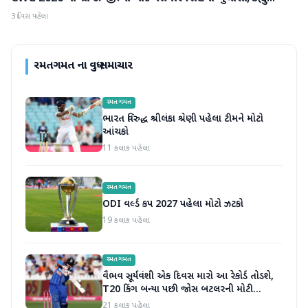
3 દિવસ પહેલા
રમતગમત
ના વધુ સમાચાર
રમતગમત
ભારત વિરુદ્ધ શ્રીલંકા શ્રેણી પહેલા ટીમને મોટો
આંચકો
11 કલાક પહેલા
રમતગમત
ODI વર્લ્ડ કપ 2027 પહેલા મોટો ઝટકો
19 કલાક પહેલા
રમતગમત
વૈભવ સૂર્યવંશી એક દિવસ મારો આ રેકોર્ડ તોડશે,
T20 કિંગ બન્યા પછી જોસ બટલરની મોટી
ભવિષ્યવાણી
21 કલાક પહેલા