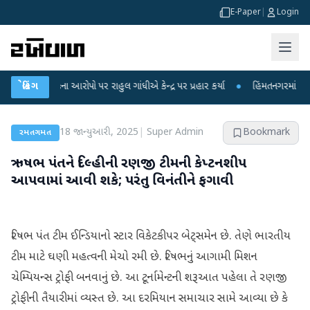
E-Paper
|
Login
ા લીકના આરોપો પર રાહુલ ગાંધીએ કેન્દ્ર પર પ્રહાર કર્યા
બ્રેકિંગ
●
હિંમતનગરમાં રહસ્યમય વા
18 જાન્યુઆરી, 2025
|
Super Admin
Bookmark
રમતગમત
ઋષભ પંતને દિલ્હીની રણજી ટીમની કેપ્ટનશીપ
આપવામાં આવી શકે; પરંતુ વિનંતીને ફગાવી
રિષભ પંત ટીમ ઈન્ડિયાનો સ્ટાર વિકેટકીપર બેટ્સમેન છે. તેણે ભારતીય
ટીમ માટે ઘણી મહત્વની મેચો રમી છે. રિષભનું આગામી મિશન
ચેમ્પિયન્સ ટ્રોફી બનવાનું છે. આ ટૂર્નામેન્ટની શરૂઆત પહેલા તે રણજી
ટ્રોફીની તૈયારીમાં વ્યસ્ત છે. આ દરમિયાન સમાચાર સામે આવ્યા છે કે