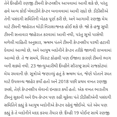
તેને દિલ્હીની રણજી ટીમની કેપ્ટનશીપ આપવામાં આવી શકે છે, પરંતુ
હવે અન્ય કોઈ ખેલાડીને કેપ્ટન બનાવવામાં આવી રહ્યો છે. ડીડીસીએ
તેની પસંદગી સમિતિની બેઠક પૂર્ણ કરી છે, અને આગામી રણજી મેચ
માટે ટીમની જાહેરાત થોડી નિરાશાજનક હોઈ શકે છે. જો કે હજુ સુધી
ટીમની સત્તાવાર જાહેરાત કરવામાં આવી નથી, પરંતુ સૂત્રો પાસેથી
મળેલી માહિતી અનુસાર, ઋષભ પંતને ટીમની કેપ્ટનશીપ પરથી હટાવી
દેવામાં આવ્યો છે, અને આયુષ બદોનીને કેપ્ટન તરીકે જાળવી રાખવામાં
આવ્યો છે. તે જ સમયે, વિરાટ કોહલી પણ ઈજાના કારણે ટીમનો ભાગ
બની શક્યો નથી. 23 જાન્યુઆરીથી દિલ્હીને સૌરાષ્ટ્ર સામે રાજકોટમાં
મેચ રમવાની છે. સૂત્રોએ જણાવ્યું હતું કે ઋષભ પંત, જેણે પોતાને રમત
માટે ઉપલબ્ધ જાહેર કર્યો હતો અને 2018 પછી પ્રથમ વખત રણજી
રમશે, તેણે કેપ્ટનશીપ લેવાનો ઇનકાર કર્યો હતો. એક વખત ભારતીય
ટીમનું સુકાની અને ઉપ-કેપ્ટન પણ રહી ચૂકેલા પંતે ડીડીસીએની પસંદગી
સમિતિને કહ્યું કે આયુષ બદોનીએ કેપ્ટન રહેવું જોઈએ. પંતે એમ પણ
કહ્યું કે તે બદોનીને મદદ કરવા તૈયાર છે. દિલ્હી 19 પોઈન્ટ સાથે રણજી