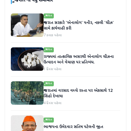
ગુજરાત
ના વધુ સમાચાર
ગુજરાત
ગુજરાત સરકારે 'એનાલોગ' પનીર, નકલી 'ચીઝ'
સામે કાર્યવાહી કરી
7 કલાક પહેલા
ગુજરાત
રાજ્યમાં તાત્કાલિક અસરથી એનાલોગ ચીઝના
ઉત્પાદન અને વેચાણ પર પ્રતિબંધ.
1 દિવસ પહેલા
ગુજરાત
ગુજરાતમાં વરસાદ વચ્ચે રસ્તા પર એકસાથે 12
સિંહો દેખાયા
4 દિવસ પહેલા
ગુજરાત
ભાજપના ઉમેદવાર સતિષ પટેલની જીત