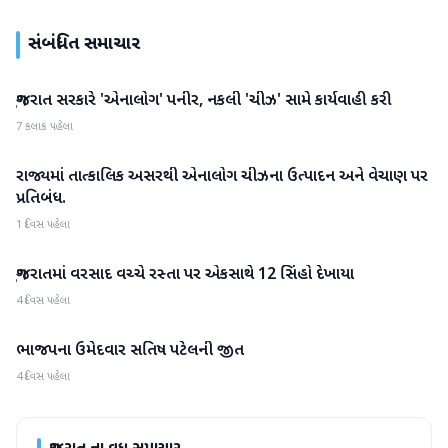
સંબંધિત સમાચાર
ગુજરાત સરકારે 'એનાલોગ' પનીર, નકલી 'ચીઝ' સામે કાર્યવાહી કરી
ગુજરાત
7 કલાક પહેલા
રાજ્યમાં તાત્કાલિક અસરથી એનાલોગ ચીઝના ઉત્પાદન અને વેચાણ પર
ગુજરાત
પ્રતિબંધ.
1 દિવસ પહેલા
ગુજરાતમાં વરસાદ વચ્ચે રસ્તા પર એકસાથે 12 સિંહો દેખાયા
ગુજરાત
4 દિવસ પહેલા
ભાજપના ઉમેદવાર સતિષ પટેલની જીત
ગુજરાત
4 દિવસ પહેલા