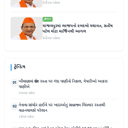
4 દિવસ પહેલા
ગુજરાત
માંજલપુરમાં ભાજપનો દબદબો યથાવત, સતીષ
પટેલ મોટા માર્જિનથી આગળ
4 દિવસ પહેલા
ટ્રેન્ડિંગ
ખીમાણામાં જાહેર રસ્તા પર ગંદા પાણીનો નિકાલ, વેપારીઓ આકરા
01
પાણીએ
4 કલાક પહેલા
નેનાવા-સાંચોર હાઈવે પર ખાડાઓનું સામ્રાજ્ય બિસ્માર રસ્તાથી
02
વાહનચાલકો પરેશાન
2 દિવસ પહેલા