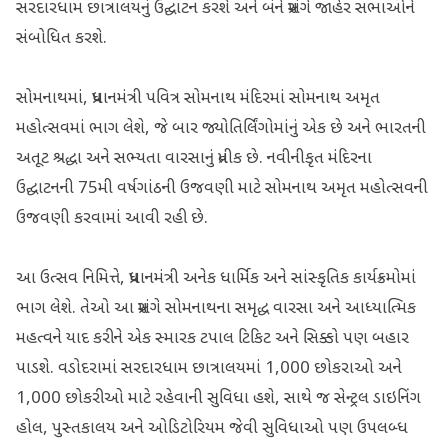
સરદારધામ છાત્રાલયનું ઉદ્ઘાટન કરશે અને બંને પ્રસંગે જાહેર સભાઓને
સંબોધિત કરશે.
સોમનાથમાં, પ્રધાનમંત્રી પવિત્ર સોમનાથ મંદિરમાં સોમનાથ અમૃત
મહોત્સવમાં ભાગ લેશે, જે બાર જ્યોતિર્લિંગોમાંનું એક છે અને ભારતની
અતૂટ શ્રદ્ધા અને સભ્યતા વારસાનું પ્રતીક છે. નવીનીકૃત મંદિરના
ઉદ્ઘાટનની 75મી વર્ષગાંઠની ઉજવણી માટે સોમનાથ અમૃત મહોત્સવની
ઉજવણી કરવામાં આવી રહી છે.
આ ઉત્સવ નિમિત્તે, પ્રધાનમંત્રી અનેક ધાર્મિક અને સાંસ્કૃતિક કાર્યક્રમોમાં
ભાગ લેશે. તેઓ આ પ્રસંગે સોમનાથના સમૃદ્ધ વારસા અને આધ્યાત્મિક
મહત્વને યાદ કરીને એક સ્મારક ટપાલ ટિકિટ અને સિક્કો પણ બહાર
પાડશે. વડોદરામાં સરદારધામ છાત્રાલયમાં 1,000 છોકરાઓ અને
1,000 છોકરીઓ માટે રહેવાની સુવિધા હશે, સાથે જ સેન્ટ્રલ ડાઇનિંગ
હોલ, પુસ્તકાલય અને ઓડિટોરિયમ જેવી સુવિધાઓ પણ ઉપલબ્ધ