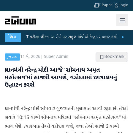
E-Paper
|
Login
C-NET પરીક્ષા લીકના આરોપો પર રાહુલ ગાંધીએ કેન્દ્ર પર પ્રહાર કર્યા
બ્રેકિંગ
●
હિંમતનગરમાં
11 મે, 2026
|
Super Admin
Bookmark
ગુજરાત
પ્રધાનમંત્રી નરેન્દ્ર મોદી આજે 'સોમનાથ અમૃત
મહોત્સવ'માં હાજરી આપશે, વડોદરામાં છાત્રાલયનું
ઉદ્ઘાટન કરશે
પ્રધાનમંત્રી નરેન્દ્ર મોદી સોમવારે ગુજરાતની મુલાકાતે આવી રહ્યા છે. તેઓ
સવારે 10:15 વાગ્યે સોમનાથ મંદિરમાં "સોમનાથ અમૃત મહોત્સવ" માં
ભાગ લેશે. ત્યારબાદ તેઓ વડોદરા જશે, જ્યાં તેઓ સાંજે 6 વાગ્યે