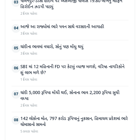
પાલનપુર-ડીસા હાઇવે પર એસઓજી પોલીસે 19.80 લાખનું મોર્ફિન
03
હિરોઈન ઝડપી પાડ્યું
2 દિવસ પહેલા
આજે આ રાજ્યોમાં ભારે પવન સાથે વરસાદની આગાહી
04
3 દિવસ પહેલા
ચાંદીના ભાવમાં વધારો, સોનું પણ મોંઘુ થયું
05
3 દિવસ પહેલા
SBI માં 12 મહિનાની FD પર કેટલું વ્યાજ મળશે, વરિષ્ઠ નાગરિકોને
06
શું લાભ મળે છે?
1 દિવસ પહેલા
ચાંદી 5,000 રૂપિયા મોંઘી થઈ, સોનાના ભાવ 2,200 રૂપિયા સુધી
07
વધ્યા
2 દિવસ પહેલા
142 લોકોના મોત, 797 કરોડ રૂપિયાનું નુકસાન, હિમાચલ પ્રદેશમાં ભારે
08
ચોમાસાનો સામનો
5 કલાક પહેલા