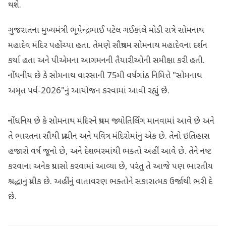
થશે.
ગુજરાતના મુખ્યમંત્રી ભૂપેન્દ્રભાઈ પટેલ ગઈકાલે મોડી રાત્રે સોમનાથ
મહાદેવ મંદિર પહોંચ્યા હતા. તેમણે સૌપ્રથમ સોમનાથ મહાદેવના દર્શન
કર્યા હતા અને પીએમના આગમનની તૈયારીઓની સમીક્ષા કરી હતી.
નોંધનીય છે કે સોમનાથ વારસાની 75મી વર્ષગાંઠ નિમિત્તે "સોમનાથ
અમૃત પર્વ-2026"નું આયોજન કરવામાં આવી રહ્યું છે.
નોંધનિય છે કે સોમનાથ મંદિરને પ્રથમ જ્યોતિર્લિંગ માનવામાં આવે છે અને
તે ભારતના સૌથી પ્રાચીન અને પવિત્ર મંદિરોમાંનું એક છે. તેનો ઇતિહાસ
હજારો વર્ષ જૂનો છે, અને દેશભરમાંથી ભક્તો અહીં આવે છે. તેને નષ્ટ
કરવાના અનેક પ્રયાસો કરવામાં આવ્યા છે, પરંતુ તે આજે પણ ભારતીય
શ્રદ્ધાનું પ્રતીક છે. અહીંનું વાતાવરણ ભક્તોને સકારાત્મક ઉર્જાથી ભરી દે
છે.