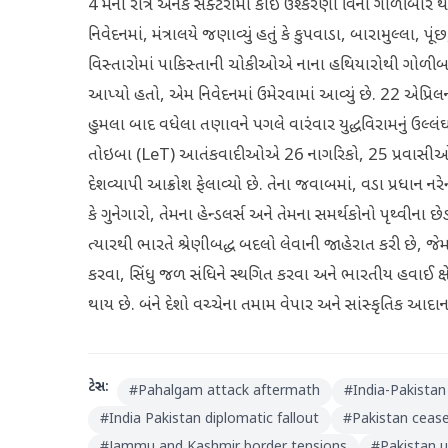
4 મેની રાત્રે અનેક સેક્ટરોમાં કોઈ ઉશ્કેરણી વિના ગોળીબાર થ
નિવેદનમાં, મંત્રાલયે જણાવ્યું હતું કે કુપવાડા, બારામુલ્લા, 
વિસ્તારોમાં પાકિસ્તાની ચોકીઓએ નાના હથિયારોથી ગોળીબ
આપ્યો હતો, એમ નિવેદનમાં ઉમેરવામાં આવ્યું છે. 22 એપ્ર
હુમલા બાદ વધેલા તણાવને પગલે વારંવાર યુદ્ધવિરામનું ઉલ્લંઘન
તોઇબા (LeT) આતંકવાદીઓએ 26 નાગરિકો, 25 પ્રવાસીઓ અન
દેશવ્યાપી આક્રોશ ફેલાવ્યો છે. તેના જવાબમાં, વડા પ્રધાન નરેન
કે ગુનેગારો, તેમના હેન્ડલર્સ અને તેમના સમર્થકોનો પૃથ્વીન
ત્યારથી ભારતે શ્રેણીબદ્ધ બદલો લેવાની જાહેરાત કરી છે, જ
કરવા, સિંધુ જળ સંધિને સ્થગિત કરવા અને ભારતીય હવાઈ ક્ષે
થાય છે. બંને દેશો વચ્ચેના તમામ વેપાર અને સાંસ્કૃતિક આદા
ટેગ્સ:
#
Pahalgam attack aftermath
#
India-Pakistan
#
India Pakistan diplomatic fallout
#
Pakistan cease
#
Jammu and Kashmir border tensions
#
Pakistan u