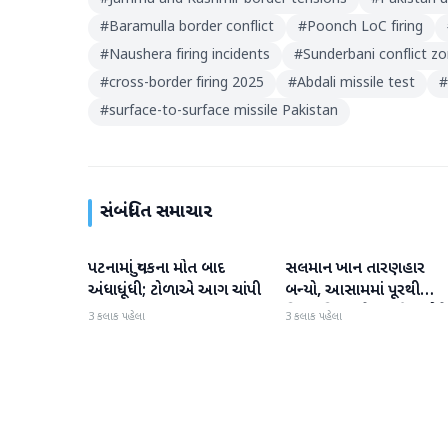
#
Baramulla border conflict
#
Poonch LoC firing
#
Naushera firing incidents
#
Sunderbani conflict z
#
cross-border firing 2025
#
Abdali missile test
#
#
surface-to-surface missile Pakistan
સંબંધિત સમાચાર
પટનામાં યુવકના મોત બાદ
સલમાન ખાન તારણહાર
રાષ્ટ્રીય
રાષ્ટ્રીય
અંધાધૂંધી; ટોળાએ આગ ચાંપી
બન્યો, આસામમાં પૂરથી
વિસ્થાપિત થયેલા પરિવારોને
3 કલાક પહેલા
3 કલાક પહેલા
500 નવા ઘર પૂરા પાડ્યા