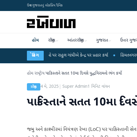
ઉત્તર ગુજરાતનું લોકપ્રિય દૈનિક
હોમ
રાષ્ટ્રીય
આંતરરાષ્ટ્રીય
ગુજરાત
ઉત્તર ગુજ
ીકના આરોપો પર રાહુલ ગાંધીએ કેન્દ્ર પર પ્રહાર કર્યા
બ્રેકિંગ
●
હિંમતનગરમાં રહસ્યમય વાયરસ
હોમ
/
રાષ્ટ્રીય
/
પાકિસ્તાને સતત 10મા દિવસે યુદ્ધવિરામનો ભંગ કર્યો
4 મે, 2025
|
Super Admin
1
મિનિટ વાંચન
રાષ્ટ્રીય
પાકિસ્તાને સતત 10મા દિવસે
જમ્મુ અને કાશ્મીરમાં નિયંત્રણ રેખા (LoC) પર પાકિસ્તાની સેન