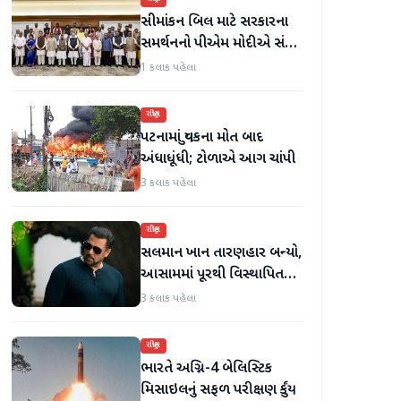
સીમાંકન બિલ માટે સરકારના
સમર્થનનો પીએમ મોદીએ સંકેત
આપ્યો; ઓગસ્ટમાં ખાસ સત્ર
1 કલાક પહેલા
બોલાવી શકાય છે - સૂત્રો
રાષ્ટ્રીય
પટનામાં યુવકના મોત બાદ
અંધાધૂંધી; ટોળાએ આગ ચાંપી
3 કલાક પહેલા
રાષ્ટ્રીય
સલમાન ખાન તારણહાર બન્યો,
આસામમાં પૂરથી વિસ્થાપિત
થયેલા પરિવારોને 500 નવા ઘર
3 કલાક પહેલા
પૂરા પાડ્યા
રાષ્ટ્રીય
ભારતે અગ્નિ-4 બેલિસ્ટિક
મિસાઇલનું સફળ પરીક્ષણ કર્યું