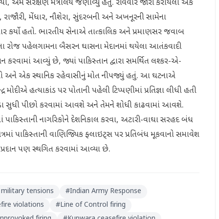
યો, એમ સંરક્ષણ મંત્રાલયે જણાવ્યું હતું. રવિવારે જારી કરાયેલા એક
પૂંછ, રાજૌરી, મેંધાર, નૌશેરા, સુંદરબની અને અખનૂરની સામેના
ાર કર્યો હતો. ભારતીય સેનાએ તાત્કાલિક અને પ્રમાણસર જવાબ
િલના રોજ પહેલગામના બૈસરન ઘાસના મેદાનમાં થયેલા આતંકવાદી
 કરવામાં આવ્યું છે, જ્યાં પાકિસ્તાન દ્વારા સમર્થિત લશ્કર-એ-
ે એક સ્થાનિક રહેવાસીનું મોત નીપજ્યું હતું. આ ઘટનાએ
્દ્ર મોદીએ હત્યાકાંડ પર પોતાની પહેલી ટિપ્પણીમાં પ્રતિજ્ઞા લીધી હતી
ા છેડા સુધી પીછો કરવામાં આવશે અને તેમને શોધી કાઢવામાં આવશે.
ેમાં પાકિસ્તાની નાગરિકોને દેશનિકાલ કરવા, અટારી-વાઘા સરહદ બંધ
ત્રમાં પાકિસ્તાની વાણિજ્યિક ફ્લાઇટ્સ પર પ્રતિબંધ મૂકવાનો સમાવેશ
નપ્રદાન પણ સ્થગિત કરવામાં આવ્યા છે.
 military tensions
#
Indian Army Response
fire violations
#
Line of Control firing
nprovoked firing
#
Kupwara ceasefire violation