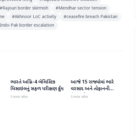
#
Rajouri border skirmish
#
Mendhar sector tension
one
#
Akhnoor LoC activity
#
ceasefire breach Pakistan
Indo-Pak border escalation
ભારતે અગ્નિ-4 બેલિસ્ટિક
આજે 15 રાજ્યોમાં ભારે
રાષ્ટ્રીય
રાષ્ટ્રીય
મિસાઇલનું સફળ પરીક્ષણ કર્યું
વરસાદ અને તોફાનની
ચેતવણી જારી
5 કલાક પહેલા
5 કલાક પહેલા