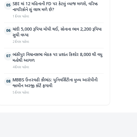
SBI માં 12 મહિનાની FD પર કેટલું વ્યાજ મળશે, વરિષ્ઠ
05
નાગરિકોને શું લાભ મળે છે?
1 દિવસ પહેલા
ચાંદી 5,000 રૂપિયા મોંઘી થઈ, સોનાના ભાવ 2,200 રૂપિયા
06
સુધી વધ્યા
2 દિવસ પહેલા
બાંકીપુર વિધાનસભા બેઠક પર પ્રશાંત કિશોર 8,000 થી વધુ
07
મતોથી આગળ
4 દિવસ પહેલા
MBBS ઉત્તરવહી કૌભાંડ: યુનિવર્સિટીના મુખ્ય આરોપીની
08
જામીન અરજી કોર્ટે ફગાવી
5 દિવસ પહેલા