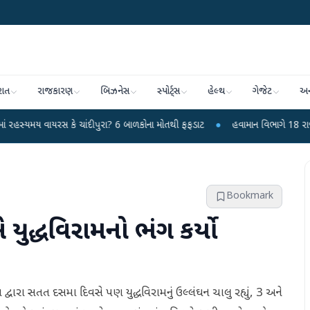
રાત
રાજકારણ
બિઝનેસ
સ્પોર્ટ્સ
હેલ્થ
ગેજેટ
અન
 કે ચાંદીપુરા? 6 બાળકોના મોતથી ફફડાટ
●
હવામાન વિભાગે 18 રાજ્યો માટે ભારે વ
Bookmark
 યુદ્ધવિરામનો ભંગ કર્યો
ા દ્વારા સતત દસમા દિવસે પણ યુદ્ધવિરામનું ઉલ્લંઘન ચાલુ રહ્યું, 3 અને