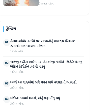
5 કલાક પહેલા
ટ્રેન્ડિંગ
નેનાવા-સાંચોર હાઈવે પર ખાડાઓનું સામ્રાજ્ય બિસ્માર
01
રસ્તાથી વાહનચાલકો પરેશાન
1 દિવસ પહેલા
પાલનપુર-ડીસા હાઇવે પર એસઓજી પોલીસે 19.80 લાખનું
02
મોર્ફિન હિરોઈન ઝડપી પાડ્યું
1 દિવસ પહેલા
આજે આ રાજ્યોમાં ભારે પવન સાથે વરસાદની આગાહી
03
3 દિવસ પહેલા
ચાંદીના ભાવમાં વધારો, સોનું પણ મોંઘુ થયું
04
3 દિવસ પહેલા