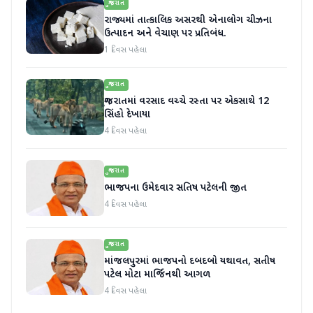
ગુજરાત
રાજ્યમાં તાત્કાલિક અસરથી એનાલોગ ચીઝના
ઉત્પાદન અને વેચાણ પર પ્રતિબંધ.
1 દિવસ પહેલા
ગુજરાત
ગુજરાતમાં વરસાદ વચ્ચે રસ્તા પર એકસાથે 12
સિંહો દેખાયા
4 દિવસ પહેલા
ગુજરાત
ભાજપના ઉમેદવાર સતિષ પટેલની જીત
4 દિવસ પહેલા
ગુજરાત
માંજલપુરમાં ભાજપનો દબદબો યથાવત, સતીષ
પટેલ મોટા માર્જિનથી આગળ
4 દિવસ પહેલા