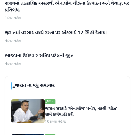
રાજ્યમાં તાત્કાલિક અસરથી એનાલોગ ચીઝના ઉત્પાદન અને વેચાણ પર
ગુજરાત
પ્રતિબંધ.
1 દિવસ પહેલા
ગુજરાતમાં વરસાદ વચ્ચે રસ્તા પર એકસાથે 12 સિંહો દેખાયા
ગુજરાત
4 દિવસ પહેલા
ભાજપના ઉમેદવાર સતિષ પટેલની જીત
ગુજરાત
4 દિવસ પહેલા
ગુજરાત
ના વધુ સમાચાર
ગુજરાત
ગુજરાત સરકારે 'એનાલોગ' પનીર, નકલી 'ચીઝ'
સામે કાર્યવાહી કરી
10 કલાક પહેલા