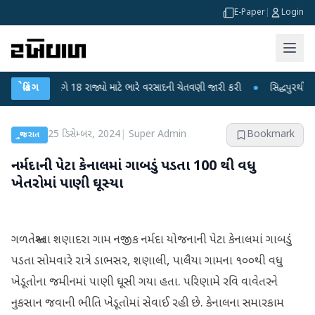
E-Paper
|
Login
ન વિભાગે 18 રાજ્યો માટે ભારે વરસાદની ચેતવણી જારી કરી
બ્રેકિંગ
●
સિદ્ધપુરથી બોમ્બ બના
25 ડિસેમ્બર, 2024
|
Super Admin
Bookmark
ગુજરાત
નર્મદાની પેટા કેનાલમાં ગાબડું પડતા 100 થી વધુ
ખેતરોમાં પાણી ઘૂસ્યા
ગળતેશ્વરના શણાદરા ગામ નજીક નર્મદા યોજનાની પેટા કેનાલમાં ગાબડું
પડતા સોમવારે રાત્રે ડાભસર, શણાલી, પાલૈયા ગામના ૧૦૦થી વધુ
ખેડૂતોના જમીનમાં પાણી ઘૂસી ગયા હતા. પરિણામે રવિ વાવેતરને
નુકસાન જવાની ભીતિ ખેડૂતોમાં સેવાઈ રહી છે. કેનાલના સમારકામ