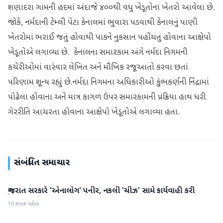
શણાદરા ગામની હદમાં અંદાજે ૪૦૦થી વધુ ખેડૂતોના ખેતરો આવેલા છે.
જોકે, નર્મદાની ટેમ્લી પેટા કેનાલમાં ભુવારા પડવાથી કેનાલનું પાણી
ખેતરોમાં ભરાઈ જતું હોવાથી પાકને નુકસાન પહોંચતું હોવાના આક્ષેપો
ખેડૂતોએ લગાવ્યા છે. કેનાલના સમારકામ અંગે નર્મદા નિગમની
કચેરીઓમાં વારંવાર લેખિત અને મૌખિક રજૂઆતો કરવા છતાં
પરિણામ શૂન્ય રહ્યું છે.નર્મદા નિગમના અધિકારીઓ કુંભકર્ણની નિંદ્રામાં
પોઢેલા હોવાના અને માત્ર કાગળ ઉપર સમારકામની પ્રક્રિયા હાથ ધરી
ગેરરીતિ આચરતા હોવાના આક્ષેપો ખેડૂતોએ લગાવ્યા હતા.
સંબંધિત સમાચાર
ગુજરાત સરકારે 'એનાલોગ' પનીર, નકલી 'ચીઝ' સામે કાર્યવાહી કરી
ગુજરાત
10 કલાક પહેલા