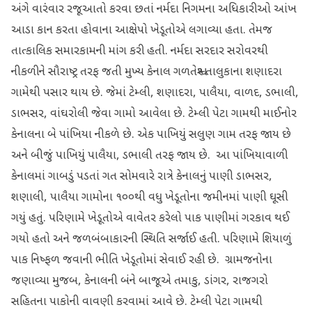
અંગે વારંવાર રજૂઆતો કરવા છતાં નર્મદા નિગમના અધિકારીઓ આંખ
આડા કાન કરતા હોવાના આક્ષેપો ખેડૂતોએ લગાવ્યા હતા. તેમજ
તાત્કાલિક સમારકામની માંગ કરી હતી. નર્મદા સરદાર સરોવરથી
નીકળીને સૌરાષ્ટ્ર તરફ જતી મુખ્ય કેનાલ ગળતેશ્વર તાલુકાના શણાદરા
ગામેથી પસાર થાય છે. જેમાં ટેમ્લી, શણાદરા, પાલૈયા, વાળદ, ડભાલી,
ડાભસર, વાંઘરોલી જેવા ગામો આવેલા છે. ટેમ્લી પેટા ગામથી માઈનોર
કેનાલના બે પાંખિયા નીકળે છે. એક પાખિયું સલુણ ગામ તરફ જાય છે
અને બીજું પાખિયું પાલૈયા, ડભાલી તરફ જાય છે. આ પાંખિયાવાળી
કેનાલમાં ગાબડું પડતાં ગત સોમવારે રાત્રે કેનાલનું પાણી ડાભસર,
શણાલી, પાલૈયા ગામોના ૧૦૦થી વધુ ખેડૂતોના જમીનમાં પાણી ઘૂસી
ગયું હતું. પરિણામે ખેડૂતોએ વાવેતર કરેલો પાક પાણીમાં ગરકાવ થઈ
ગયો હતો અને જળબંબાકારની સ્થિતિ સર્જાઈ હતી. પરિણામે શિયાળું
પાક નિષ્ફળ જવાની ભીતિ ખેડૂતોમાં સેવાઈ રહી છે. ગ્રામજનોના
જણાવ્યા મુજબ, કેનાલની બંને બાજૂએ તમાકુ, ડાંગર, રાજગરો
સહિતના પાકોની વાવણી કરવામાં આવે છે. ટેમ્લી પેટા ગામથી