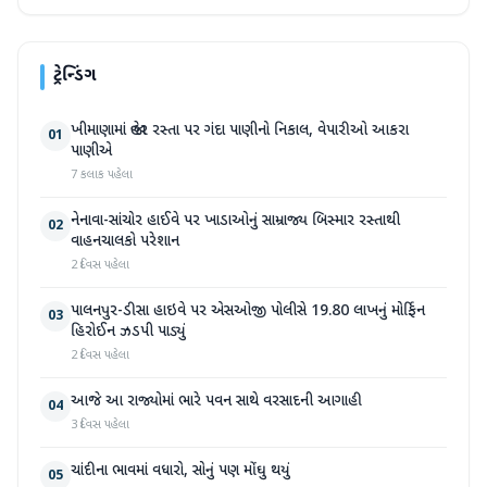
ટ્રેન્ડિંગ
ખીમાણામાં જાહેર રસ્તા પર ગંદા પાણીનો નિકાલ, વેપારીઓ આકરા
01
પાણીએ
7 કલાક પહેલા
નેનાવા-સાંચોર હાઈવે પર ખાડાઓનું સામ્રાજ્ય બિસ્માર રસ્તાથી
02
વાહનચાલકો પરેશાન
2 દિવસ પહેલા
પાલનપુર-ડીસા હાઇવે પર એસઓજી પોલીસે 19.80 લાખનું મોર્ફિન
03
હિરોઈન ઝડપી પાડ્યું
2 દિવસ પહેલા
આજે આ રાજ્યોમાં ભારે પવન સાથે વરસાદની આગાહી
04
3 દિવસ પહેલા
ચાંદીના ભાવમાં વધારો, સોનું પણ મોંઘુ થયું
05