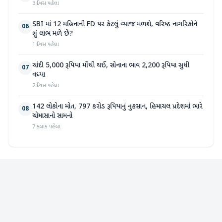
3 દિવસ પહેલા
SBI માં 12 મહિનાની FD પર કેટલું વ્યાજ મળશે, વરિષ્ઠ નાગરિકોને
06
શું લાભ મળે છે?
1 દિવસ પહેલા
ચાંદી 5,000 રૂપિયા મોંઘી થઈ, સોનાના ભાવ 2,200 રૂપિયા સુધી
07
વધ્યા
2 દિવસ પહેલા
142 લોકોના મોત, 797 કરોડ રૂપિયાનું નુકસાન, હિમાચલ પ્રદેશમાં ભારે
08
ચોમાસાનો સામનો
7 કલાક પહેલા