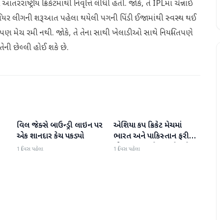
રરાષ્ટ્રીય ક્રિકેટમાંથી નિવૃત્તિ લીધી હતી. જોકે, તે IPLમાં ચેન્નાઈ
રીમિયર લીગની શરૂઆત પહેલા થયેલી પગની પિંડી ઈજામાંથી સ્વસ્થ થઈ
ં એક પણ મેચ રમી નથી. જોકે, તે તેના સાથી ખેલાડીઓ સાથે નિયમિતપણે
તેની છેલ્લી હોઈ શકે છે.
વિલ જેક્સે બાઉન્ડ્રી લાઇન પર
એશિયા કપ ક્રિકેટ મેચમાં
રમતગમત
રમતગમત
એક શાનદાર કેચ પકડ્યો
ભારત અને પાકિસ્તાન ફરી
એકવાર આમને-સામને થશે
1 દિવસ પહેલા
1 દિવસ પહેલા