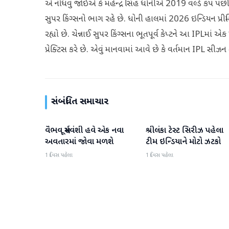
એ નોંધવું જોઈએ કે મહેન્દ્ર સિંહ ધોનીએ 2019 વર્લ્ડ કપ પછી આંત
સુપર કિંગ્સનો ભાગ રહે છે. ધોની હાલમાં 2026 ઇન્ડિયન પ્
રહ્યો છે. ચેન્નાઈ સુપર કિંગ્સના ભૂતપૂર્વ કેપ્ટને આ IPLમા
પ્રેક્ટિસ કરે છે. એવું માનવામાં આવે છે કે વર્તમાન IPL સીઝન 
સંબંધિત સમાચાર
વૈભવ સૂર્યવંશી હવે એક નવા
શ્રીલંકા ટેસ્ટ સિરીઝ પહેલા
રમતગમત
રમતગમત
અવતારમાં જોવા મળશે
ટીમ ઇન્ડિયાને મોટો ઝટકો
1 દિવસ પહેલા
1 દિવસ પહેલા