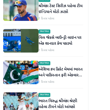
શ્રીલંકા ટેસ્ટ સિરીઝ પહેલા ટીમ
ઇન્ડિયાને મોટો ઝટકો
1 દિવસ પહેલા
રમતગમત
વિલ જેક્સે બાઉન્ડ્રી લાઇન પર
એક શાનદાર કેચ પકડ્યો
1 દિવસ પહેલા
રમતગમત
એશિયા કપ ક્રિકેટ મેચમાં ભારત
અને પાકિસ્તાન ફરી એકવાર
આમને-સામને થશે
1 દિવસ પહેલા
રમતગમત
ભારત વિરુદ્ધ શ્રીલંકા શ્રેણી
પહેલા ટીમને મોટો આંચકો