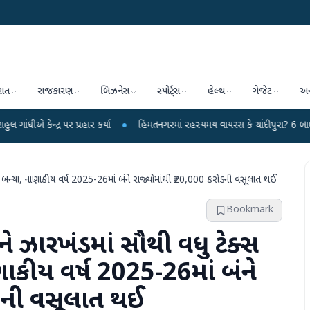
રાત
રાજકારણ
બિઝનેસ
સ્પોર્ટ્સ
હેલ્થ
ગેજેટ
અન
ર પ્રહાર કર્યા
●
હિંમતનગરમાં રહસ્યમય વાયરસ કે ચાંદીપુરા? 6 બાળકોના મોતથી ફફ
્તિ બન્યા, નાણાકીય વર્ષ 2025-26માં બંને રાજ્યોમાંથી ₹20,000 કરોડની વસૂલાત થઈ
Bookmark
અને ઝારખંડમાં સૌથી વધુ ટેક્સ
ણાકીય વર્ષ 2025-26માં બંને
ોડની વસૂલાત થઈ