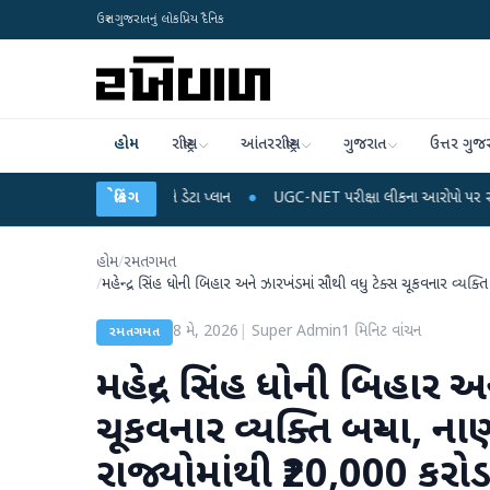
ઉત્તર ગુજરાતનું લોકપ્રિય દૈનિક
હોમ
રાષ્ટ્રીય
આંતરરાષ્ટ્રીય
ગુજરાત
ઉત્તર ગુજ
લ રિચાર્જ અને ડેટા પ્લાન
બ્રેકિંગ
●
UGC-NET પરીક્ષા લીકના આરોપો પર રાહુલ ગાંધીએ કેન્દ્ર પ
હોમ
/
રમતગમત
/
મહેન્દ્ર સિંહ ધોની બિહાર અને ઝારખંડમાં સૌથી વધુ ટેક્સ ચૂકવનાર વ્યક
8 મે, 2026
|
Super Admin
1
મિનિટ વાંચન
રમતગમત
મહેન્દ્ર સિંહ ધોની બિહાર 
ચૂકવનાર વ્યક્તિ બન્યા, ના
રાજ્યોમાંથી ₹20,000 કર