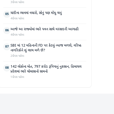
3 દિવસ પહેલા
ચાંદીના ભાવમાં વધારો, સોનું પણ મોંઘુ થયું
05
4 દિવસ પહેલા
આજે આ રાજ્યોમાં ભારે પવન સાથે વરસાદની આગાહી
06
4 દિવસ પહેલા
SBI માં 12 મહિનાની FD પર કેટલું વ્યાજ મળશે, વરિષ્ઠ
07
નાગરિકોને શું લાભ મળે છે?
2 દિવસ પહેલા
142 લોકોના મોત, 797 કરોડ રૂપિયાનું નુકસાન, હિમાચલ
08
પ્રદેશમાં ભારે ચોમાસાનો સામનો
1 દિવસ પહેલા