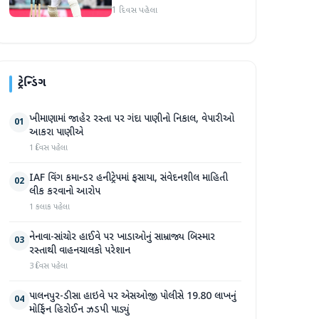
1 દિવસ પહેલા
ટ્રેન્ડિંગ
ખીમાણામાં જાહેર રસ્તા પર ગંદા પાણીનો નિકાલ, વેપારીઓ
01
આકરા પાણીએ
1 દિવસ પહેલા
IAF વિંગ કમાન્ડર હનીટ્રેપમાં ફસાયા, સંવેદનશીલ માહિતી
02
લીક કરવાનો આરોપ
1 કલાક પહેલા
નેનાવા-સાંચોર હાઈવે પર ખાડાઓનું સામ્રાજ્ય બિસ્માર
03
રસ્તાથી વાહનચાલકો પરેશાન
3 દિવસ પહેલા
પાલનપુર-ડીસા હાઇવે પર એસઓજી પોલીસે 19.80 લાખનું
04
મોર્ફિન હિરોઈન ઝડપી પાડ્યું