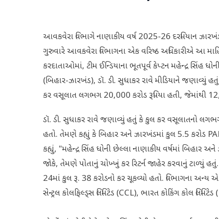
આવકવેરા વિભાગે નાણાકીય વર્ષ 2025-26 દરમિયાન ઝારખંડ અ
ગુરુવારે આવકવેરા વિભાગના એક વરિષ્ઠ અધિકારીએ આ માહિતી
કરદાતાઓમાં, ટીમ ઈન્ડિયાના ભૂતપૂર્વ કેપ્ટન મહેન્દ્ર સિંહ ધો
(બિહાર-ઝારખંડ), ડૉ. ડી. સુધાકર રાવે મીડિયાને જણાવ્યું હ
કર વસૂલાત લગભગ 20,000 કરોડ રૂપિયા હતી, જેમાંથી 12,0
ડૉ. ડી. સુધાકર રાવે જણાવ્યું હતું કે કુલ કર વસૂલાતનો લગભગ
હતો. તેમણે કહ્યું કે બિહાર અને ઝારખંડમાં કુલ 5.5 કરોડ PA
કહ્યું, "મહેન્દ્ર સિંહ ધોની છેલ્લા નાણાકીય વર્ષમાં બિહાર અ
જોકે, તેમણે પોતાનું ચોખ્ખું કર રિટર્ન જાહેર કરવાનું ટાળ્યુ
24માં કુલ રૂ. 38 કરોડનો કર ચૂકવ્યો હતો. વિભાગના અન્ય 
સેન્ટ્રલ કોલફિલ્ડ્સ લિમિટેડ (CCL), ભારત કોકિંગ કોલ લિમિ