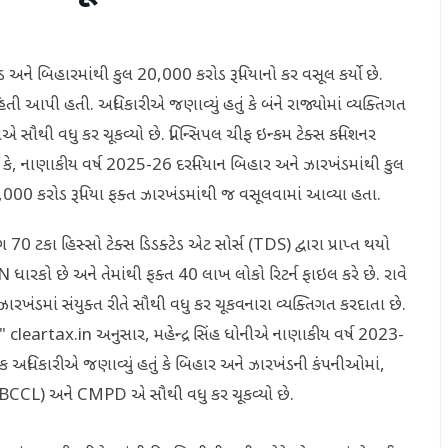
ને બિહારમાંથી કુલ 20,000 કરોડ રૂપિયાનો કર વસૂલ કર્યો છે.
 આપી હતી. અધિકારીએ જણાવ્યું હતું કે બંને રાજ્યોમાં વ્યક્તિગત
નીએ સૌથી વધુ કર ચૂકવ્યો છે. પ્રિન્સિપલ ચીફ ઇન્કમ ટેક્સ કમિશનર
તું કે, નાણાકીય વર્ષ 2025-26 દરમિયાન બિહાર અને ઝારખંડમાંથી કુલ
00 કરોડ રૂપિયા ફક્ત ઝારખંડમાંથી જ વસૂલવામાં આવ્યા હતા.
 70 ટકા હિસ્સો ટેક્સ ડિડક્ટેડ એટ સોર્સ (TDS) દ્વારા પ્રાપ્ત થયો
N ધારકો છે અને તેમાંથી ફક્ત 40 લાખ લોકો રિટર્ન ફાઇલ કરે છે. રાવે
ને ઝારખંડમાં સંયુક્ત રીતે સૌથી વધુ કર ચૂકવનારા વ્યક્તિગત કરદાતા છે.
ં હતું." cleartax.in અનુસાર, મહેન્દ્ર સિંહ ધોનીએ નાણાકીય વર્ષ 2023-
એક અધિકારીએ જણાવ્યું હતું કે બિહાર અને ઝારખંડની કંપનીઓમાં,
ટેડ (BCCL) અને CMPD એ સૌથી વધુ કર ચૂકવ્યો છે.