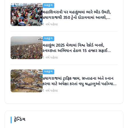
મહાકુંભ
મહાશિવરાત્રી પર મહાકુંભમાં ભારે ભીડ ઉમટી,
પ્રયાગરાજથી 350 ટ્રેનો દોડાવવામાં આવશે,
રેલવેએ કરી ખાસ વ્યવસ્થા
1 વર્ષ પહેલા
મહાકુંભ
મહાકુંભ 2025 મેળામાં વિશ્વ રેકોર્ડ બનશે,
સ્વચ્છતા અભિયાન હેઠળ 15 હજાર સફાઈ
કર્મચારીઓ એકઠા થશે
1 વર્ષ પહેલા
મહાકુંભ
પ્રયાગરાજમાં ટ્રાફિક જામ, સપ્તાહના અંતે સ્નાન
કરવા માટે અપેક્ષા કરતાં વધુ શ્રદ્ધાળુઓ પહોંચ્યા,
આજે મહાકુંભમાં CM યોગી પણ હાજર રહેશે
1 વર્ષ પહેલા
ટ્રેન્ડિંગ