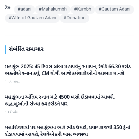
ટેગ્સ:
#
adani
#
Mahakumbh
#
Kumbh
#
Gautam Adani
#
Wife of Gautam Adani
#
Donation
સંબંધિત સમાચાર
મહાકુંભ 2025: 45 દિવસ લાંબા મહાપર્વનું સમાપન, રેકોર્ડ 66.30 કરોડ
મહાકુંભ
ભક્તોએ સ્નાન કર્યું, CM યોગી આજે કર્મચારીઓનો આભાર માનશે
1 વર્ષ પહેલા
મહાકુંભના અંતિમ સ્નાન માટે 4500 બસો દોડાવવામાં આવશે,
મહાકુંભ
શ્રદ્ધાળુઓની સંખ્યા 64 કરોડને પાર
1 વર્ષ પહેલા
મહાશિવરાત્રી પર મહાકુંભમાં ભારે ભીડ ઉમટી, પ્રયાગરાજથી 350 ટ્રેનો
મહાકુંભ
દોડાવવામાં આવશે, રેલવેએ કરી ખાસ વ્યવસ્થા