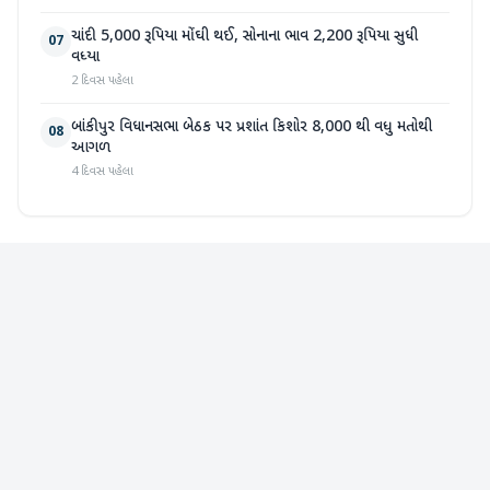
ચાંદી 5,000 રૂપિયા મોંઘી થઈ, સોનાના ભાવ 2,200 રૂપિયા સુધી
07
વધ્યા
2 દિવસ પહેલા
બાંકીપુર વિધાનસભા બેઠક પર પ્રશાંત કિશોર 8,000 થી વધુ મતોથી
08
આગળ
4 દિવસ પહેલા