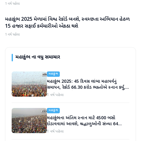
1 વર્ષ પહેલા
મહાકુંભ 2025 મેળામાં વિશ્વ રેકોર્ડ બનશે, સ્વચ્છતા અભિયાન હેઠળ
મહાકુંભ
15 હજાર સફાઈ કર્મચારીઓ એકઠા થશે
1 વર્ષ પહેલા
મહાકુંભ
ના વધુ સમાચાર
મહાકુંભ
મહાકુંભ 2025: 45 દિવસ લાંબા મહાપર્વનું
સમાપન, રેકોર્ડ 66.30 કરોડ ભક્તોએ સ્નાન કર્યું,
CM યોગી આજે કર્મચારીઓનો આભાર માનશે
1 વર્ષ પહેલા
મહાકુંભ
મહાકુંભના અંતિમ સ્નાન માટે 4500 બસો
દોડાવવામાં આવશે, શ્રદ્ધાળુઓની સંખ્યા 64
કરોડને પાર
1 વર્ષ પહેલા