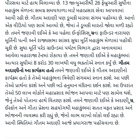
પીરસવા માટે હાથ મિલાવ્યા છે. 13 જાન્યુઆરીથી 26 ફેબ્રુઆરી સુધીના
મહાકુંભ મેળાના સમગ્ર સમયગાળા માટે મહાપ્રસાદ સેવા આપવામાં
આવી રહી છે. ગૌતમ અદાણી પણ ડૂબકી મારવા સંગમ પહોંચ્યા છે. આનો
એક વીડિયો પણ સામે આવ્યો છે, જેમાં તે ડૂબકી મારતો જોવા મળી રહ્યો
છે. તમને જણાવી દઈએ કે આ પહેલા ઈન્ફોસિસ ગ્રુપના ફાઉન્ડર નારાયણ
મૂર્તિની પત્ની અને રાજ્યસભા સાંસદ સુધા મૂર્તિ મહાકુંભ મેળામાં પહોંચી
ચૂકી છે. સુધા મૂર્તિ પરેડ ગ્રાઉન્ડમાં પર્યટન વિભાગ દ્વારા બનાવવામાં
આવેલા મહારાજા ટેન્ટમાં રોકાયા છે. તમને જણાવી દઈએ કે મહાકુંભમાં
અત્યાર સુધીમાં 8 કરોડ 30 લાખથી વધુ ભક્તોએ સ્નાન કર્યું છે.
ગૌતમ
અદાણીનો આ કાર્યક્રમ હતો
તમને જણાવી દઈએ કે ગૌતમ અદાણીનો
કાર્યક્રમ હતો કે તેઓ મહાકુંભના ત્રિવેણી સંગમમાં સ્નાન કરશે. આ પછી
તેઓ પ્રાર્થના કરશે અને પછી બડે હનુમાન મંદિરના દર્શન કરશે. આ ઉપરાંત
તેઓ 50 લાખ લોકોને મહાપ્રસાદ ભોજન આપવા માટે પણ સામેલ થશે,
જેનું તેઓ પોતાના હાથે વિતરણ કરશે. તમને જણાવી દઈએ કે અદાણી ગ્રુપ,
ઈસ્કોન અને ગીતા પ્રેસના સહયોગથી મહાકુંભમાં સતત મફત પ્રસાદ અને
ભોજનની વ્યવસ્થા કરી રહ્યું છે, જેનો લાભ લાખો લોકો લઈ રહ્યા છે.
આવી સ્થિતિમાં ગૌતમ અદાણી આજે પ્રયાગરાજ પહોંચવાના છે.