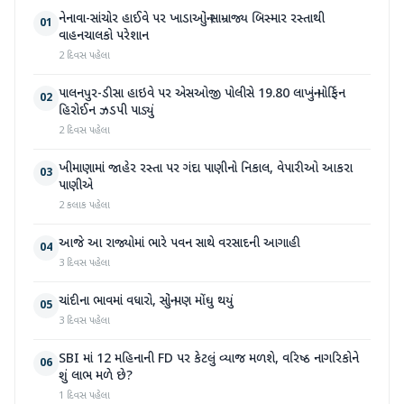
નેનાવા-સાંચોર હાઈવે પર ખાડાઓનું સામ્રાજ્ય બિસ્માર રસ્તાથી
01
વાહનચાલકો પરેશાન
2 દિવસ પહેલા
પાલનપુર-ડીસા હાઇવે પર એસઓજી પોલીસે 19.80 લાખનું મોર્ફિન
02
હિરોઈન ઝડપી પાડ્યું
2 દિવસ પહેલા
ખીમાણામાં જાહેર રસ્તા પર ગંદા પાણીનો નિકાલ, વેપારીઓ આકરા
03
પાણીએ
2 કલાક પહેલા
આજે આ રાજ્યોમાં ભારે પવન સાથે વરસાદની આગાહી
04
3 દિવસ પહેલા
ચાંદીના ભાવમાં વધારો, સોનું પણ મોંઘુ થયું
05
3 દિવસ પહેલા
SBI માં 12 મહિનાની FD પર કેટલું વ્યાજ મળશે, વરિષ્ઠ નાગરિકોને
06
શું લાભ મળે છે?
1 દિવસ પહેલા