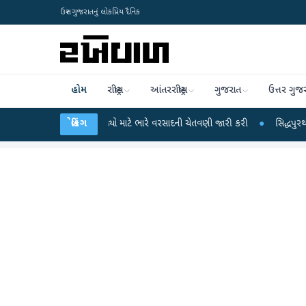
ઉત્તર ગુજરાતનું લોકપ્રિય દૈનિક
હોમ
રાષ્ટ્રીય
આંતરરાષ્ટ્રીય
ગુજરાત
ઉત્તર ગુજ
વિભાગે 18 રાજ્યો માટે ભારે વરસાદની ચેતવણી જારી કરી
બ્રેકિંગ
●
સિદ્ધપુરથી બોમ્બ બનાવવ