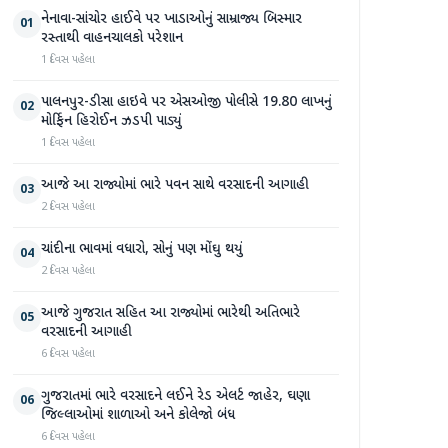
નેનાવા-સાંચોર હાઈવે પર ખાડાઓનું સામ્રાજ્ય બિસ્માર
01
રસ્તાથી વાહનચાલકો પરેશાન
1 દિવસ પહેલા
પાલનપુર-ડીસા હાઇવે પર એસઓજી પોલીસે 19.80 લાખનું
02
મોર્ફિન હિરોઈન ઝડપી પાડ્યું
1 દિવસ પહેલા
આજે આ રાજ્યોમાં ભારે પવન સાથે વરસાદની આગાહી
03
2 દિવસ પહેલા
ચાંદીના ભાવમાં વધારો, સોનું પણ મોંઘુ થયું
04
2 દિવસ પહેલા
આજે ગુજરાત સહિત આ રાજ્યોમાં ભારેથી અતિભારે
05
વરસાદની આગાહી
6 દિવસ પહેલા
ગુજરાતમાં ભારે વરસાદને લઈને રેડ એલર્ટ જાહેર, ઘણા
06
જિલ્લાઓમાં શાળાઓ અને કોલેજો બંધ
6 દિવસ પહેલા