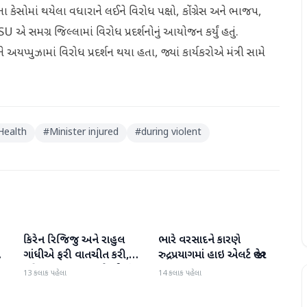
ા કેસોમાં થયેલા વધારાને લઈને વિરોધ પક્ષો, કોંગ્રેસ અને ભાજપ,
SU એ સમગ્ર જિલ્લામાં વિરોધ પ્રદર્શનોનું આયોજન કર્યું હતું.
પ્પુઝામાં વિરોધ પ્રદર્શન થયા હતા, જ્યાં કાર્યકરોએ મંત્રી સામે
Health
#
Minister injured
#
during violent
કિરેન રિજિજુ અને રાહુલ
ભારે વરસાદને કારણે
રાષ્ટ્રીય
રાષ્ટ્રીય
ી
ગાંધીએ ફરી વાતચીત કરી,
રુદ્રપ્રયાગમાં હાઇ એલર્ટ જાહેર
મહિલા અનામત અને સીમાંકન
13 કલાક પહેલા
14 કલાક પહેલા
બિલ પર ચર્ચા કરી