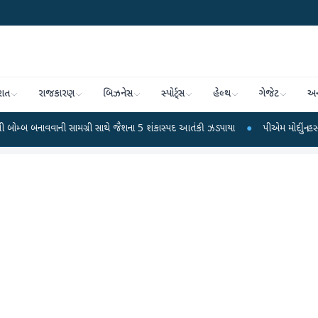
રાત
રાજકારણ
બિઝનેસ
સ્પોર્ટ્સ
હેલ્થ
ગેજેટ
અન
ાની સામગ્રી સાથે જૈશના 5 શંકાસ્પદ આતંકી ઝડપાયા
●
પીએમ મોદીનું હસ્તલિખિત પોસ્ટકા