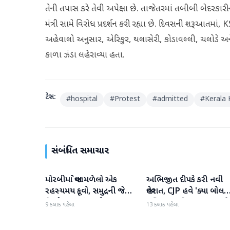
તેની તપાસ કરે તેવી અપેક્ષા છે. તાજેતરમાં તબીબી બેદરકારીન
મંત્રી સામે વિરોધ પ્રદર્શન કરી રહ્યા છે. દિવસની શરૂઆતમાં, K
અહેવાલો અનુસાર, એરિકુર, થલાસેરી, કોડાવલ્લી, ચલોડે અને અય
કાળા ઝંડા લહેરાવ્યા હતા.
ટેગ્સ:
#
hospital
#
Protest
#
admitted
#
Kerala 
સંબંધિત સમાચાર
મોરબીમાં જોવા મળેલો એક
અભિજીત દીપકે કરી નવી
રાષ્ટ્રીય
રાષ્ટ્રીય
રહસ્યમય કૂવો, સમુદ્રની જેમ
જાહેરાત, CJP હવે 'ક્યા બોલત
હિલોળા ખાતું પાણી
પબ્લિક' અભિયાન શરૂ કરશે
9 કલાક પહેલા
13 કલાક પહેલા