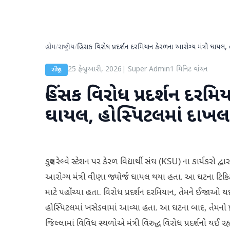
હોમ
/
રાષ્ટ્રીય
/
હિંસક વિરોધ પ્રદર્શન દરમિયાન કેરળના આરોગ્ય મંત્રી ઘાયલ,
25 ફેબ્રુઆરી, 2026
|
Super Admin
1
મિનિટ વાંચન
રાષ્ટ્રીય
હિંસક વિરોધ પ્રદર્શન દરમિ
ઘાયલ, હોસ્પિટલમાં દાખલ
કન્નુર રેલ્વે સ્ટેશન પર કેરળ વિદ્યાર્થી સંઘ (KSU) ના કાર્યકર
આરોગ્ય મંત્રી વીણા જ્યોર્જ ઘાયલ થયા હતા. આ ઘટના ટિકિટ ક
માટે પહોંચ્યા હતા. વિરોધ પ્રદર્શન દરમિયાન, તેમને ઈજાઓ થઈ હ
હોસ્પિટલમાં ખસેડવામાં આવ્યા હતા. આ ઘટના બાદ, તેમનો પ્ર
જિલ્લામાં વિવિધ સ્થળોએ મંત્રી વિરુદ્ધ વિરોધ પ્રદર્શનો થઈ