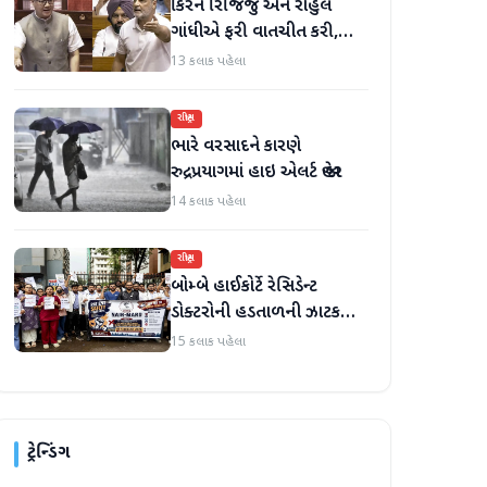
કિરેન રિજિજુ અને રાહુલ
ગાંધીએ ફરી વાતચીત કરી,
મહિલા અનામત અને સીમાંકન
13 કલાક પહેલા
બિલ પર ચર્ચા કરી
રાષ્ટ્રીય
ભારે વરસાદને કારણે
રુદ્રપ્રયાગમાં હાઇ એલર્ટ જાહેર
14 કલાક પહેલા
રાષ્ટ્રીય
બોમ્બે હાઈકોર્ટે રેસિડેન્ટ
ડોક્ટરોની હડતાળની ઝાટકણી
કાઢી, 'જો કામ ન હોય તો પગાર
15 કલાક પહેલા
બંધ કરો'
ટ્રેન્ડિંગ