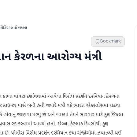
 હોસ્પિટલમાં દાખલ
Bookmark
યાન કેરળના આરોગ્ય મંત્રી
ો દ્વારા કાળા વાવટા દર્શાવવામાં આવેલા વિરોધ પ્રદર્શન દરમિયાન કેરળના
ાઉન્ટર પાસે બની હતી જ્યારે મંત્રી વંદે ભારત એક્સપ્રેસમાં ચઢવા
ોવાનું જાણવા મળ્યું છે અને બાદમાં તેમને સારવાર માટે કન્નુર જિલ્લા
વાસ રદ કરવામાં આવ્યો હતો. છેલ્લા કેટલાક દિવસોથી કન્નુર
 રહ્યા છે. પોલીસ વિરોધ પ્રદર્શન દરમિયાન કયા સંજોગોમાં ઝપાઝપી થઈ