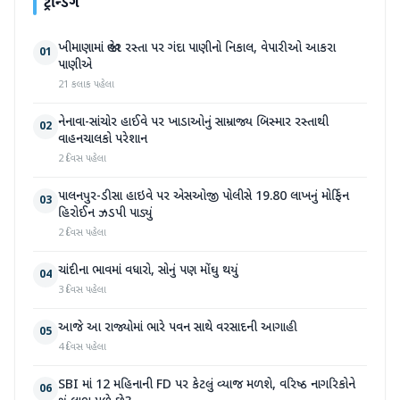
ટ્રેન્ડિંગ
ખીમાણામાં જાહેર રસ્તા પર ગંદા પાણીનો નિકાલ, વેપારીઓ આકરા
01
પાણીએ
21 કલાક પહેલા
નેનાવા-સાંચોર હાઈવે પર ખાડાઓનું સામ્રાજ્ય બિસ્માર રસ્તાથી
02
વાહનચાલકો પરેશાન
2 દિવસ પહેલા
પાલનપુર-ડીસા હાઇવે પર એસઓજી પોલીસે 19.80 લાખનું મોર્ફિન
03
હિરોઈન ઝડપી પાડ્યું
2 દિવસ પહેલા
ચાંદીના ભાવમાં વધારો, સોનું પણ મોંઘુ થયું
04
3 દિવસ પહેલા
આજે આ રાજ્યોમાં ભારે પવન સાથે વરસાદની આગાહી
05
4 દિવસ પહેલા
SBI માં 12 મહિનાની FD પર કેટલું વ્યાજ મળશે, વરિષ્ઠ નાગરિકોને
06