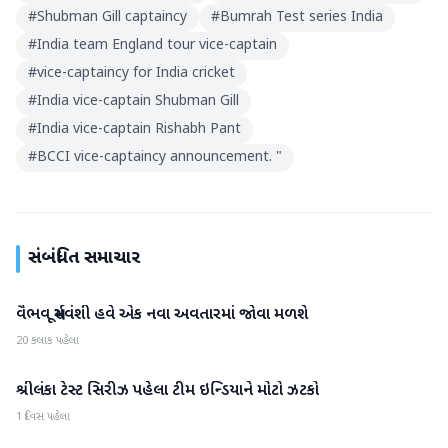
#
Shubman Gill captaincy
#
Bumrah Test series India
#
India team England tour vice-captain
#
vice-captaincy for India cricket
#
India vice-captain Shubman Gill
#
India vice-captain Rishabh Pant
#
BCCI vice-captaincy announcement. "
સંબંધિત સમાચાર
વૈભવ સૂર્યવંશી હવે એક નવા અવતારમાં જોવા મળશે
રમતગમત
20 કલાક પહેલા
શ્રીલંકા ટેસ્ટ સિરીઝ પહેલા ટીમ ઇન્ડિયાને મોટો ઝટકો
રમતગમત
1 દિવસ પહેલા