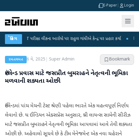
E-Paper
|
Login
-NET પરીક્ષા લીકના આરોપો પર રાહુલ ગાંધીએ કેન્દ્ર પર પ્રહાર કર્યા
બ્રેકિંગ
●
હિંમતનગરમાં 
6 મે, 2025
|
Super Admin
Bookmark
રમતગમત
ઇંગ્લેન્ડ પ્રવાસ માટે જસપ્રીત બુમરાહને નેતૃત્વની ભૂમિકા
મળવાની શક્યતા ઓછી
ઈંગ્લેન્ડમાં પાંચ મેચની ટેસ્ટ શ્રેણી પહેલા ભારતે એક મહત્વપૂર્ણ નિર્ણય
લેવાનો છે. ધ ઈન્ડિયન એક્સપ્રેસ અનુસાર, થ્રી લાયન્સ સામેની સીરીઝ
માટે જસપ્રીત બુમરાહને નેતૃત્વની ભૂમિકા આપવામાં આવે તેવી શક્યતા
ઓછી છે. અહેવાલો સૂચવે છે કે ટીમ મેનેજમેન્ટ એક નવા ચહેરાને