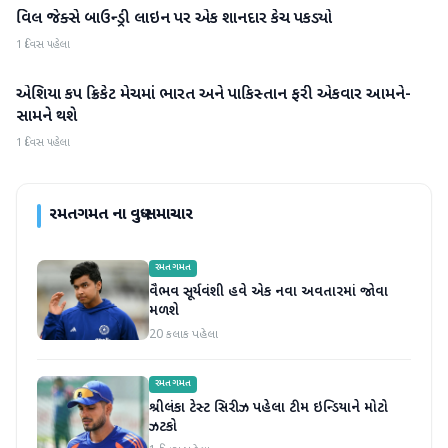
વિલ જેક્સે બાઉન્ડ્રી લાઇન પર એક શાનદાર કેચ પકડ્યો
રમતગમત
1 દિવસ પહેલા
એશિયા કપ ક્રિકેટ મેચમાં ભારત અને પાકિસ્તાન ફરી એકવાર આમને-
રમતગમત
સામને થશે
1 દિવસ પહેલા
રમતગમત
ના વધુ સમાચાર
રમતગમત
વૈભવ સૂર્યવંશી હવે એક નવા અવતારમાં જોવા
મળશે
20 કલાક પહેલા
રમતગમત
શ્રીલંકા ટેસ્ટ સિરીઝ પહેલા ટીમ ઇન્ડિયાને મોટો
ઝટકો