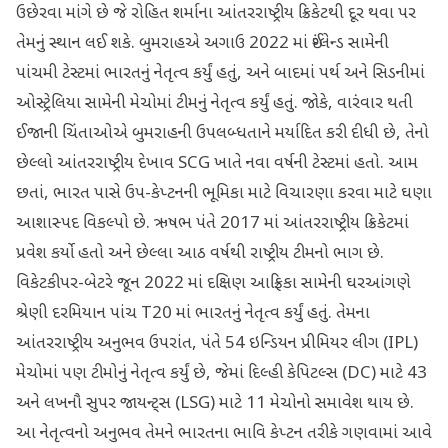
ઉછેરવા માંગે છે જે રોહિત શર્માના આંતરરાષ્ટ્રીય ક્રિકેટથી દૂર થવા પર
તેમનું સ્થાન લઈ શકે. બુમરાહએ અગાઉ 2022 માં ઈંગ્લેન્ડ સામેની
પાંચમી ટેસ્ટમાં ભારતનું નેતૃત્વ કર્યું હતું, અને બાદમાં પર્થ અને સિડનીમાં
ઓસ્ટ્રેલિયા સામેની મેચોમાં ટીમનું નેતૃત્વ કર્યું હતું. જોકે, વારંવાર થતી
ઈજાની ચિંતાઓએ બુમરાહની ઉપલબ્ધતાને મર્યાદિત કરી દીધી છે, તેનો
છેલ્લો આંતરરાષ્ટ્રીય દેખાવ SCG ખાતે નવા વર્ષની ટેસ્ટમાં હતો. આમ
છતાં, ભારત પાસે ઉપ-કેપ્ટનની ભૂમિકા માટે વિચારણા કરવા માટે ઘણા
આશાસ્પદ વિકલ્પો છે. ઋષભ પંતે 2017 માં આંતરરાષ્ટ્રીય ક્રિકેટમાં
પ્રવેશ કર્યો હતો અને છેલ્લા આઠ વર્ષથી રાષ્ટ્રીય ટીમનો ભાગ છે.
વિકેટકીપર-બેટરે જૂન 2022 માં દક્ષિણ આફ્રિકા સામેની ઘરઆંગણે
શ્રેણી દરમિયાન પાંચ T20 માં ભારતનું નેતૃત્વ કર્યું હતું. તેમના
આંતરરાષ્ટ્રીય અનુભવ ઉપરાંત, પંતે 54 ઇન્ડિયન પ્રીમિયર લીગ (IPL)
મેચોમાં પણ ટીમોનું નેતૃત્વ કર્યું છે, જેમાં દિલ્હી કેપિટલ્સ (DC) માટે 43
અને લખનૌ સુપર જાયન્ટ્સ (LSG) માટે 11 મેચોનો સમાવેશ થાય છે.
આ નેતૃત્વનો અનુભવ તેમને ભારતના ભાવિ કેપ્ટન તરીકે ગણવામાં આવે