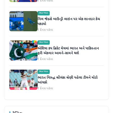
1 દિવસ પહેલા
રમતગમત
વિલ જેક્સે બાઉન્ડ્રી લાઇન પર એક શાનદાર કેચ
પકડ્યો
1 દિવસ પહેલા
રમતગમત
એશિયા કપ ક્રિકેટ મેચમાં ભારત અને પાકિસ્તાન
ફરી એકવાર આમને-સામને થશે
1 દિવસ પહેલા
રમતગમત
ભારત વિરુદ્ધ શ્રીલંકા શ્રેણી પહેલા ટીમને મોટો
આંચકો
1 દિવસ પહેલા