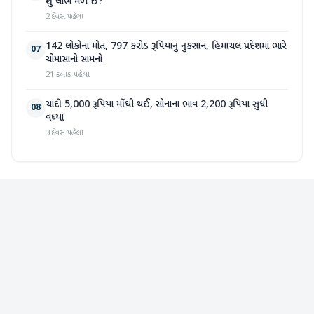
શું લાભ મળે છે?
2 દિવસ પહેલા
142 લોકોના મોત, 797 કરોડ રૂપિયાનું નુકસાન, હિમાચલ પ્રદેશમાં ભારે
07
ચોમાસાનો સામનો
21 કલાક પહેલા
ચાંદી 5,000 રૂપિયા મોંઘી થઈ, સોનાના ભાવ 2,200 રૂપિયા સુધી
08
વધ્યા
3 દિવસ પહેલા