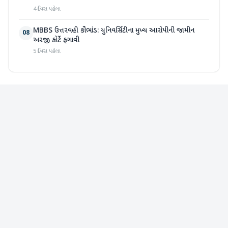
4 દિવસ પહેલા
MBBS ઉત્તરવહી કૌભાંડ: યુનિવર્સિટીના મુખ્ય આરોપીની જામીન
08
અરજી કોર્ટે ફગાવી
5 દિવસ પહેલા