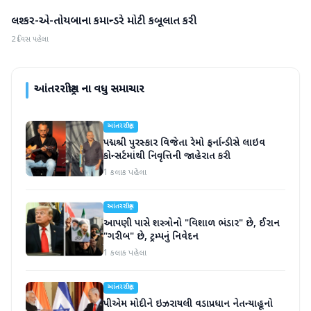
લશ્કર-એ-તોયબાના કમાન્ડરે મોટી કબૂલાત કરી
આંતરરાષ્ટ્રીય
2 દિવસ પહેલા
આંતરરાષ્ટ્રીય
ના વધુ સમાચાર
આંતરરાષ્ટ્રીય
પદ્મશ્રી પુરસ્કાર વિજેતા રેમો ફર્નાન્ડીસે લાઇવ
કોન્સર્ટમાંથી નિવૃત્તિની જાહેરાત કરી
1 કલાક પહેલા
આંતરરાષ્ટ્રીય
આપણી પાસે શસ્ત્રોનો "વિશાળ ભંડાર" છે, ઈરાન
"ગરીબ" છે, ટ્રમ્પનું નિવેદન
1 કલાક પહેલા
આંતરરાષ્ટ્રીય
પીએમ મોદીને ઇઝરાયલી વડાપ્રધાન નેતન્યાહૂનો