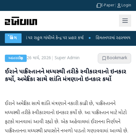
E-Paper
|
Login
પો પર રાહુલ ગાંધીએ કેન્દ્ર પર પ્રહાર કર્યા
બ્રેકિંગ
●
હિંમતનગરમાં રહસ્યમય વાયરસ કે ચાં
26 માર્ચ, 2026
|
Super Admin
Bookmark
આંતરરાષ્ટ્રીય
ઈરાને પાકિસ્તાનને મધ્યસ્થી તરીકે સ્વીકારવાનો ઇનકાર
કર્યો, અમેરિકા સાથે શાંતિ મંત્રણાનો ઇનકાર કર્યો
ઈરાને અમેરિકા સાથે શાંતિ મંત્રણાને નકારી કાઢી છે, પાકિસ્તાનને
મધ્યસ્થી તરીકે સ્વીકારવાનો ઇનકાર કર્યો છે. આ પાકિસ્તાન માટે મોટો
ફટકો માનવામાં આવી રહ્યો છે. એક અહેવાલમાં ઈરાનના નિર્ણયને
પાકિસ્તાનના મધ્યસ્થી પ્રયાસોને નબળો પાડતો ગણાવવામાં આવ્યો છે.