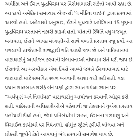
અમેરિકા અને ઈરાન યુદ્ધવિરામ પર વિરોધાભાસી સંકેતો આપી રહ્યા છે.
આ દાવો અમેરિકન સમાચાર એજન્સી 'ધ મીડિયા લાઇન' દ્વારા કરવામાં
આવ્યો હતો. અહેવાલો અનુસાર, ઈરાને બુધવારે અમેરિકાના 15 મુદ્દાના
યુદ્ધવિરામ પ્રસ્તાવને નકારી કાઢ્યો હતો. પોતાની સ્થિતિ વધુ મજબૂત
બનાવતા, ઈરાને વ્યાપક માંગણીઓ સાથે વળતો પ્રસ્તાવ રજૂ કર્યો. આ
પગલાથી તાજેતરની રાજદ્વારી ગતિ અટકી જાય છે અને પાકિસ્તાનમાં
વાટાઘાટોનું આયોજન કરવાની સંભાવનાઓ નોંધપાત્ર રીતે ઘટી જાય છે.
ઈરાનનો આ અસ્વીકાર એવા દિવસે આવ્યો જ્યારે ઈસ્લામાબાદ માટે
વાટાઘાટો માટે સંભવિત સ્થળ બનવાની આશા વધી રહી હતી. વડા
પ્રધાન શાહબાઝ શરીફે બંને પક્ષો દ્વારા સંમત થયેલા સ્થાન પર
"અર્થપૂર્ણ અને નિર્ણાયક" વાટાઘાટોનું આયોજન કરવાની ઓફર કરી
હતી. પાકિસ્તાની અધિકારીઓએ પહેલાથી જ તેહરાનને યુએસ પ્રસ્તાવ
પહોંચાડી દીધો હતો, જેમાં પ્રતિબંધોમાં રાહત, ઈરાનના પરમાણુ અને
મિસાઈલ કાર્યક્રમો પર નિયંત્રણો, હોર્મુઝ સ્ટ્રેટને ફરીથી ખોલવા અને
પ્રોક્સી જૂથોને ટેકો આપવાનું બંધ કરવાનો સમાવેશ થાય છે.