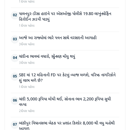
1 દિવસ પહેલા
પાલનપુર-ડીસા હાઇવે પર એસઓજી પોલીસે 19.80 લાખનું મોર્ફિન
02
હિરોઈન ઝડપી પાડ્યું
1 દિવસ પહેલા
આજે આ રાજ્યોમાં ભારે પવન સાથે વરસાદની આગાહી
03
3 દિવસ પહેલા
ચાંદીના ભાવમાં વધારો, સોનું પણ મોંઘુ થયું
04
3 દિવસ પહેલા
SBI માં 12 મહિનાની FD પર કેટલું વ્યાજ મળશે, વરિષ્ઠ નાગરિકોને
05
શું લાભ મળે છે?
1 દિવસ પહેલા
ચાંદી 5,000 રૂપિયા મોંઘી થઈ, સોનાના ભાવ 2,200 રૂપિયા સુધી
06
વધ્યા
2 દિવસ પહેલા
બાંકીપુર વિધાનસભા બેઠક પર પ્રશાંત કિશોર 8,000 થી વધુ મતોથી
07
આગળ