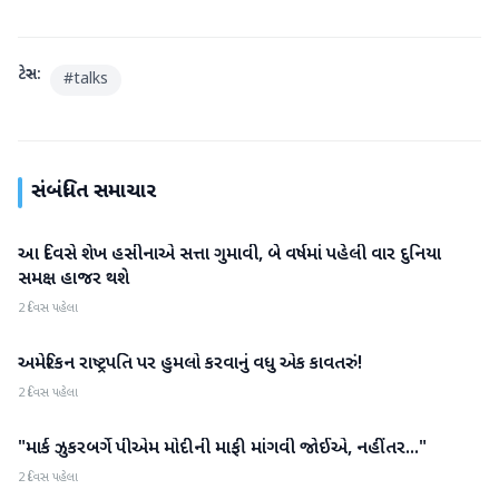
ટેગ્સ:
#
talks
સંબંધિત સમાચાર
આ દિવસે શેખ હસીનાએ સત્તા ગુમાવી, બે વર્ષમાં પહેલી વાર દુનિયા
આંતરરાષ્ટ્રીય
સમક્ષ હાજર થશે
2 દિવસ પહેલા
અમેરિકન રાષ્ટ્રપતિ પર હુમલો કરવાનું વધુ એક કાવતરું!
આંતરરાષ્ટ્રીય
2 દિવસ પહેલા
"માર્ક ઝુકરબર્ગે પીએમ મોદીની માફી માંગવી જોઈએ, નહીંતર..."
આંતરરાષ્ટ્રીય
2 દિવસ પહેલા