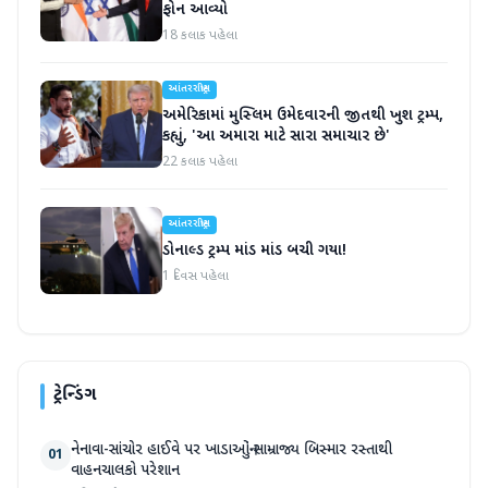
ફોન આવ્યો
18 કલાક પહેલા
આંતરરાષ્ટ્રીય
અમેરિકામાં મુસ્લિમ ઉમેદવારની જીતથી ખુશ ટ્રમ્પ,
કહ્યું, 'આ અમારા માટે સારા સમાચાર છે'
22 કલાક પહેલા
આંતરરાષ્ટ્રીય
ડોનાલ્ડ ટ્રમ્પ માંડ માંડ બચી ગયા!
1 દિવસ પહેલા
ટ્રેન્ડિંગ
નેનાવા-સાંચોર હાઈવે પર ખાડાઓનું સામ્રાજ્ય બિસ્માર રસ્તાથી
01
વાહનચાલકો પરેશાન