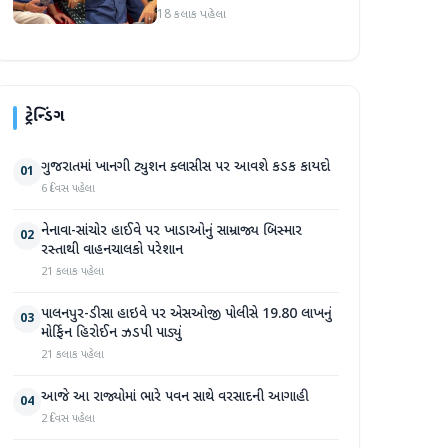
જોવા મળ્યા તેજ પ્રતાપ યાદવ
18 કલાક પહેલા
ટ્રેન્ડિંગ
ગુજરાતમાં ખાનગી ટ્યુશન ક્લાસીસ પર આવશે કડક કાયદો
01
6 દિવસ પહેલા
નેનાવા-સાંચોર હાઈવે પર ખાડાઓનું સામ્રાજ્ય બિસ્માર
02
રસ્તાથી વાહનચાલકો પરેશાન
21 કલાક પહેલા
પાલનપુર-ડીસા હાઇવે પર એસઓજી પોલીસે 19.80 લાખનું
03
મોર્ફિન હિરોઈન ઝડપી પાડ્યું
21 કલાક પહેલા
આજે આ રાજ્યોમાં ભારે પવન સાથે વરસાદની આગાહી
04
2 દિવસ પહેલા