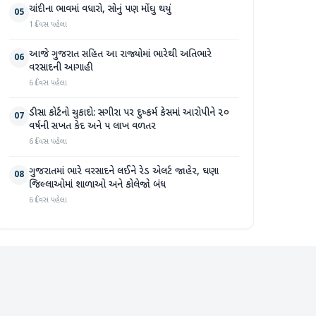
ચાંદીના ભાવમાં વધારો, સોનું પણ મોંઘુ થયું
05
1 દિવસ પહેલા
આજે ગુજરાત સહિત આ રાજ્યોમાં ભારેથી અતિભારે
06
વરસાદની આગાહી
6 દિવસ પહેલા
ડીસા કોર્ટનો ચુકાદો: સગીરા પર દુષ્કર્મ કેસમાં આરોપીને ૨૦
07
વર્ષની સખત કેદ અને ૫ લાખ વળતર
6 દિવસ પહેલા
ગુજરાતમાં ભારે વરસાદને લઈને રેડ એલર્ટ જાહેર, ઘણા
08
જિલ્લાઓમાં શાળાઓ અને કોલેજો બંધ
6 દિવસ પહેલા