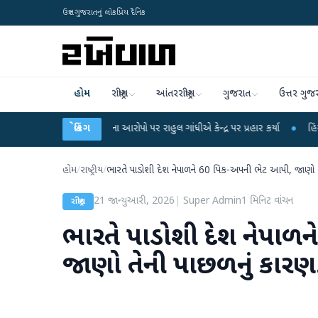
ઉત્તર ગુજરાતનું લોકપ્રિય દૈનિક
હોમ
રાષ્ટ્રીય
આંતરરાષ્ટ્રીય
ગુજરાત
ઉત્તર ગુજ
ીક્ષા લીકના આરોપો પર રાહુલ ગાંધીએ કેન્દ્ર પર પ્રહાર કર્યા
બ્રેકિંગ
●
હિંમતનગરમાં રહસ્યમ
હોમ
/
રાષ્ટ્રીય
/
ભારતે પાડોશી દેશ નેપાળને 60 પિક-અપની ભેટ આપી, જાણો તે
21 જાન્યુઆરી, 2026
|
Super Admin
1
મિનિટ વાંચન
રાષ્ટ્રીય
ભારતે પાડોશી દેશ નેપાળ
જાણો તેની પાછળનું કારણ.