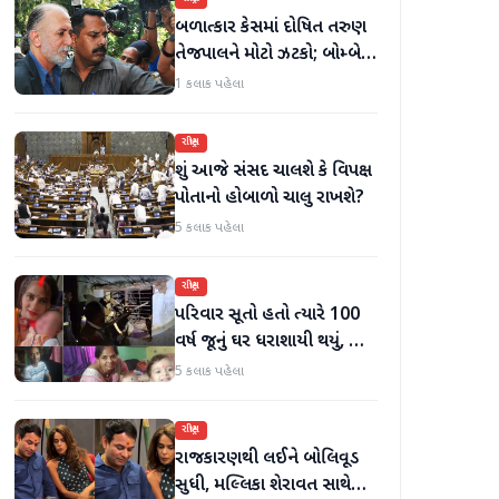
બળાત્કાર કેસમાં દોષિત તરુણ
તેજપાલને મોટો ઝટકો; બોમ્બે
હાઈકોર્ટે ટ્રાયલ કોર્ટના ચુકાદાને
1 કલાક પહેલા
ઉલટાવી દીધો
રાષ્ટ્રીય
શું આજે સંસદ ચાલશે કે વિપક્ષ
પોતાનો હોબાળો ચાલુ રાખશે?
5 કલાક પહેલા
રાષ્ટ્રીય
પરિવાર સૂતો હતો ત્યારે 100
વર્ષ જૂનું ઘર ધરાશાયી થયું, છ
લોકોના મોત
5 કલાક પહેલા
રાષ્ટ્રીય
રાજકારણથી લઈને બોલિવૂડ
સુધી, મલ્લિકા શેરાવત સાથે