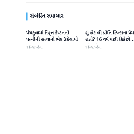
સંબંધિત સમાચાર
પંચકુલામાં નિવૃત્ત કેપ્ટનની
શું બ્રેટ લી પ્રીતિ ઝિન્ટાના પ્રેમ
રાષ્ટ્રીય
રાષ્ટ્રીય
પત્નીની હત્યાનો ભેદ ઉકેલાયો
હતો? 16 વર્ષ પછી ક્રિકેટરે
મૌન તોડ્યું
1 દિવસ પહેલા
1 દિવસ પહેલા