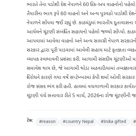
ભારતે તેના પડોશી દેશ નેપાળને 60 પિક-અપ વાહનોનો પહેલો જ
તૈયારીના ભાગ રૂપે 60 વાહનો અને અન્ય પુરવઠો પાડોશી દેશન
નેપાળને સોંપવા જઈ રહ્યું છે. કાઠમંડુમાં ભારતીય દૂતાવાસના ચ
આર્યલને ચૂંટણી સંબંધિત સહાયનો પહેલો જથ્થો સોંપ્યો. કાઠમંડ
આપવામાં આવેલા વાહનો અને અન્ય સામગ્રી નેપાળ સરકારની
સરકાર દ્વારા પૂરી પાડવામાં આવેલી સહાય માટે કૃતજ્ઞતા વ્
વ્યાપક સ્વભાવની પ્રશંસા કરી. આગામી સંસદીય ચૂંટણીઓ
સમાવેશ થાય છે, જે આગામી થોડા અઠવાડિયામાં તબક્કાવાર
વિરોધને કારણે ગયા વર્ષે સપ્ટેમ્બરમાં કેપી શર્મા ઓલી સરકાર
રોજ સંસદ ભંગ કરી હતી. હાલમાં વચગાળાની સરકાર કાર્યરત છે, 
ચૂંટણી પંચે સત્તાવાર રીતે 5 માર્ચ, 2026ના રોજ ચૂંટણીની જ
ટેગ્સ:
#
reason
#
country Nepal
#
India gifted
#