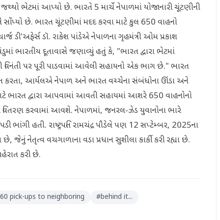
થ્થો ભેટમાં આપ્યો છે. ભારતે 5 માર્ચે નેપાળમાં યોજાનારી ચૂંટણીની
ે સોંપ્યો છે. ભારત ચૂંટણીમાં મદદ કરવા માટે કુલ 650 વાહનો
ાર્જ ડી'અફેર્સ ડૉ. રાકેશ પાંડેએ નેપાળના ગૃહમંત્રી ઓમ પ્રકાશ
ુમાં ભારતીય દૂતાવાસે જણાવ્યું હતું કે, "ભારત દ્વારા ભેટમાં
 વિનંતી પર પૂરી પાડવામાં આવેલી સહાયનો એક ભાગ છે." ભારત
યક્ત કરતા, આર્યલએ નેપાળ અને ભારત વચ્ચેના સંબંધોના ઊંડા અને
 માટે ભારત દ્વારા આપવામાં આવતી સહાયમાં આશરે 650 વાહનોનો
 વિતરણ કરવામાં આવશે. નેપાળમાં, જનરલ-ઝેડ યુવાનોના ભારે
 પડી ભાંગી હતી. રાષ્ટ્રપતિ રામચંદ્ર પૌડેલે પણ 12 સપ્ટેમ્બર, 2025ના
જેનું નેતૃત્વ વચગાળાના વડા પ્રધાન સુશીલા કાર્કી કરી રહ્યા છે.
ાહેરાત કરી છે.
60 pick-ups to neighboring
#
behind it...