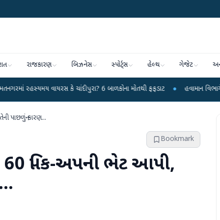
રાત
રાજકારણ
બિઝનેસ
સ્પોર્ટ્સ
હેલ્થ
ગેજેટ
અન
ય વાયરસ કે ચાંદીપુરા? 6 બાળકોના મોતથી ફફડાટ
●
હવામાન વિભાગે 18 રાજ્યો માટે
ની પાછળનું કારણ...
Bookmark
ને 60 પિક-અપની ભેટ આપી,
..