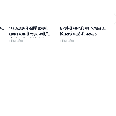
માં
"આસારામને હોસ્પિટલમાં
6 વર્ષની બાળકી પર બળાત્કાર,
રાષ્ટ્રીય
રાષ્ટ્રીય
દાખલ થવાની જરૂર નથી,"
પિતરાઈ ભાઈની ધરપકડ
એમ્સે સુપ્રીમ કોર્ટને વિવિધ
1 દિવસ પહેલા
1 દિવસ પહેલા
બીમારીઓની યાદી આપતા
અહેવાલ આપ્યો