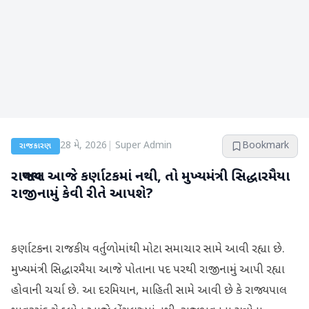
28 મે, 2026
|
Super Admin
Bookmark
રાજકારણ
રાજ્યપાલ આજે કર્ણાટકમાં નથી, તો મુખ્યમંત્રી સિદ્ધારમૈયા
રાજીનામું કેવી રીતે આપશે?
કર્ણાટકના રાજકીય વર્તુળોમાંથી મોટા સમાચાર સામે આવી રહ્યા છે.
મુખ્યમંત્રી સિદ્ધારમૈયા આજે પોતાના પદ પરથી રાજીનામું આપી રહ્યા
હોવાની ચર્ચા છે. આ દરમિયાન, માહિતી સામે આવી છે કે રાજ્યપાલ