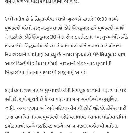
સંમતિ મેળવ્યા પછી સ્વીકારવામાં આવે છે.
ઉલ્લેખનીય છે કે સિદ્ધારમૈયા આજે, ગુરુવારે સવારે 10:30 વાગ્યે
મુખ્યમંત્રી પદેથી રાજીનામું આપશે. ડીકે શિવકુમાર હવે મુખ્યમંત્રી બનશે
તે નક્કી છે. ડીકે શિવકુમાર 30 મેના રોજ કર્ણાટકના નવા મુખ્યમંત્રી તરીકે
શપથ લેશે. સિદ્ધારમૈયાએ આજે બધા મંત્રીઓને નાસ્તા માટે પોતાના
નિવાસસ્થાને આમંત્રણ આપ્યું છે. નાયબ મુખ્યમંત્રી ડીકે શિવકુમાર પણ
આજે દિલ્હીથી સીધા પહોંચશે. નાસ્તાની બેઠક બાદ મુખ્યમંત્રી
સિદ્ધારમૈયા પોતાના પદ પરથી રાજીનામું આપશે.
કર્ણાટકમાં ત્રણ નાયબ મુખ્યમંત્રીઓની નિમણૂક કરવાની પણ ચર્ચા થઈ
રહી છે. સૂત્રો સૂચવે છે કે આ ત્રણ નાયબ મુખ્યમંત્રીઓ અનુસૂચિત
જાતિ, અન્ય પછાત વર્ગ અને મહિલાઓમાંથી હોઈ શકે છે. કોંગ્રેસ પાર્ટી
દ્વારા સંભવિત નાયબ મુખ્યમંત્રી તરીકે માનવામાં આવતા લોકોમાં દલિત
ક્વોટામાંથી પરમેશ્વર/પ્રિયંક ખડગે, અન્ય પછાત વર્ગમાંથી યતીન્દ્ર,