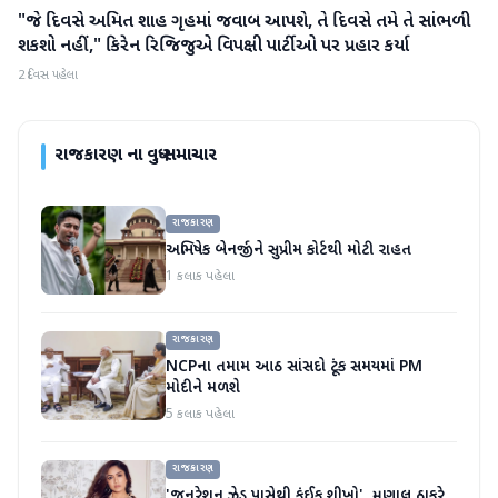
"જે દિવસે અમિત શાહ ગૃહમાં જવાબ આપશે, તે દિવસે તમે તે સાંભળી
રાજકારણ
શકશો નહીં," કિરેન રિજિજુએ વિપક્ષી પાર્ટીઓ પર પ્રહાર કર્યા
2 દિવસ પહેલા
રાજકારણ
ના વધુ સમાચાર
રાજકારણ
અભિષેક બેનર્જીને સુપ્રીમ કોર્ટથી મોટી રાહત
1 કલાક પહેલા
રાજકારણ
NCPના તમામ આઠ સાંસદો ટૂંક સમયમાં PM
મોદીને મળશે
5 કલાક પહેલા
રાજકારણ
'જનરેશન ઝેડ પાસેથી કંઈક શીખો', મૃણાલ ઠાકુરે