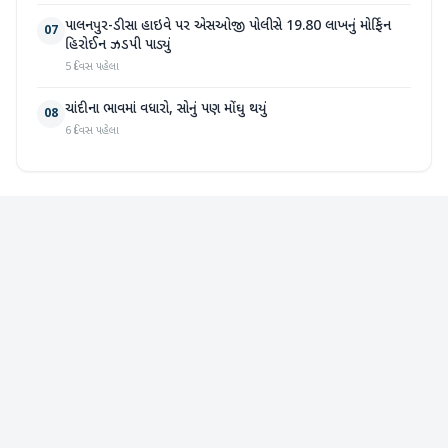
પાલનપુર-ડીસા હાઇવે પર એસઓજી પોલીસે 19.80 લાખનું મોર્ફિન
07
હિરોઈન ઝડપી પાડ્યું
5 દિવસ પહેલા
ચાંદીના ભાવમાં વધારો, સોનું પણ મોંઘુ થયું
08
6 દિવસ પહેલા