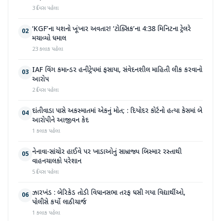
3 દિવસ પહેલા
‘KGF’ના યશનો ખૂંખાર અવતાર! ‘ટોક્સિક’ના 4:38 મિનિટના ટ્રેલરે
02
મચાવ્યો ધમાલ
23 કલાક પહેલા
IAF વિંગ કમાન્ડર હનીટ્રેપમાં ફસાયા, સંવેદનશીલ માહિતી લીક કરવાનો
03
આરોપ
2 દિવસ પહેલા
દાંતીવાડા પાસે અકસ્માતમાં એકનું મોત; : દિયોદર કોર્ટનો હત્યા કેસમાં બે
04
આરોપીને આજીવન કેદ
1 કલાક પહેલા
નેનાવા-સાંચોર હાઈવે પર ખાડાઓનું સામ્રાજ્ય બિસ્માર રસ્તાથી
05
વાહનચાલકો પરેશાન
5 દિવસ પહેલા
ઝારખંડ : બેરિકેડ તોડી વિધાનસભા તરફ ધસી ગયા વિદ્યાર્થીઓ,
06
પોલીસે કર્યો લાઠીચાર્જ
1 કલાક પહેલા