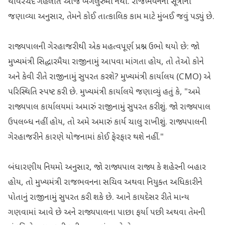
થાવરચંદ ગેહલોત આજે બેંગલુરુમાં નથી. રાજભવનના સૂત્રોના
જણાવ્યા અનુસાર, તેમને કોઈ તાત્કાલિક કામ માટે મુંબઈ જવું પડ્યું છે.
રાજ્યપાલની ગેરહાજરીથી એક મહત્વપૂર્ણ પ્રશ્ન ઉભો થયો છે: જો
મુખ્યમંત્રી સિદ્ધારમૈયા રાજીનામું આપવા માંગતા હોય, તો તેઓ કોને
અને કેવી રીતે રાજીનામું સુપરત કરશે? મુખ્યમંત્રી કાર્યાલય (CMO) એ
પરિસ્થિતિ સ્પષ્ટ કરી છે. મુખ્યમંત્રી કાર્યાલયે જણાવ્યું હતું કે, "અમે
રાજ્યપાલ કાર્યાલયમાં અમારું રાજીનામું સુપરત કરીશું. જો રાજ્યપાલ
ઉપલબ્ધ નહીં હોય, તો અમે અમારું કાર્ય ચાલુ રાખીશું. રાજ્યપાલની
ગેરહાજરીને કારણે યોજનામાં કોઈ ફેરફાર થશે નહીં."
બંધારણીય નિયમો અનુસાર, જો રાજ્યપાલ રાજ્ય કે શહેરની બહાર
હોય, તો મુખ્યમંત્રી રાજભવનના સચિવ અથવા નિયુક્ત અધિકારીને
પોતાનું રાજીનામું સુપરત કરી શકે છે. આને કાયદેસર રીતે માન્ય
ગણવામાં આવે છે અને રાજ્યપાલના પાછા ફર્યા પછી અથવા તેમની