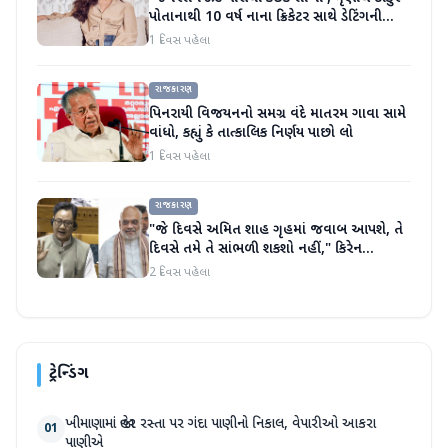
પોતાનાથી 10 વર્ષ નાના ક્રિકેટર સાથે ડેટિંગની
અફવાઓ પર મૌન તોડ્યું
1 દિવસ પહેલા
રાજકારણ
પિનરાયી વિજયનનો સમગ્ર વંદે માતરમ ગાવા સામે
વાંધો, કહ્યું કે તાત્કાલિક નિર્ણય પાછો લો
1 દિવસ પહેલા
રાજકારણ
"જે દિવસે અમિત શાહ ગૃહમાં જવાબ આપશે, તે
દિવસે તમે તે સાંભળી શકશો નહીં," કિરેન
રિજિજુએ વિપક્ષી પાર્ટીઓ પર પ્રહાર કર્યા
2 દિવસ પહેલા
ટ્રેન્ડિંગ
ખીમાણામાં જાહેર રસ્તા પર ગંદા પાણીનો નિકાલ, વેપારીઓ આકરા
01
પાણીએ