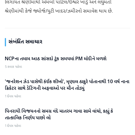
લિંગાયત શ્રેણીમાંથી એમબી પાટિલ/ઈશ્વર ખાંડ્રે અને લઘુમતી
શ્રેણીમાંથી કેજે જ્યોર્જ/યુટી ખાદર/ઝમીરનો સમાવેશ થાય છે.
સંબંધિત સમાચાર
NCPના તમામ આઠ સાંસદો ટૂંક સમયમાં PM મોદીને મળશે
રાજકારણ
5 કલાક પહેલા
'જનરેશન ઝેડ પાસેથી કંઈક શીખો', મૃણાલ ઠાકુરે પોતાનાથી 10 વર્ષ નાના
રાજકારણ
ક્રિકેટર સાથે ડેટિંગની અફવાઓ પર મૌન તોડ્યું
1 દિવસ પહેલા
પિનરાયી વિજયનનો સમગ્ર વંદે માતરમ ગાવા સામે વાંધો, કહ્યું કે
રાજકારણ
તાત્કાલિક નિર્ણય પાછો લો
1 દિવસ પહેલા