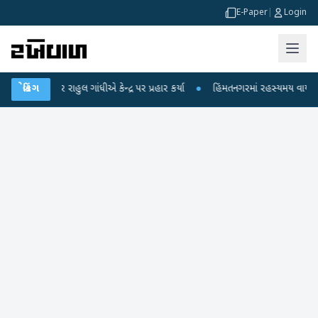
E-Paper
|
Login
રાહુલ ગાંધીએ કેન્દ્ર પર પ્રહાર કર્યા
બ્રેકિંગ
●
હિંમતનગરમાં રહસ્યમય વાયરસ કે ચાંદીપુર