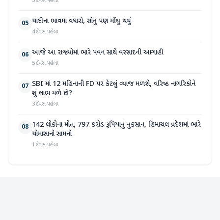
3 દિવસ પહેલા
ચાંદીના ભાવમાં વધારો, સોનું પણ મોંઘુ થયું
05
4 દિવસ પહેલા
આજે આ રાજ્યોમાં ભારે પવન સાથે વરસાદની આગાહી
06
5 દિવસ પહેલા
SBI માં 12 મહિનાની FD પર કેટલું વ્યાજ મળશે, વરિષ્ઠ નાગરિકોને
07
શું લાભ મળે છે?
3 દિવસ પહેલા
142 લોકોના મોત, 797 કરોડ રૂપિયાનું નુકસાન, હિમાચલ પ્રદેશમાં ભારે
08
ચોમાસાનો સામનો
1 દિવસ પહેલા