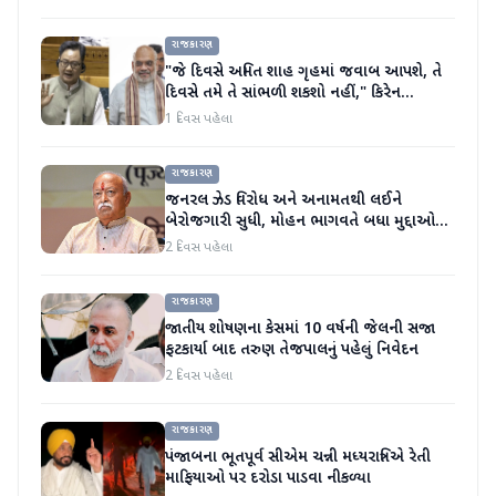
રાજકારણ
"જે દિવસે અમિત શાહ ગૃહમાં જવાબ આપશે, તે
દિવસે તમે તે સાંભળી શકશો નહીં," કિરેન
રિજિજુએ વિપક્ષી પાર્ટીઓ પર પ્રહાર કર્યા
1 દિવસ પહેલા
રાજકારણ
જનરલ ઝેડ વિરોધ અને અનામતથી લઈને
બેરોજગારી સુધી, મોહન ભાગવતે બધા મુદ્દાઓ
પર વાત કરી
2 દિવસ પહેલા
રાજકારણ
જાતીય શોષણના કેસમાં 10 વર્ષની જેલની સજા
ફટકાર્યા બાદ તરુણ તેજપાલનું પહેલું નિવેદન
2 દિવસ પહેલા
રાજકારણ
પંજાબના ભૂતપૂર્વ સીએમ ચન્ની મધ્યરાત્રિએ રેતી
માફિયાઓ પર દરોડા પાડવા નીકળ્યા