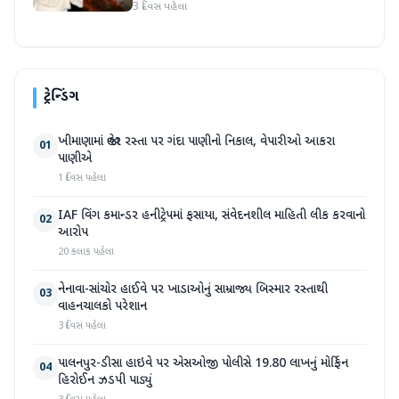
3 દિવસ પહેલા
ટ્રેન્ડિંગ
ખીમાણામાં જાહેર રસ્તા પર ગંદા પાણીનો નિકાલ, વેપારીઓ આકરા
01
પાણીએ
1 દિવસ પહેલા
IAF વિંગ કમાન્ડર હનીટ્રેપમાં ફસાયા, સંવેદનશીલ માહિતી લીક કરવાનો
02
આરોપ
20 કલાક પહેલા
નેનાવા-સાંચોર હાઈવે પર ખાડાઓનું સામ્રાજ્ય બિસ્માર રસ્તાથી
03
વાહનચાલકો પરેશાન
3 દિવસ પહેલા
પાલનપુર-ડીસા હાઇવે પર એસઓજી પોલીસે 19.80 લાખનું મોર્ફિન
04
હિરોઈન ઝડપી પાડ્યું