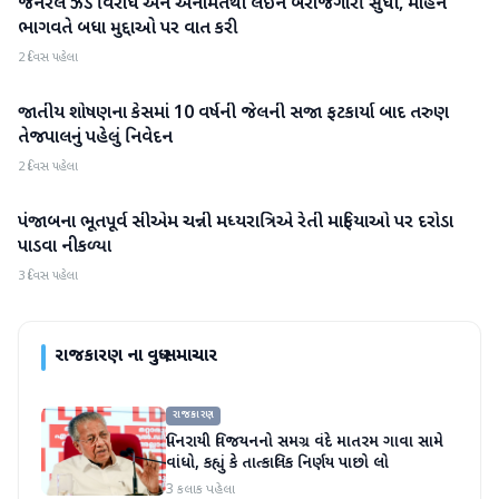
જનરલ ઝેડ વિરોધ અને અનામતથી લઈને બેરોજગારી સુધી, મોહન
રાજકારણ
ભાગવતે બધા મુદ્દાઓ પર વાત કરી
2 દિવસ પહેલા
જાતીય શોષણના કેસમાં 10 વર્ષની જેલની સજા ફટકાર્યા બાદ તરુણ
રાજકારણ
તેજપાલનું પહેલું નિવેદન
2 દિવસ પહેલા
પંજાબના ભૂતપૂર્વ સીએમ ચન્ની મધ્યરાત્રિએ રેતી માફિયાઓ પર દરોડા
રાજકારણ
પાડવા નીકળ્યા
3 દિવસ પહેલા
રાજકારણ
ના વધુ સમાચાર
રાજકારણ
પિનરાયી વિજયનનો સમગ્ર વંદે માતરમ ગાવા સામે
વાંધો, કહ્યું કે તાત્કાલિક નિર્ણય પાછો લો
3 કલાક પહેલા