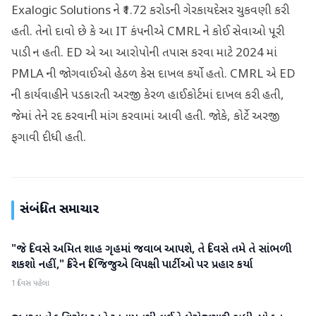
Exalogic Solutions ને ₹1.72 કરોડની ગેરકાયદેસર ચુકવણી કરી
હતી. તેનો દાવો છે કે આ IT કંપનીએ CMRL ને કોઈ સેવાઓ પૂરી
પાડી ન હતી. ED એ આ આરોપોની તપાસ કરવા માટે 2024 માં
PMLA ની જોગવાઈઓ હેઠળ કેસ દાખલ કર્યો હતો. CMRL એ ED
ની કાર્યવાહીને પડકારતી અરજી કેરળ હાઈકોર્ટમાં દાખલ કરી હતી,
જેમાં તેને રદ કરવાની માંગ કરવામાં આવી હતી. જોકે, કોર્ટે અરજી
ફગાવી દીધી હતી.
સંબંધિત સમાચાર
"જે દિવસે અમિત શાહ ગૃહમાં જવાબ આપશે, તે દિવસે તમે તે સાંભળી
રાજકારણ
શકશો નહીં," કિરેન રિજિજુએ વિપક્ષી પાર્ટીઓ પર પ્રહાર કર્યા
1 દિવસ પહેલા