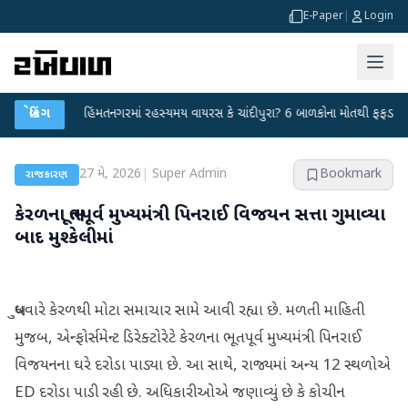
E-Paper
|
Login
ા
●
બ્રેકિંગ
હિંમતનગરમાં રહસ્યમય વાયરસ કે ચાંદીપુરા? 6 બાળકોના મોતથી ફફડાટ
●
હવ
27 મે, 2026
|
Super Admin
Bookmark
રાજકારણ
કેરળના ભૂતપૂર્વ મુખ્યમંત્રી પિનરાઈ વિજયન સત્તા ગુમાવ્યા
બાદ મુશ્કેલીમાં
બુધવારે કેરળથી મોટા સમાચાર સામે આવી રહ્યા છે. મળતી માહિતી
મુજબ, એન્ફોર્સમેન્ટ ડિરેક્ટોરેટે કેરળના ભૂતપૂર્વ મુખ્યમંત્રી પિનરાઈ
વિજયનના ઘરે દરોડા પાડ્યા છે. આ સાથે, રાજ્યમાં અન્ય 12 સ્થળોએ
ED દરોડા પાડી રહી છે. અધિકારીઓએ જણાવ્યું છે કે કોચીન