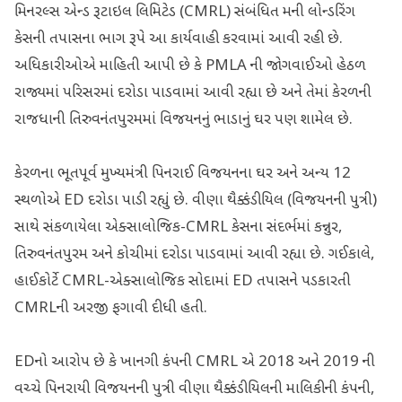
મિનરલ્સ એન્ડ રૂટાઇલ લિમિટેડ (CMRL) સંબંધિત મની લોન્ડરિંગ
કેસની તપાસના ભાગ રૂપે આ કાર્યવાહી કરવામાં આવી રહી છે.
અધિકારીઓએ માહિતી આપી છે કે PMLA ની જોગવાઈઓ હેઠળ
રાજ્યમાં પરિસરમાં દરોડા પાડવામાં આવી રહ્યા છે અને તેમાં કેરળની
રાજધાની તિરુવનંતપુરમમાં વિજયનનું ભાડાનું ઘર પણ શામેલ છે.
કેરળના ભૂતપૂર્વ મુખ્યમંત્રી પિનરાઈ વિજયનના ઘર અને અન્ય 12
સ્થળોએ ED દરોડા પાડી રહ્યું છે. વીણા થૈક્કંડીયિલ (વિજયનની પુત્રી)
સાથે સંકળાયેલા એક્સાલોજિક-CMRL કેસના સંદર્ભમાં કન્નુર,
તિરુવનંતપુરમ અને કોચીમાં દરોડા પાડવામાં આવી રહ્યા છે. ગઈકાલે,
હાઈકોર્ટે CMRL-એક્સાલોજિક સોદામાં ED તપાસને પડકારતી
CMRLની અરજી ફગાવી દીધી હતી.
EDનો આરોપ છે કે ખાનગી કંપની CMRL એ 2018 અને 2019 ની
વચ્ચે પિનરાયી વિજયનની પુત્રી વીણા થૈક્કંડીયિલની માલિકીની કંપની,