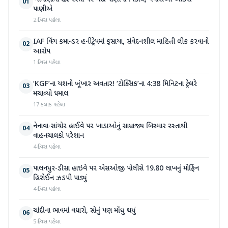
01
પાણીએ
2 દિવસ પહેલા
IAF વિંગ કમાન્ડર હનીટ્રેપમાં ફસાયા, સંવેદનશીલ માહિતી લીક કરવાનો
02
આરોપ
1 દિવસ પહેલા
‘KGF’ના યશનો ખૂંખાર અવતાર! ‘ટોક્સિક’ના 4:38 મિનિટના ટ્રેલરે
03
મચાવ્યો ધમાલ
17 કલાક પહેલા
નેનાવા-સાંચોર હાઈવે પર ખાડાઓનું સામ્રાજ્ય બિસ્માર રસ્તાથી
04
વાહનચાલકો પરેશાન
4 દિવસ પહેલા
પાલનપુર-ડીસા હાઇવે પર એસઓજી પોલીસે 19.80 લાખનું મોર્ફિન
05
હિરોઈન ઝડપી પાડ્યું
4 દિવસ પહેલા
ચાંદીના ભાવમાં વધારો, સોનું પણ મોંઘુ થયું
06
5 દિવસ પહેલા