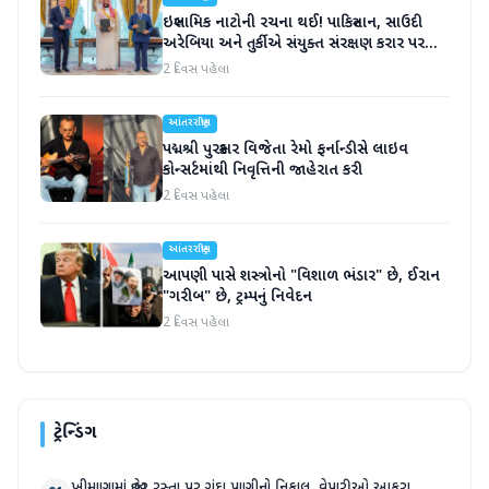
ઇસ્લામિક નાટોની રચના થઈ! પાકિસ્તાન, સાઉદી
અરેબિયા અને તુર્કીએ સંયુક્ત સંરક્ષણ કરાર પર
હસ્તાક્ષર
2 દિવસ પહેલા
આંતરરાષ્ટ્રીય
પદ્મશ્રી પુરસ્કાર વિજેતા રેમો ફર્નાન્ડીસે લાઇવ
કોન્સર્ટમાંથી નિવૃત્તિની જાહેરાત કરી
2 દિવસ પહેલા
આંતરરાષ્ટ્રીય
આપણી પાસે શસ્ત્રોનો "વિશાળ ભંડાર" છે, ઈરાન
"ગરીબ" છે, ટ્રમ્પનું નિવેદન
2 દિવસ પહેલા
ટ્રેન્ડિંગ
ખીમાણામાં જાહેર રસ્તા પર ગંદા પાણીનો નિકાલ, વેપારીઓ આકરા