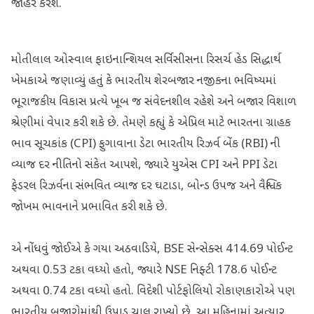
જાહેર કરશે.
મોતીલાલ ઓસ્વાલ ફાઇનાન્શિયલ સર્વિસીસના રિસર્ચ હેડ સિદ્ધાર્થ
ખેમકાએ જણાવ્યું હતું કે ભારતીય શેરબજાર નજીકના ભવિષ્યમાં
ભૂરાજકીય વિકાસ પ્રત્યે ખૂબ જ સંવેદનશીલ રહેશે અને બજાર વિશાળ
શ્રેણીમાં વેપાર કરી શકે છે. તેમણે કહ્યું કે એપ્રિલ માટે ભારતના ગ્રાહક
ભાવ સૂચકાંક (CPI) ફુગાવાના ડેટા ભારતીય રિઝર્વ બેંક (RBI) ની
વ્યાજ દર નીતિનો સંકેત આપશે, જ્યારે યુએસ CPI અને PPI ડેટા
ફેડરલ રિઝર્વના સંભવિત વ્યાજ દર ઘટાડા, બોન્ડ ઉપજ અને વૈશ્વિક
જોખમ ભાવનાને પ્રભાવિત કરી શકે છે.
એ નોંધવું જોઈએ કે ગયા અઠવાડિયે, BSE સેન્સેક્સ 414.69 પોઈન્ટ
અથવા 0.53 ટકા વધ્યો હતો, જ્યારે NSE નિફ્ટી 178.6 પોઈન્ટ
અથવા 0.74 ટકા વધ્યો હતો. વિદેશી પોર્ટફોલિયો રોકાણકારોએ પણ
ભારતીય બજારોમાંથી ઉપાડ ચાલુ રાખ્યો છે. આ મહિનામાં અત્યાર