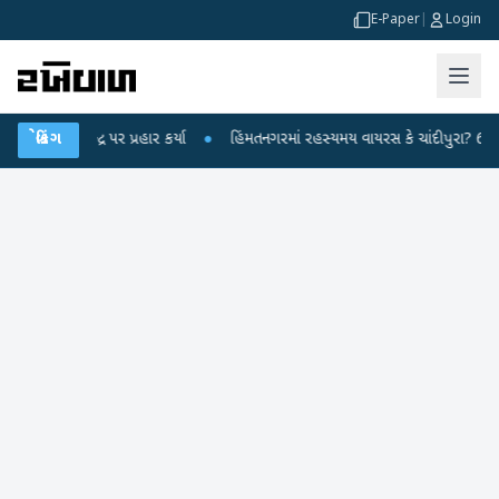
E-Paper
|
Login
દ્ર પર પ્રહાર કર્યા
બ્રેકિંગ
●
હિંમતનગરમાં રહસ્યમય વાયરસ કે ચાંદીપુરા? 6 બાળકોના મોત