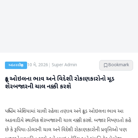
10 મે, 2026
|
Super Admin
Bookmark
આંતરરાષ્ટ્રીય
ક્રૂડ ઓઇલના ભાવ અને વિદેશી રોકાણકારોનો મૂડ
શેરબજારની ચાલ નક્કી કરશે
પશ્ચિમ એશિયામાં ચાલી રહેલા તણાવ અને ક્રૂડ ઓઇલના ભાવ આ
અઠવાડિયે સ્થાનિક શેરબજારની ચાલ નક્કી કરશે. બજાર નિષ્ણાતો કહે
છે કે રૂપિયા-ડોલરની ચાલ અને વિદેશી રોકાણકારોની પ્રવૃત્તિઓ પણ