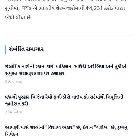
સુધીમાં, FPIs એ ભારતીય શેરબજારોમાંથી ₹14,231 કરોડ પાછા
ખેંચી લીધા છે.
સંબંધિત સમાચાર
ઇસ્લામિક નાટોની રચના થઈ! પાકિસ્તાન, સાઉદી અરેબિયા અને તુર્કીએ
આંતરરાષ્ટ્રીય
સંયુક્ત સંરક્ષણ કરાર પર હસ્તાક્ષર
2 દિવસ પહેલા
પદ્મશ્રી પુરસ્કાર વિજેતા રેમો ફર્નાન્ડીસે લાઇવ કોન્સર્ટમાંથી નિવૃત્તિની
આંતરરાષ્ટ્રીય
જાહેરાત કરી
2 દિવસ પહેલા
આપણી પાસે શસ્ત્રોનો "વિશાળ ભંડાર" છે, ઈરાન "ગરીબ" છે, ટ્રમ્પનું
આંતરરાષ્ટ્રીય
નિવેદન