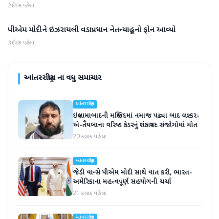
2 દિવસ પહેલા
પીએમ મોદીને ઇઝરાયલી વડાપ્રધાન નેતન્યાહૂનો ફોન આવ્યો
આંતરરાષ્ટ્રીય
3 દિવસ પહેલા
આંતરરાષ્ટ્રીય
ના વધુ સમાચાર
આંતરરાષ્ટ્રીય
ઇસ્લામાબાદની મસ્જિદમાં નમાજ પઢ્યા બાદ લશ્કર-
એ-તૈયબાના વરિષ્ઠ કેડરનું શંકાસ્પદ સંજોગોમાં મોત
20 કલાક પહેલા
આંતરરાષ્ટ્રીય
જેડી વાન્સે પીએમ મોદી સાથે વાત કરી, ભારત-
અમેરિકાના મહત્વપૂર્ણ સહયોગની ચર્ચા
21 કલાક પહેલા
આંતરરાષ્ટ્રીય