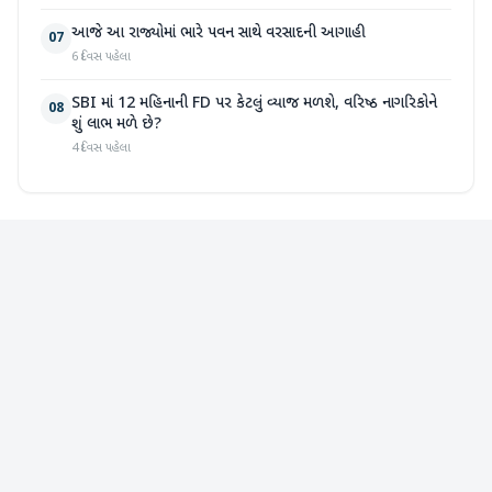
આજે આ રાજ્યોમાં ભારે પવન સાથે વરસાદની આગાહી
07
6 દિવસ પહેલા
SBI માં 12 મહિનાની FD પર કેટલું વ્યાજ મળશે, વરિષ્ઠ નાગરિકોને
08
શું લાભ મળે છે?
4 દિવસ પહેલા