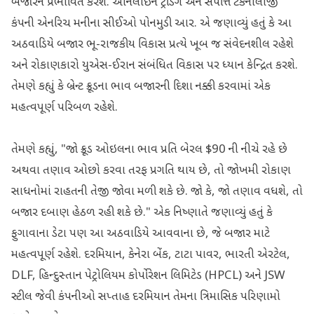
બજારને પ્રભાવિત કરશે. ઓનલાઇન ટ્રેડિંગ અને સંપત્તિ ટેકનોલોજી
કંપની એનરિચ મનીના સીઈઓ પોનમુડી આર. એ જણાવ્યું હતું કે આ
અઠવાડિયે બજાર ભૂ-રાજકીય વિકાસ પ્રત્યે ખૂબ જ સંવેદનશીલ રહેશે
અને રોકાણકારો યુએસ-ઈરાન સંબંધિત વિકાસ પર ધ્યાન કેન્દ્રિત કરશે.
તેમણે કહ્યું કે બ્રેન્ટ ક્રૂડના ભાવ બજારની દિશા નક્કી કરવામાં એક
મહત્વપૂર્ણ પરિબળ રહેશે.
તેમણે કહ્યું, "જો ક્રૂડ ઓઇલના ભાવ પ્રતિ બેરલ $90 ની નીચે રહે છે
અથવા તણાવ ઓછો કરવા તરફ પ્રગતિ થાય છે, તો જોખમી રોકાણ
સાધનોમાં રાહતની તેજી જોવા મળી શકે છે. જો કે, જો તણાવ વધશે, તો
બજાર દબાણ હેઠળ રહી શકે છે." એક નિષ્ણાતે જણાવ્યું હતું કે
ફુગાવાના ડેટા પણ આ અઠવાડિયે આવવાના છે, જે બજાર માટે
મહત્વપૂર્ણ રહેશે. દરમિયાન, કેનેરા બેંક, ટાટા પાવર, ભારતી એરટેલ,
DLF, હિન્દુસ્તાન પેટ્રોલિયમ કોર્પોરેશન લિમિટેડ (HPCL) અને JSW
સ્ટીલ જેવી કંપનીઓ સપ્તાહ દરમિયાન તેમના ત્રિમાસિક પરિણામો