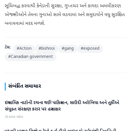
સૂચિબદ્ધ કરવાથી કેનેડાની સુરક્ષા, ગુપ્તચર અને કાયદા અમલીકરણ
એજન્સીઓને તેમના ગુનાઓ સામે લડવામાં અને સમુદાયોને વધુ સુરક્ષિત
બનાવવામાં મદદ મળશે.
ટેગ્સ:
#
Action
#
bishnoi
#
gang
#
exposed
#
Canadian government
સંબંધિત સમાચાર
ઇસ્લામિક નાટોની રચના થઈ! પાકિસ્તાન, સાઉદી અરેબિયા અને તુર્કીએ
આંતરરાષ્ટ્રીય
સંયુક્ત સંરક્ષણ કરાર પર હસ્તાક્ષર
20 કલાક પહેલા
આંતરરાષ્ટ્રીય