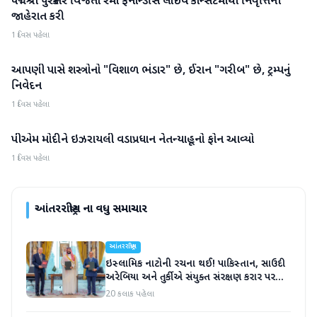
પદ્મશ્રી પુરસ્કાર વિજેતા રેમો ફર્નાન્ડીસે લાઇવ કોન્સર્ટમાંથી નિવૃત્તિની
જાહેરાત કરી
1 દિવસ પહેલા
આપણી પાસે શસ્ત્રોનો "વિશાળ ભંડાર" છે, ઈરાન "ગરીબ" છે, ટ્રમ્પનું
આંતરરાષ્ટ્રીય
નિવેદન
1 દિવસ પહેલા
પીએમ મોદીને ઇઝરાયલી વડાપ્રધાન નેતન્યાહૂનો ફોન આવ્યો
આંતરરાષ્ટ્રીય
1 દિવસ પહેલા
આંતરરાષ્ટ્રીય
ના વધુ સમાચાર
આંતરરાષ્ટ્રીય
ઇસ્લામિક નાટોની રચના થઈ! પાકિસ્તાન, સાઉદી
અરેબિયા અને તુર્કીએ સંયુક્ત સંરક્ષણ કરાર પર
હસ્તાક્ષર
20 કલાક પહેલા