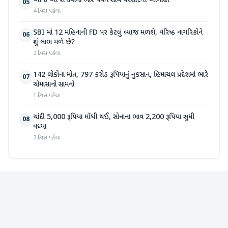
આજે આ રાજ્યોમાં ભારે પવન સાથે વરસાદની આગાહી
05
4 દિવસ પહેલા
SBI માં 12 મહિનાની FD પર કેટલું વ્યાજ મળશે, વરિષ્ઠ નાગરિકોને
06
શું લાભ મળે છે?
2 દિવસ પહેલા
142 લોકોના મોત, 797 કરોડ રૂપિયાનું નુકસાન, હિમાચલ પ્રદેશમાં ભારે
07
ચોમાસાનો સામનો
1 દિવસ પહેલા
ચાંદી 5,000 રૂપિયા મોંઘી થઈ, સોનાના ભાવ 2,200 રૂપિયા સુધી
08
વધ્યા
3 દિવસ પહેલા