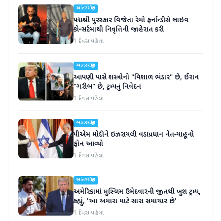
આંતરરાષ્ટ્રીય
પદ્મશ્રી પુરસ્કાર વિજેતા રેમો ફર્નાન્ડીસે લાઇવ
કોન્સર્ટમાંથી નિવૃત્તિની જાહેરાત કરી
1 દિવસ પહેલા
આંતરરાષ્ટ્રીય
આપણી પાસે શસ્ત્રોનો "વિશાળ ભંડાર" છે, ઈરાન
"ગરીબ" છે, ટ્રમ્પનું નિવેદન
1 દિવસ પહેલા
આંતરરાષ્ટ્રીય
પીએમ મોદીને ઇઝરાયલી વડાપ્રધાન નેતન્યાહૂનો
ફોન આવ્યો
1 દિવસ પહેલા
આંતરરાષ્ટ્રીય
અમેરિકામાં મુસ્લિમ ઉમેદવારની જીતથી ખુશ ટ્રમ્પ,
કહ્યું, 'આ અમારા માટે સારા સમાચાર છે'
1 દિવસ પહેલા