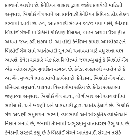
કરવાનો આરોપ છે. કેનેડિયન સરકાર દ્વારા જાહેર કરાયેલી માહિતી
અનુસાર, બિશ્નોઈ ગેંગ સામે આ કાર્યવાહી કેનેડિયન ક્રિમિનલ કોડ હેઠળ
કરવામાં આવી છે. હવે, આતંકવાદી સંગઠન જાહેર થયા પછી, કેનેડામાં
બિશ્નોઈ ગેંગની માલિકીની કોઈપણ મિલકત, વાહન અથવા પૈસા ફ્રીઝ
અથવા જપ્ત કરી શકાય છે. આ હોદ્દો કેનેડિયન કાયદા અમલીકરણને
બિશ્નોઈ ગેંગ સામે આતંકવાદી ગુનાઓ ચલાવવા માટે વધુ સત્તા પણ
આપશે. કેનેડા સરકારે એક પ્રેસ રિલીઝમાં જણાવ્યું હતું કે બિશ્નોઈ ગેંગ
એક આંતરરાષ્ટ્રીય ગુનાહિત સંગઠન છે. કેનેડા સરકારનો આરોપ છે કે
આ ગેંગ મુખ્યત્વે ભારતમાંથી કાર્યરત છે. કેનેડામાં, બિશ્નોઈ ગેંગ મોટા
ઇમિગ્રન્ટ સમુદાયો ધરાવતા વિસ્તારોમાં સક્રિય છે. કેનેડા સરકારના
જણાવ્યા અનુસાર, બિશ્નોઈ ગેંગ હત્યા, ગોળીબાર અને આગચંપીમાં
સામેલ છે, અને ખંડણી અને ધાકધમકી દ્વારા આતંક ફેલાવે છે. બિશ્નોઈ
ગેંગ અગ્રણી સમુદાયના સભ્યો, વ્યવસાયો અને સાંસ્કૃતિક વ્યક્તિઓને
નિશાન બનાવે છે, જેનાથી તેમનામાં અસુરક્ષાનું વાતાવરણ ઉભું થાય છે.
કેનેડાની સરકારે કહ્યું છે કે બિશ્નોઈ ગેંગને આતંકવાદી સંગઠન તરીકે