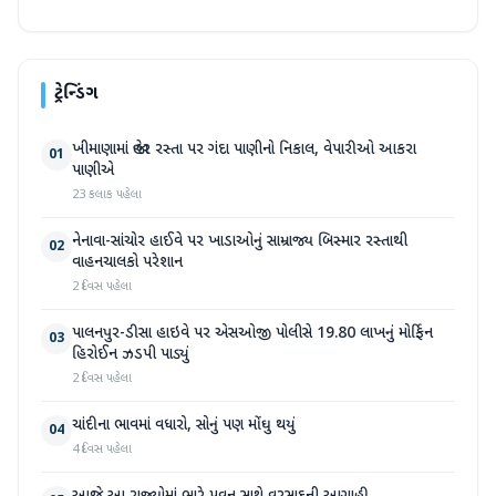
ટ્રેન્ડિંગ
ખીમાણામાં જાહેર રસ્તા પર ગંદા પાણીનો નિકાલ, વેપારીઓ આકરા
01
પાણીએ
23 કલાક પહેલા
નેનાવા-સાંચોર હાઈવે પર ખાડાઓનું સામ્રાજ્ય બિસ્માર રસ્તાથી
02
વાહનચાલકો પરેશાન
2 દિવસ પહેલા
પાલનપુર-ડીસા હાઇવે પર એસઓજી પોલીસે 19.80 લાખનું મોર્ફિન
03
હિરોઈન ઝડપી પાડ્યું
2 દિવસ પહેલા
ચાંદીના ભાવમાં વધારો, સોનું પણ મોંઘુ થયું
04
4 દિવસ પહેલા