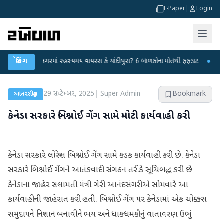
E-Paper
|
Login
હિંમતનગરમાં રહસ્યમય વાયરસ કે ચાંદીપુરા? 6 બાળકોના મોતથી ફફડાટ
બ્રેકિંગ
●
હવામાન વિ
29 સપ્ટેમ્બર, 2025
|
Super Admin
Bookmark
આંતરરાષ્ટ્રીય
કેનેડા સરકારે બિશ્નોઈ ગેંગ સામે મોટી કાર્યવાહી કરી
કેનેડા સરકારે લોરેન્સ બિશ્નોઈ ગેંગ સામે કડક કાર્યવાહી કરી છે. કેનેડા
સરકારે બિશ્નોઈ ગેંગને આતંકવાદી સંગઠન તરીકે સૂચિબદ્ધ કરી છે.
કેનેડાના જાહેર સલામતી મંત્રી ગેરી આનંદસંગરીએ સોમવારે આ
કાર્યવાહીની જાહેરાત કરી હતી. બિશ્નોઈ ગેંગ પર કેનેડામાં એક ચોક્કસ
સમુદાયને નિશાન બનાવીને ભય અને ધાકધમકીનું વાતાવરણ ઉભું