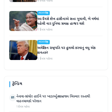
9 કલાક પહેલા
આંતરરાષ્ટ્રીય
આ દિવસે શેખ હસીનાએ સત્તા ગુમાવી, બે વર્ષમાં
પહેલી વાર દુનિયા સમક્ષ હાજર થશે
1 દિવસ પહેલા
આંતરરાષ્ટ્રીય
અમેરિકન રાષ્ટ્રપતિ પર હુમલો કરવાનું વધુ એક
કાવતરું!
1 દિવસ પહેલા
ટ્રેન્ડિંગ
નેનાવા-સાંચોર હાઈવે પર ખાડાઓનું સામ્રાજ્ય બિસ્માર રસ્તાથી
01
વાહનચાલકો પરેશાન
1 દિવસ પહેલા