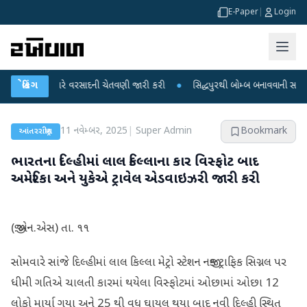
E-Paper
|
Login
 માટે ભારે વરસાદની ચેતવણી જારી કરી
બ્રેકિંગ
●
સિદ્ધપુરથી બોમ્બ બનાવવાની સામગ્રી સાથે 
11 નવેમ્બર, 2025
|
Super Admin
Bookmark
આંતરરાષ્ટ્રીય
ભારતના દિલ્હીમાં લાલ કિલ્લાના કાર વિસ્ફોટ બાદ
અમેરિકા અને યુકેએ ટ્રાવેલ એડવાઇઝરી જારી કરી
(જી.એન.એસ) તા. ૧૧
સોમવારે સાંજે દિલ્હીમાં લાલ કિલ્લા મેટ્રો સ્ટેશન નજીક ટ્રાફિક સિગ્નલ પર
ધીમી ગતિએ ચાલતી કારમાં થયેલા વિસ્ફોટમાં ઓછામાં ઓછા 12
લોકો માર્યા ગયા અને 25 થી વધુ ઘાયલ થયા બાદ નવી દિલ્હી સ્થિત