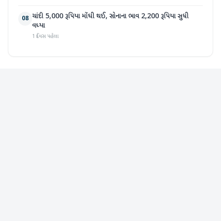
ચાંદી 5,000 રૂપિયા મોંઘી થઈ, સોનાના ભાવ 2,200 રૂપિયા સુધી
08
વધ્યા
1 દિવસ પહેલા