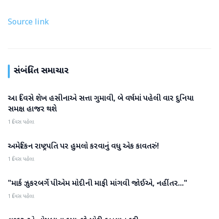
Source link
સંબંધિત સમાચાર
આ દિવસે શેખ હસીનાએ સત્તા ગુમાવી, બે વર્ષમાં પહેલી વાર દુનિયા
આંતરરાષ્ટ્રીય
સમક્ષ હાજર થશે
1 દિવસ પહેલા
અમેરિકન રાષ્ટ્રપતિ પર હુમલો કરવાનું વધુ એક કાવતરું!
આંતરરાષ્ટ્રીય
1 દિવસ પહેલા
"માર્ક ઝુકરબર્ગે પીએમ મોદીની માફી માંગવી જોઈએ, નહીંતર..."
આંતરરાષ્ટ્રીય
1 દિવસ પહેલા