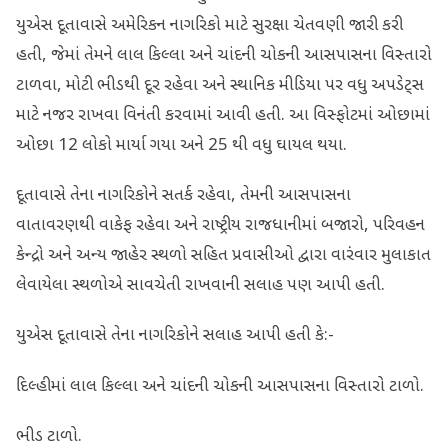
યુએસ દૂતાવાસે અમેરિકન નાગરિકો માટે સુરક્ષા ચેતવણી જારી કરી
હતી, જેમાં તેમને લાલ કિલ્લા અને ચાંદની ચોકની આસપાસના વિસ્તારો
ટાળવા, મોટી ભીડથી દૂર રહેવા અને સ્થાનિક મીડિયા પર વધુ અપડેટ્સ
માટે નજર રાખવા વિનંતી કરવામાં આવી હતી. આ વિસ્ફોટમાં ઓછામાં
ઓછા 12 લોકો માર્યા ગયા અને 25 થી વધુ ઘાયલ થયા.
દૂતાવાસે તેના નાગરિકોને સતર્ક રહેવા, તેમની આસપાસના
વાતાવરણથી વાકેફ રહેવા અને રાષ્ટ્રીય રાજધાનીમાં બજારો, પરિવહન
કેન્દ્રો અને અન્ય જાહેર સ્થળો સહિત પ્રવાસીઓ દ્વારા વારંવાર મુલાકાત
લેવાયેલા સ્થળોએ સાવચેતી રાખવાની સલાહ પણ આપી હતી.
યુએસ દૂતાવાસે તેના નાગરિકોને સલાહ આપી હતી કે:-
દિલ્હીમાં લાલ કિલ્લા અને ચાંદની ચોકની આસપાસના વિસ્તારો ટાળો.
ભીડ ટાળો.