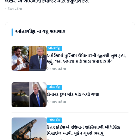
લશ્કર-એ-તોયબાના કમાન્ડરે મોટી કબૂલાત કરી
આંતરરાષ્ટ્રીય
1 દિવસ પહેલા
આંતરરાષ્ટ્રીય
ના વધુ સમાચાર
આંતરરાષ્ટ્રીય
અમેરિકામાં મુસ્લિમ ઉમેદવારની જીતથી ખુશ ટ્રમ્પ,
કહ્યું, 'આ અમારા માટે સારા સમાચાર છે'
2 કલાક પહેલા
આંતરરાષ્ટ્રીય
ડોનાલ્ડ ટ્રમ્પ માંડ માંડ બચી ગયા!
5 કલાક પહેલા
આંતરરાષ્ટ્રીય
ઉત્તર કોરિયાએ રશિયાને શક્તિશાળી બેલિસ્ટિક
મિસાઇલ આપી, યુક્રેન ગુસ્સે ભરાયું