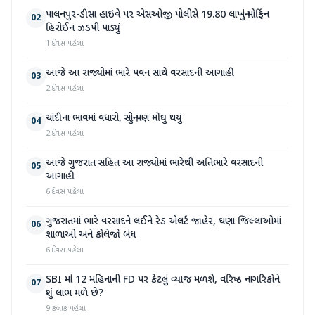
પાલનપુર-ડીસા હાઇવે પર એસઓજી પોલીસે 19.80 લાખનું મોર્ફિન
02
હિરોઈન ઝડપી પાડ્યું
1 દિવસ પહેલા
આજે આ રાજ્યોમાં ભારે પવન સાથે વરસાદની આગાહી
03
2 દિવસ પહેલા
ચાંદીના ભાવમાં વધારો, સોનું પણ મોંઘુ થયું
04
2 દિવસ પહેલા
આજે ગુજરાત સહિત આ રાજ્યોમાં ભારેથી અતિભારે વરસાદની
05
આગાહી
6 દિવસ પહેલા
ગુજરાતમાં ભારે વરસાદને લઈને રેડ એલર્ટ જાહેર, ઘણા જિલ્લાઓમાં
06
શાળાઓ અને કોલેજો બંધ
6 દિવસ પહેલા
SBI માં 12 મહિનાની FD પર કેટલું વ્યાજ મળશે, વરિષ્ઠ નાગરિકોને
07
શું લાભ મળે છે?
9 કલાક પહેલા