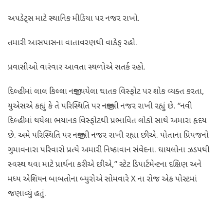
અપડેટ્સ માટે સ્થાનિક મીડિયા પર નજર રાખો.
તમારી આસપાસના વાતાવરણથી વાકેફ રહો.
પ્રવાસીઓ વારંવાર આવતા સ્થળોએ સતર્ક રહો.
દિલ્હીમાં લાલ કિલ્લા નજીક થયેલા ઘાતક વિસ્ફોટ પર શોક વ્યક્ત કરતા,
યુએસએ કહ્યું કે તે પરિસ્થિતિ પર નજીકથી નજર રાખી રહ્યું છે. “નવી
દિલ્હીમાં થયેલા ભયાનક વિસ્ફોટથી પ્રભાવિત લોકો સાથે અમારા હૃદય
છે. અમે પરિસ્થિતિ પર નજીકથી નજર રાખી રહ્યા છીએ. પોતાના પ્રિયજનો
ગુમાવનારા પરિવારો પ્રત્યે અમારી નિષ્ઠાવાન સંવેદના. ઘાયલોના ઝડપથી
સ્વસ્થ થવા માટે પ્રાર્થના કરીએ છીએ,” સ્ટેટ ડિપાર્ટમેન્ટના દક્ષિણ અને
મધ્ય એશિયન બાબતોના બ્યુરોએ સોમવારે X ના રોજ એક પોસ્ટમાં
જણાવ્યું હતું.