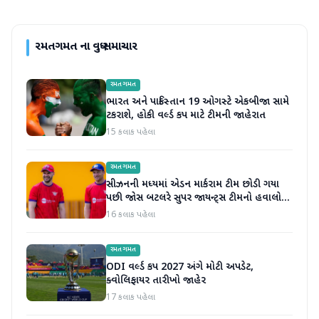
રમતગમત
ના વધુ સમાચાર
રમતગમત
ભારત અને પાકિસ્તાન 19 ઓગસ્ટે એકબીજા સામે
ટકરાશે, હોકી વર્લ્ડ કપ માટે ટીમની જાહેરાત
15 કલાક પહેલા
રમતગમત
સીઝનની મધ્યમાં એડન માર્કરામ ટીમ છોડી ગયા
પછી જોસ બટલરે સુપર જાયન્ટ્સ ટીમનો હવાલો
સંભાળ્યો
16 કલાક પહેલા
રમતગમત
ODI વર્લ્ડ કપ 2027 અંગે મોટી અપડેટ,
ક્વોલિફાયર તારીખો જાહેર
17 કલાક પહેલા