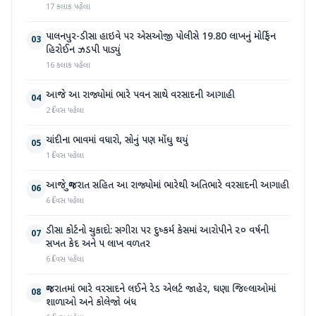
17 કલાક પહેલા
પાલનપુર-ડીસા હાઇવે પર એસઓજી પોલીસે 19.80 લાખનું મોર્ફિન
03
હિરોઈન ઝડપી પાડ્યું
16 કલાક પહેલા
આજે આ રાજ્યોમાં ભારે પવન સાથે વરસાદની આગાહી
04
2 દિવસ પહેલા
ચાંદીના ભાવમાં વધારો, સોનું પણ મોંઘુ થયું
05
1 દિવસ પહેલા
આજે ગુજરાત સહિત આ રાજ્યોમાં ભારેથી અતિભારે વરસાદની આગાહી
06
6 દિવસ પહેલા
ડીસા કોર્ટનો ચુકાદો: સગીરા પર દુષ્કર્મ કેસમાં આરોપીને ૨૦ વર્ષની
07
સખત કેદ અને ૫ લાખ વળતર
6 દિવસ પહેલા
ગુજરાતમાં ભારે વરસાદને લઈને રેડ એલર્ટ જાહેર, ઘણા જિલ્લાઓમાં
08
શાળાઓ અને કોલેજો બંધ