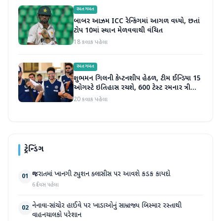
રમતગમત
બાબર આઝમ ICC રેન્કિંગમાં આગળ વધ્યો, છતાં
ટોપ 10માં સ્થાન મેળવવાથી વંચિત
18 કલાક પહેલા
રમતગમત
શુભમન ગિલની કેપ્ટનશીપ હેઠળ, ટીમ ઈન્ડિયા 15
ઓગસ્ટે ઇતિહાસ રચશે, 600 ટેસ્ટ રમનાર ત્રીજો
દેશ બનશે
20 કલાક પહેલા
ટ્રેન્ડિંગ
ગુજરાતમાં ખાનગી ટ્યુશન ક્લાસીસ પર આવશે કડક કાયદો
01
6 દિવસ પહેલા
નેનાવા-સાંચોર હાઈવે પર ખાડાઓનું સામ્રાજ્ય બિસ્માર રસ્તાથી
02
વાહનચાલકો પરેશાન