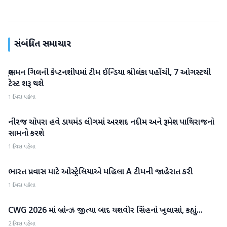
સંબંધિત સમાચાર
શુભમન ગિલની કેપ્ટનશીપમાં ટીમ ઈન્ડિયા શ્રીલંકા પહોંચી, 7 ઓગસ્ટથી
રમતગમત
ટેસ્ટ શરૂ થશે
1 દિવસ પહેલા
નીરજ ચોપરા હવે ડાયમંડ લીગમાં અરશદ નદીમ અને રૂમેશ પાથિરાજનો
રમતગમત
સામનો કરશે
1 દિવસ પહેલા
ભારત પ્રવાસ માટે ઓસ્ટ્રેલિયાએ મહિલા A ટીમની જાહેરાત કરી
રમતગમત
1 દિવસ પહેલા
CWG 2026 માં બ્રોન્ઝ જીત્યા બાદ યશવીર સિંહનો ખુલાસો, કહ્યું...
રમતગમત
2 દિવસ પહેલા