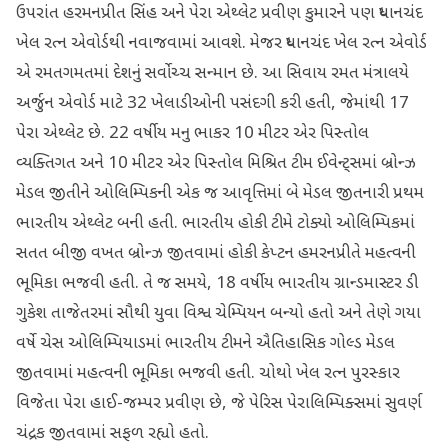
ઉપરાંત હરમનપ્રીત સિંહ અને પેરા એથ્લેટ પ્રવીણ કુમારને પણ ધ્યાનચંદ
ખેલ રત્ન એવોર્ડથી નવાજવામાં આવશે. મેજર ધ્યાનચંદ ખેલ રત્ન એવોર્ડ
એ રમતગમતમાં દેશનું સર્વોચ્ચ સન્માન છે. આ સિવાય રમત મંત્રાલયે
અર્જુન એવોર્ડ માટે 32 ખેલાડીઓની પસંદગી કરી હતી, જેમાંથી 17
પેરા એથ્લેટ છે. 22 વર્ષીય મનુ ભાકર 10 મીટર એર પિસ્તોલ
વ્યક્તિગત અને 10 મીટર એર પિસ્તોલ મિશ્રિત ટીમ ઈવેન્ટ્સમાં બ્રોન્ઝ
મેડલ જીતીને ઓલિમ્પિકની એક જ આવૃત્તિમાં બે મેડલ જીતનારી પ્રથમ
ભારતીય એથ્લેટ બની હતી. ભારતીય હોકી ટીમે ટોક્યો ઓલિમ્પિકમાં
સતત બીજી વખત બ્રોન્ઝ જીતવામાં હોકી કેપ્ટન હમરનપ્રીતે મહત્વની
ભૂમિકા ભજવી હતી. તે જ સમયે, 18 વર્ષીય ભારતીય ગ્રાન્ડમાસ્ટર ડી
ગુકેશ તાજેતરમાં સૌથી યુવા વિશ્વ ચેમ્પિયન બન્યો હતો અને તેણે ગયા
વર્ષે ચેસ ઓલિમ્પિયાડમાં ભારતીય ટીમને ઐતિહાસિક ગોલ્ડ મેડલ
જીતવામાં મહત્વની ભૂમિકા ભજવી હતી. ચોથો ખેલ રત્ન પુરસ્કાર
વિજેતા પેરા હાઈ-જમ્પર પ્રવીણ છે, જે પેરિસ પેરાલિમ્પિક્સમાં સુવર્ણ
ચંદ્રક જીતવામાં સફળ રહ્યો હતો.