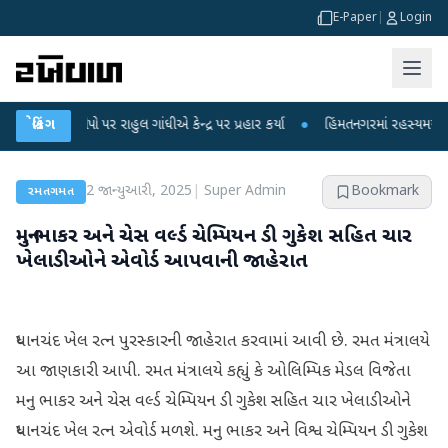
E-Paper
|
Login
આરોપો પર રાહુલ ગાંધીએ કેન્દ્ર પર પ્રહાર કર્યા
બ્રેકિંગ
●
હિંમતનગરમાં રહસ્યમય વાયરસ કે ચ
2 જાન્યુઆરી, 2025
|
Super Admin
Bookmark
રમતગમત
મનુ ભાકર અને ચેસ વર્લ્ડ ચેમ્પિયન ડી ગુકેશ સહિત ચાર
ખેલાડીઓને એવોર્ડ આપવાની જાહેરાત
ધ્યાનચંદ ખેલ રત્ન પુરસ્કારની જાહેરાત કરવામાં આવી છે. રમત મંત્રાલયે
આ જાણકારી આપી. રમત મંત્રાલયે કહ્યું કે ઓલિમ્પિક મેડલ વિજેતા
મનુ ભાકર અને ચેસ વર્લ્ડ ચેમ્પિયન ડી ગુકેશ સહિત ચાર ખેલાડીઓને
ધ્યાનચંદ ખેલ રત્ન એવોર્ડ મળશે. મનુ ભાકર અને વિશ્વ ચેમ્પિયન ડી ગુકેશ