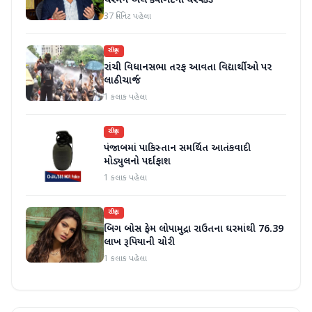
ચેરમેન એલ ક્યાંગટેની ધરપકડ
37 મિનિટ પહેલા
રાષ્ટ્રીય
રાંચી વિધાનસભા તરફ આવતા વિદ્યાર્થીઓ પર
લાઠીચાર્જ
1 કલાક પહેલા
રાષ્ટ્રીય
પંજાબમાં પાકિસ્તાન સમર્થિત આતંકવાદી
મોડ્યુલનો પર્દાફાશ
1 કલાક પહેલા
રાષ્ટ્રીય
બિગ બોસ ફેમ લોપામુદ્રા રાઉતના ઘરમાંથી 76.39
લાખ રૂપિયાની ચોરી
1 કલાક પહેલા