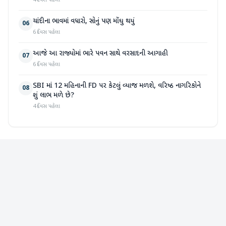
4 દિવસ પહેલા
ચાંદીના ભાવમાં વધારો, સોનું પણ મોંઘુ થયું
06
6 દિવસ પહેલા
આજે આ રાજ્યોમાં ભારે પવન સાથે વરસાદની આગાહી
07
6 દિવસ પહેલા
SBI માં 12 મહિનાની FD પર કેટલું વ્યાજ મળશે, વરિષ્ઠ નાગરિકોને
08
શું લાભ મળે છે?
4 દિવસ પહેલા