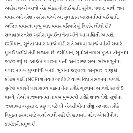
અરોરા વચ્ચે આજે એક બેઠક યોજાઈ હતી. સુનેત્રા પવાર, પાર્થ, જય
પવાર અને નરેશ અરોરા વચ્ચે આ મુલાકાત બારામતીમાં થઈ હતી.
અજિત પવારના મૃત્યુ બાદ પવાર પરિવારે શું નિર્ણય લીધો છે?
સલાહકાર નરેશ અરોરા મુંબઈના નેતાઓને આ માહિતી આપશે.
દરમિયાન, સુનેત્રા પવાર આજે મોડી રાત્રે અથવા આજે વહેલી સવારે
મુંબઈ પહોંચે તેવી શક્યતા છે. દરમિયાન, સૂત્રોએ નાયબ મુખ્યમંત્રીનું નામ
જાહેર કર્યું છે. અજિત પવારના પત્ની અને રાજ્યસભા સાંસદ સુનેત્રા
પવાર નાયબ મુખ્યમંત્રી બનશે. સૂત્રોના જણાવ્યા અનુસાર, રાષ્ટ્રવાદી
કોંગ્રેસ પાર્ટી (NCP) શનિવારે બપોરે 2 વાગ્યે વિધાનભવનમાં મળશે.
સુનેત્રા પવારને ધારાસભ્ય પક્ષના નેતા તરીકે ચૂંટવામાં આવશે. સાંજે 5
વાગ્યે, તેઓ રાજભવનમાં નાયબ મુખ્યમંત્રી તરીકે શપથ લેશે. સૂત્રોના
જણાવ્યા અનુસાર, પ્રફુલ્લ પટેલને એનસીપીના રાષ્ટ્રીય અધ્યક્ષ તરીકે
નિયુક્ત કરવા માટે ચર્ચા ચાલી રહી છે. હાલમાં, પટેલ એનસીપીના
કાર્યકારી પ્રમુખ છે.