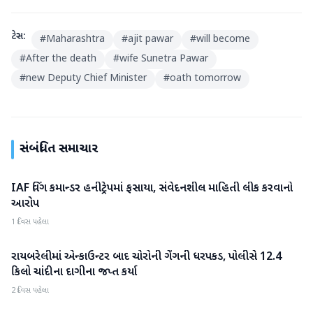
ટેગ્સ:
#
Maharashtra
#
ajit pawar
#
will become
#
After the death
#
wife Sunetra Pawar
#
new Deputy Chief Minister
#
oath tomorrow
સંબંધિત સમાચાર
IAF વિંગ કમાન્ડર હનીટ્રેપમાં ફસાયા, સંવેદનશીલ માહિતી લીક કરવાનો
રાષ્ટ્રીય
આરોપ
1 દિવસ પહેલા
રાયબરેલીમાં એન્કાઉન્ટર બાદ ચોરોની ગેંગની ધરપકડ, પોલીસે 12.4
રાષ્ટ્રીય
કિલો ચાંદીના દાગીના જપ્ત કર્યા
2 દિવસ પહેલા