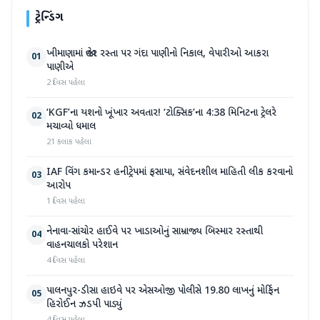
ટ્રેન્ડિંગ
ખીમાણામાં જાહેર રસ્તા પર ગંદા પાણીનો નિકાલ, વેપારીઓ આકરા
01
પાણીએ
2 દિવસ પહેલા
‘KGF’ના યશનો ખૂંખાર અવતાર! ‘ટોક્સિક’ના 4:38 મિનિટના ટ્રેલરે
02
મચાવ્યો ધમાલ
21 કલાક પહેલા
IAF વિંગ કમાન્ડર હનીટ્રેપમાં ફસાયા, સંવેદનશીલ માહિતી લીક કરવાનો
03
આરોપ
1 દિવસ પહેલા
નેનાવા-સાંચોર હાઈવે પર ખાડાઓનું સામ્રાજ્ય બિસ્માર રસ્તાથી
04
વાહનચાલકો પરેશાન
4 દિવસ પહેલા
પાલનપુર-ડીસા હાઇવે પર એસઓજી પોલીસે 19.80 લાખનું મોર્ફિન
05
હિરોઈન ઝડપી પાડ્યું