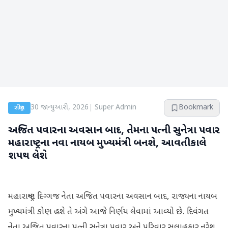
30 જાન્યુઆરી, 2026
|
Super Admin
Bookmark
રાષ્ટ્રીય
અજિત પવારના અવસાન બાદ, તેમના પત્ની સુનેત્રા પવાર
મહારાષ્ટ્રના નવા નાયબ મુખ્યમંત્રી બનશે, આવતીકાલે
શપથ લેશે
મહારાષ્ટ્રના દિગ્ગજ નેતા અજિત પવારના અવસાન બાદ, રાજ્યના નાયબ
મુખ્યમંત્રી કોણ હશે તે અંગે આજે નિર્ણય લેવામાં આવ્યો છે. દિવંગત
નેતા અજિત પવારના પત્ની સુનેત્રા પવાર અને પરિવાર સલાહકાર નરેશ