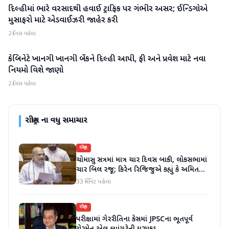
દિલ્હીમાં ભારે વરસાદથી હવાઈ ટ્રાફિક પર ગંભીર અસર; ઈન્ડિગોએ
રાષ્ટ્રીય
મુસાફરો માટે એડવાઈઝરી જાહેર કરી
2 દિવસ પહેલા
કેબિનેટે ખાનગી ખાનગી બેંકને દિલ્હી આપી, ફી અને પ્રવેશ માટે નવા
રાષ્ટ્રીય
નિયમો વિશે જાણો
2 દિવસ પહેલા
રાષ્ટ્રીય
ના વધુ સમાચાર
રાષ્ટ્રીય
ચોમાસુ સત્રમાં માત્ર ચાર દિવસ બાકી, લોકસભામાં
ચાર બિલ રજૂ; કિરેન રિજિજુએ કહ્યું કે અમિત
શાહ ચર્ચા પછી જવાબ આપશે
33 મિનિટ પહેલા
રાષ્ટ્રીય
પરીક્ષામાં ગેરરીતિના કેસમાં JPSCના ભૂતપૂર્વ