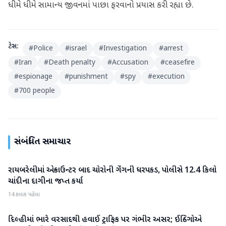
ધીમે ધીમે સામાન્ય જીવનમાં પાછા ફરવાનો પ્રયાસ કરી રહ્યા છે.
ટેગ્સ:
#
Police
#
israel
#
Investigation
#
arrest
#
Iran
#
Death penalty
#
Accusation
#
ceasefire
#
espionage
#
punishment
#
spy
#
execution
#
700 people
સંબંધિત સમાચાર
રાયબરેલીમાં એન્કાઉન્ટર બાદ ચોરોની ગેંગની ધરપકડ, પોલીસે 12.4 કિલો
રાષ્ટ્રીય
ચાંદીના દાગીના જપ્ત કર્યા
14 કલાક પહેલા
દિલ્હીમાં ભારે વરસાદથી હવાઈ ટ્રાફિક પર ગંભીર અસર; ઈન્ડિગોએ
રાષ્ટ્રીય