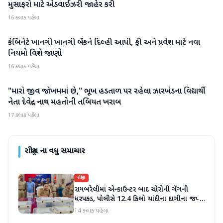
મુસાફરો માટે એડવાઈઝરી જાહેર કરી
16 કલાક પહેલા
કેબિનેટે ખાનગી ખાનગી બેંકને દિલ્હી આપી, ફી અને પ્રવેશ માટે નવા
રાષ્ટ્રીય
નિયમો વિશે જાણો
16 કલાક પહેલા
"મારો જીવ જોખમમાં છે," ભૂખ હડતાળ પર રહેલા ઝારખંડના વિદ્યાર્થી
રાષ્ટ્રીય
નેતા દેવેન્દ્ર નાથ મહતોની તબિયત ખરાબ
17 કલાક પહેલા
રાષ્ટ્રીય
ના વધુ સમાચાર
રાષ્ટ્રીય
રાયબરેલીમાં એન્કાઉન્ટર બાદ ચોરોની ગેંગની
ધરપકડ, પોલીસે 12.4 કિલો ચાંદીના દાગીના જપ્ત
કર્યા
14 કલાક પહેલા