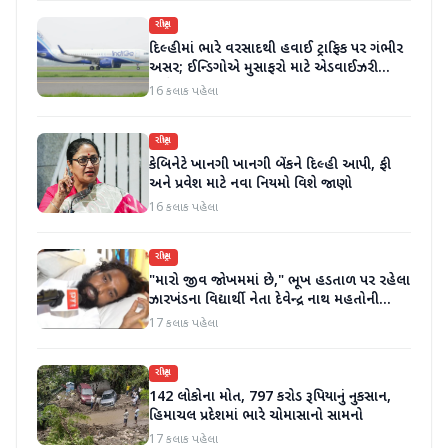
રાષ્ટ્રીય
દિલ્હીમાં ભારે વરસાદથી હવાઈ ટ્રાફિક પર ગંભીર
અસર; ઈન્ડિગોએ મુસાફરો માટે એડવાઈઝરી
જાહેર કરી
16 કલાક પહેલા
રાષ્ટ્રીય
કેબિનેટે ખાનગી ખાનગી બેંકને દિલ્હી આપી, ફી
અને પ્રવેશ માટે નવા નિયમો વિશે જાણો
16 કલાક પહેલા
રાષ્ટ્રીય
"મારો જીવ જોખમમાં છે," ભૂખ હડતાળ પર રહેલા
ઝારખંડના વિદ્યાર્થી નેતા દેવેન્દ્ર નાથ મહતોની
તબિયત ખરાબ
17 કલાક પહેલા
રાષ્ટ્રીય
142 લોકોના મોત, 797 કરોડ રૂપિયાનું નુકસાન,
હિમાચલ પ્રદેશમાં ભારે ચોમાસાનો સામનો
17 કલાક પહેલા