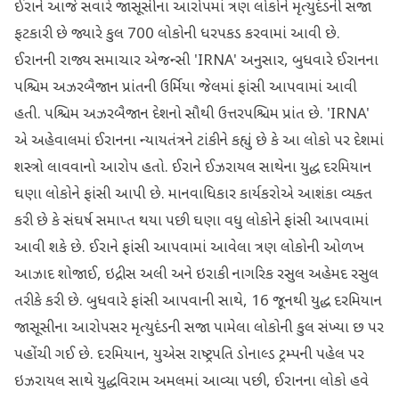
ઈરાને આજે સવારે જાસૂસીના આરોપમાં ત્રણ લોકોને મૃત્યુદંડની સજા
ફટકારી છે જ્યારે કુલ 700 લોકોની ધરપકડ કરવામાં આવી છે.
ઈરાનની રાજ્ય સમાચાર એજન્સી 'IRNA' અનુસાર, બુધવારે ઈરાનના
પશ્ચિમ અઝરબૈજાન પ્રાંતની ઉર્મિયા જેલમાં ફાંસી આપવામાં આવી
હતી. પશ્ચિમ અઝરબૈજાન દેશનો સૌથી ઉત્તરપશ્ચિમ પ્રાંત છે. 'IRNA'
એ અહેવાલમાં ઈરાનના ન્યાયતંત્રને ટાંકીને કહ્યું છે કે આ લોકો પર દેશમાં
શસ્ત્રો લાવવાનો આરોપ હતો. ઈરાને ઈઝરાયલ સાથેના યુદ્ધ દરમિયાન
ઘણા લોકોને ફાંસી આપી છે. માનવાધિકાર કાર્યકરોએ આશંકા વ્યક્ત
કરી છે કે સંઘર્ષ સમાપ્ત થયા પછી ઘણા વધુ લોકોને ફાંસી આપવામાં
આવી શકે છે. ઈરાને ફાંસી આપવામાં આવેલા ત્રણ લોકોની ઓળખ
આઝાદ શોજાઈ, ઇદ્રીસ અલી અને ઇરાકી નાગરિક રસુલ અહેમદ રસુલ
તરીકે કરી છે. બુધવારે ફાંસી આપવાની સાથે, 16 જૂનથી યુદ્ધ દરમિયાન
જાસૂસીના આરોપસર મૃત્યુદંડની સજા પામેલા લોકોની કુલ સંખ્યા છ પર
પહોંચી ગઈ છે. દરમિયાન, યુએસ રાષ્ટ્રપતિ ડોનાલ્ડ ટ્રમ્પની પહેલ પર
ઇઝરાયલ સાથે યુદ્ધવિરામ અમલમાં આવ્યા પછી, ઈરાનના લોકો હવે