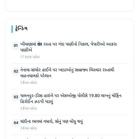
ટ્રેન્ડિંગ
ખીમાણામાં જાહેર રસ્તા પર ગંદા પાણીનો નિકાલ, વેપારીઓ આકરા
01
પાણીએ
17 કલાક પહેલા
નેનાવા-સાંચોર હાઈવે પર ખાડાઓનું સામ્રાજ્ય બિસ્માર રસ્તાથી
02
વાહનચાલકો પરેશાન
2 દિવસ પહેલા
પાલનપુર-ડીસા હાઇવે પર એસઓજી પોલીસે 19.80 લાખનું મોર્ફિન
03
હિરોઈન ઝડપી પાડ્યું
2 દિવસ પહેલા
ચાંદીના ભાવમાં વધારો, સોનું પણ મોંઘુ થયું
04
3 દિવસ પહેલા