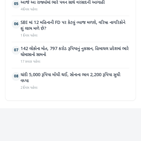
આજે આ રાજ્યોમાં ભારે પવન સાથે વરસાદની આગાહી
05
4 દિવસ પહેલા
SBI માં 12 મહિનાની FD પર કેટલું વ્યાજ મળશે, વરિષ્ઠ નાગરિકોને
06
શું લાભ મળે છે?
1 દિવસ પહેલા
142 લોકોના મોત, 797 કરોડ રૂપિયાનું નુકસાન, હિમાચલ પ્રદેશમાં ભારે
07
ચોમાસાનો સામનો
17 કલાક પહેલા
ચાંદી 5,000 રૂપિયા મોંઘી થઈ, સોનાના ભાવ 2,200 રૂપિયા સુધી
08
વધ્યા
2 દિવસ પહેલા