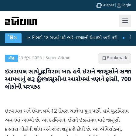
E-Paper
|
Login
હવામાન વિભાગે 18 રાજ્યો માટે ભારે વરસાદની ચેતવણી જારી કરી
બ્રેકિંગ
●
સિદ્ધપુરથી બ
25 જૂન, 2025
|
Super Admin
Bookmark
રાષ્ટ્રીય
ઇઝરાયલ સાથે યુદ્ધવિરામ બાદ હવે ઇરાને જાસૂસોને સજા
આપવાનું શરૂ કર્યું, જાસૂસીના આરોપમાં ત્રણને ફાંસી, 700
લોકોની ધરપકડ
ઇઝરાયલ અને ઈરાન વચ્ચે 12 દિવસ ચાલેલા યુદ્ધ પછી, હવે યુદ્ધવિરામ
અમલમાં આવ્યો છે. આ દરમિયાન, ઈરાને ઇઝરાયલ માટે જાસૂસી
કરનારા લોકોની શોધ અને સજા શરૂ કરી દીધી છે. આ એપિસોડમાં,