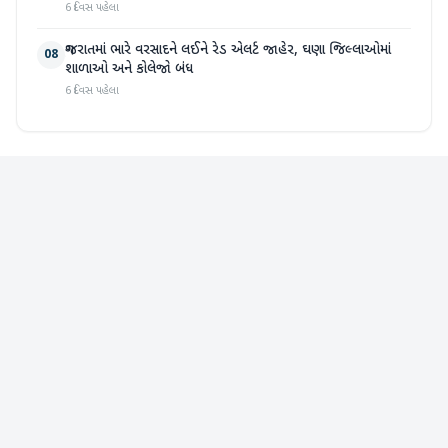
6 દિવસ પહેલા
ગુજરાતમાં ભારે વરસાદને લઈને રેડ એલર્ટ જાહેર, ઘણા જિલ્લાઓમાં
08
શાળાઓ અને કોલેજો બંધ
6 દિવસ પહેલા