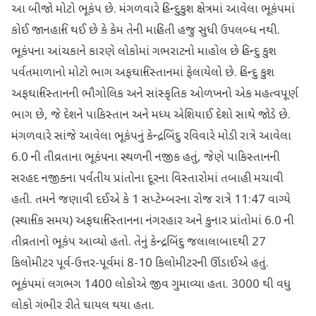
આ બીજો મોટો ભૂકંપ છે. મંગળવારે હિન્દુકુશ ક્ષેત્રમાં આવેલા ભૂકંપમાં
કોઈ જાનહાનિ થઈ છે કે કેમ તેની માહિતી હજુ સુધી ઉપલબ્ધ નથી.
ભૂકંપના આંચકાને કારણે લોકોમાં ગભરાટનો માહોલ છે હિન્દુ કુશ
પર્વતમાળાનો મોટો ભાગ અફઘાનિસ્તાનમાં ફેલાયેલો છે. હિન્દુ કુશ
અફઘાનિસ્તાનની ભૌગોલિક અને સાંસ્કૃતિક ઓળખનો એક મહત્વપૂર્ણ
ભાગ છે, જે દેશને પાકિસ્તાન અને મધ્ય એશિયાઈ દેશો સાથે જોડે છે.
મંગળવારે સાંજે આવેલા ભૂકંપનું કેન્દ્રબિંદુ રવિવારે મોડી રાત્રે આવેલા
6.0 ની તીવ્રતાના ભૂકંપના સ્થળની નજીક હતું, જેણે પાકિસ્તાનની
સરહદ નજીકના પર્વતીય પ્રાંતોના દૂરના વિસ્તારોમાં તબાહી મચાવી
હતી. તમને જણાવી દઈએ કે 1 સપ્ટેમ્બરના રોજ રાત્રે 11:47 વાગ્યે
(સ્થાનિક સમય) અફઘાનિસ્તાનના નંગરહાર અને કુનાર પ્રાંતોમાં 6.0 ની
તીવ્રતાનો ભૂકંપ આવ્યો હતો. તેનું કેન્દ્રબિંદુ જલાલાબાદથી 27
કિલોમીટર પૂર્વ-ઉત્તર-પૂર્વમાં 8-10 કિલોમીટરની ઊંડાઈએ હતું.
ભૂકંપમાં લગભગ 1400 લોકોએ જીવ ગુમાવ્યા હતા. 3000 થી વધુ
લોકો ગંભીર રીતે ઘાયલ થયા હતા.