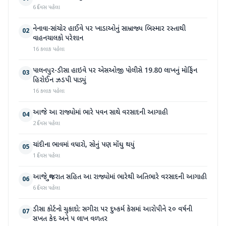
6 દિવસ પહેલા
નેનાવા-સાંચોર હાઈવે પર ખાડાઓનું સામ્રાજ્ય બિસ્માર રસ્તાથી
02
વાહનચાલકો પરેશાન
16 કલાક પહેલા
પાલનપુર-ડીસા હાઇવે પર એસઓજી પોલીસે 19.80 લાખનું મોર્ફિન
03
હિરોઈન ઝડપી પાડ્યું
16 કલાક પહેલા
આજે આ રાજ્યોમાં ભારે પવન સાથે વરસાદની આગાહી
04
2 દિવસ પહેલા
ચાંદીના ભાવમાં વધારો, સોનું પણ મોંઘુ થયું
05
1 દિવસ પહેલા
આજે ગુજરાત સહિત આ રાજ્યોમાં ભારેથી અતિભારે વરસાદની આગાહી
06
6 દિવસ પહેલા
ડીસા કોર્ટનો ચુકાદો: સગીરા પર દુષ્કર્મ કેસમાં આરોપીને ૨૦ વર્ષની
07
સખત કેદ અને ૫ લાખ વળતર