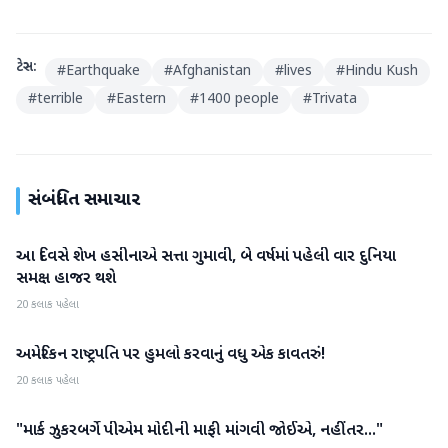
ટેગ્સ:
#
Earthquake
#
Afghanistan
#
lives
#
Hindu Kush
#
terrible
#
Eastern
#
1400 people
#
Trivata
સંબંધિત સમાચાર
આ દિવસે શેખ હસીનાએ સત્તા ગુમાવી, બે વર્ષમાં પહેલી વાર દુનિયા
આંતરરાષ્ટ્રીય
સમક્ષ હાજર થશે
20 કલાક પહેલા
અમેરિકન રાષ્ટ્રપતિ પર હુમલો કરવાનું વધુ એક કાવતરું!
આંતરરાષ્ટ્રીય
20 કલાક પહેલા
"માર્ક ઝુકરબર્ગે પીએમ મોદીની માફી માંગવી જોઈએ, નહીંતર..."
આંતરરાષ્ટ્રીય