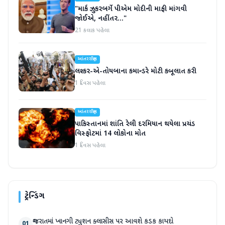
"માર્ક ઝુકરબર્ગે પીએમ મોદીની માફી માંગવી
જોઈએ, નહીંતર..."
21 કલાક પહેલા
આંતરરાષ્ટ્રીય
લશ્કર-એ-તોયબાના કમાન્ડરે મોટી કબૂલાત કરી
1 દિવસ પહેલા
આંતરરાષ્ટ્રીય
પાકિસ્તાનમાં શાંતિ રેલી દરમિયાન થયેલા પ્રચંડ
વિસ્ફોટમાં 14 લોકોના મોત
1 દિવસ પહેલા
ટ્રેન્ડિંગ
ગુજરાતમાં ખાનગી ટ્યુશન ક્લાસીસ પર આવશે કડક કાયદો
01