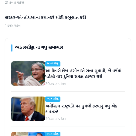
21 કલાક પહેલા
લશ્કર-એ-તોયબાના કમાન્ડરે મોટી કબૂલાત કરી
આંતરરાષ્ટ્રીય
1 દિવસ પહેલા
આંતરરાષ્ટ્રીય
ના વધુ સમાચાર
આંતરરાષ્ટ્રીય
આ દિવસે શેખ હસીનાએ સત્તા ગુમાવી, બે વર્ષમાં
પહેલી વાર દુનિયા સમક્ષ હાજર થશે
20 કલાક પહેલા
આંતરરાષ્ટ્રીય
અમેરિકન રાષ્ટ્રપતિ પર હુમલો કરવાનું વધુ એક
કાવતરું!
20 કલાક પહેલા
આંતરરાષ્ટ્રીય