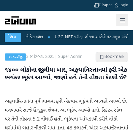
E-Paper
|
Login
ર્જ અને ડેટા પ્લાન
બ્રેકિંગ
●
UGC-NET પરીક્ષા લીકના આરોપો પર રાહુલ ગાંધીએ કેન્દ્ર પર પ્રહ
3 સપ્ટેમ્બર, 2025
|
Super Admin
Bookmark
આંતરરાષ્ટ્રીય
૧૪૦૦ લોકોના જીવ લીધા બાદ, અફઘાનિસ્તાનમાં ફરી એક
ભયંકર ભૂકંપ આવ્યો, જાણો હવે તેની તીવ્રતા કેટલી છે?
અફઘાનિસ્તાનના પૂર્વ ભાગમાં ફરી એકવાર ભૂકંપનો આંચકો આવ્યો છે.
મંગળવારે સાંજે હિન્દુકુશ ક્ષેત્રમાં આ ભૂકંપ આવ્યો હતો. રિક્ટર સ્કેલ
પર તેની તીવ્રતા 5.2 નોંધાઈ હતી. ભૂકંપના આંચકાથી ડરીને લોકો
ઘરોમાંથી બહાર નીકળી ગયા હતા. 48 કલાકની અંદર અફઘાનિસ્તાનમાં