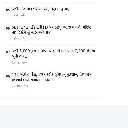
ચાંદીના ભાવમાં વધારો, સોનું પણ મોંઘુ થયું
05
3 દિવસ પહેલા
SBI માં 12 મહિનાની FD પર કેટલું વ્યાજ મળશે, વરિષ્ઠ
06
નાગરિકોને શું લાભ મળે છે?
1 દિવસ પહેલા
ચાંદી 5,000 રૂપિયા મોંઘી થઈ, સોનાના ભાવ 2,200 રૂપિયા
07
સુધી વધ્યા
2 દિવસ પહેલા
142 લોકોના મોત, 797 કરોડ રૂપિયાનું નુકસાન, હિમાચલ
08
પ્રદેશમાં ભારે ચોમાસાનો સામનો
7 કલાક પહેલા