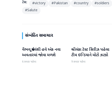
ટેગ્સ:
#
victory
#
Pakistan
#
country
#
soldiers
#
Salute
સંબંધિત સમાચાર
વૈભવ સૂર્યવંશી હવે એક નવા
શ્રીલંકા ટેસ્ટ સિરીઝ પહેલા
રમતગમત
રમતગમત
અવતારમાં જોવા મળશે
ટીમ ઇન્ડિયાને મોટો ઝટકો
6 કલાક પહેલા
9 કલાક પહેલા