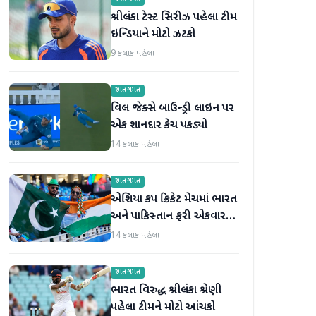
શ્રીલંકા ટેસ્ટ સિરીઝ પહેલા ટીમ
ઇન્ડિયાને મોટો ઝટકો
9 કલાક પહેલા
રમતગમત
વિલ જેક્સે બાઉન્ડ્રી લાઇન પર
એક શાનદાર કેચ પકડ્યો
14 કલાક પહેલા
રમતગમત
એશિયા કપ ક્રિકેટ મેચમાં ભારત
અને પાકિસ્તાન ફરી એકવાર
આમને-સામને થશે
14 કલાક પહેલા
રમતગમત
ભારત વિરુદ્ધ શ્રીલંકા શ્રેણી
પહેલા ટીમને મોટો આંચકો