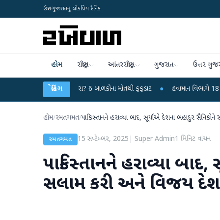
ઉત્તર ગુજરાતનું લોકપ્રિય દૈનિક
હોમ
રાષ્ટ્રીય
આંતરરાષ્ટ્રીય
ગુજરાત
ઉત્તર ગુજ
ાયરસ કે ચાંદીપુરા? 6 બાળકોના મોતથી ફફડાટ
બ્રેકિંગ
●
હવામાન વિભાગે 18 રાજ્યો માટે ભાર
હોમ
/
રમતગમત
/
પાકિસ્તાનને હરાવ્યા બાદ, સૂર્યાએ દેશના બહાદુર સૈનિકોને
15 સપ્ટેમ્બર, 2025
|
Super Admin
1
મિનિટ વાંચન
રમતગમત
પાકિસ્તાનને હરાવ્યા બાદ, 
સલામ કરી અને વિજય દેશને