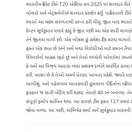
ભારતીય ક્રિકેટ ટીમે T20 એશિયા કપ 2025 માં શાનદાર રીતે પ
બોલરો અને બેટ્સમેનોએ શાનદાર પ્રદર્શન કર્યું. પાકિસ્તાની ટ
ભારતે આ લક્ષ્ય સરળતાથી પ્રાપ્ત કરી લીધું. જીત બાદ ભારત
કેપ્ટન સૂર્યકુમાર યાદવે કહ્યું કે જીત પછી આ એક સારી લાગણ
તેને જીતવા માંગો છો. એક બોક્સ હું હંમેશા ટિક કરવા માંગતો 
ફક્ત એક રમત છે અને અમે બધા વિરોધીઓ માટે સમાન તૈયારી કરી
સ્પિનરોનો ચાહક રહ્યો છું અને તેઓ વચ્ચેની ઓવરોમાં રમતને સારી
કે અમે આ વિજય અમારા બધા સશસ્ત્ર દળોને સમર્પિત કરવા
કરી. આશા છે કે તેઓ અમને પ્રેરણા આપતા રહેશે. જ્યારે 
આપીશું. અમે પહેલગામ આતંકવાદી હુમલાના પીડિતોના પરિવારો
ફરહાન જ સારી બેટિંગ કરી શક્યા. તેમણે 40 રન બનાવ્યા. 
સંપૂર્ણ ફ્લોપ સાબિત થયા. આ કારણે ટીમ ફક્ત 127 રનમાં સ
જોવા મળ્યા. આ પછી, અભિષેક શર્મા અને સૂર્યકુમાર યાદવની ઇ