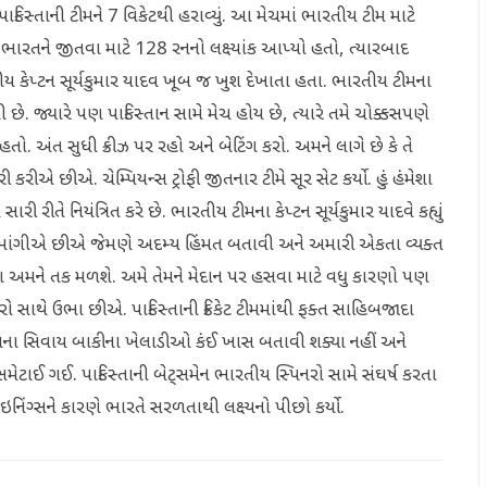
ાકિસ્તાની ટીમને 7 વિકેટથી હરાવ્યું. આ મેચમાં ભારતીય ટીમ માટે
ીમે ભારતને જીતવા માટે 128 રનનો લક્ષ્યાંક આપ્યો હતો, ત્યારબાદ
ીય કેપ્ટન સૂર્યકુમાર યાદવ ખૂબ જ ખુશ દેખાતા હતા. ભારતીય ટીમના
ી છે. જ્યારે પણ પાકિસ્તાન સામે મેચ હોય છે, ત્યારે તમે ચોક્કસપણે
હતો. અંત સુધી ક્રીઝ પર રહો અને બેટિંગ કરો. અમને લાગે છે કે તે
એ છીએ. ચેમ્પિયન્સ ટ્રોફી જીતનાર ટીમે સૂર સેટ કર્યો. હું હંમેશા
 રીતે નિયંત્રિત કરે છે. ભારતીય ટીમના કેપ્ટન સૂર્યકુમાર યાદવે કહ્યું
 માંગીએ છીએ જેમણે અદમ્ય હિંમત બતાવી અને અમારી એકતા વ્યક્ત
પણ અમને તક મળશે. અમે તેમને મેદાન પર હસવા માટે વધુ કારણો પણ
 સાથે ઉભા છીએ. પાકિસ્તાની ક્રિકેટ ટીમમાંથી ફક્ત સાહિબજાદા
તેમના સિવાય બાકીના ખેલાડીઓ કંઈ ખાસ બતાવી શક્યા નહીં અને
મેટાઈ ગઈ. પાકિસ્તાની બેટ્સમેન ભારતીય સ્પિનરો સામે સંઘર્ષ કરતા
નિંગ્સને કારણે ભારતે સરળતાથી લક્ષ્યનો પીછો કર્યો.