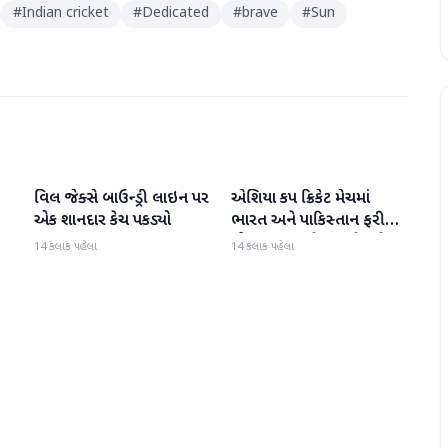
#
Indian cricket
#
Dedicated
#
brave
#
Sun
વિલ જેક્સે બાઉન્ડ્રી લાઇન પર
એશિયા કપ ક્રિકેટ મેચમાં
રમતગમત
રમતગમત
એક શાનદાર કેચ પકડ્યો
ભારત અને પાકિસ્તાન ફરી
એકવાર આમને-સામને થશે
14 કલાક પહેલા
14 કલાક પહેલા