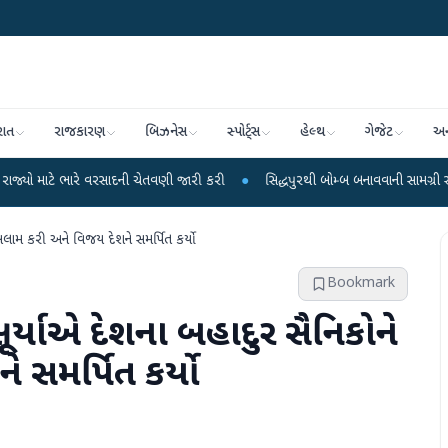
રાત
રાજકારણ
બિઝનેસ
સ્પોર્ટ્સ
હેલ્થ
ગેજેટ
અન
ે વરસાદની ચેતવણી જારી કરી
●
સિદ્ધપુરથી બોમ્બ બનાવવાની સામગ્રી સાથે જૈશના 5 શ
 સલામ કરી અને વિજય દેશને સમર્પિત કર્યો
Bookmark
સૂર્યાએ દેશના બહાદુર સૈનિકોને
 સમર્પિત કર્યો