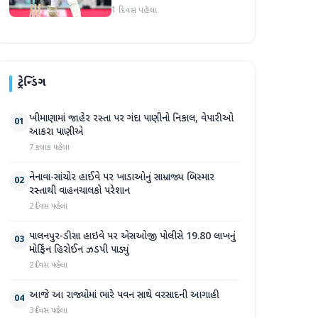
1 દિવસ પહેલા
ટ્રેન્ડિંગ
ખીમાણામાં જાહેર રસ્તા પર ગંદા પાણીનો નિકાલ, વેપારીઓ
01
આકરા પાણીએ
7 કલાક પહેલા
નેનાવા-સાંચોર હાઈવે પર ખાડાઓનું સામ્રાજ્ય બિસ્માર
02
રસ્તાથી વાહનચાલકો પરેશાન
2 દિવસ પહેલા
પાલનપુર-ડીસા હાઇવે પર એસઓજી પોલીસે 19.80 લાખનું
03
મોર્ફિન હિરોઈન ઝડપી પાડ્યું
2 દિવસ પહેલા
આજે આ રાજ્યોમાં ભારે પવન સાથે વરસાદની આગાહી
04
3 દિવસ પહેલા