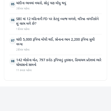
ચાંદીના ભાવમાં વધારો, સોનું પણ મોંઘુ થયું
05
3 દિવસ પહેલા
SBI માં 12 મહિનાની FD પર કેટલું વ્યાજ મળશે, વરિષ્ઠ નાગરિકોને
06
શું લાભ મળે છે?
1 દિવસ પહેલા
ચાંદી 5,000 રૂપિયા મોંઘી થઈ, સોનાના ભાવ 2,200 રૂપિયા સુધી
07
વધ્યા
2 દિવસ પહેલા
142 લોકોના મોત, 797 કરોડ રૂપિયાનું નુકસાન, હિમાચલ પ્રદેશમાં ભારે
08
ચોમાસાનો સામનો
11 કલાક પહેલા