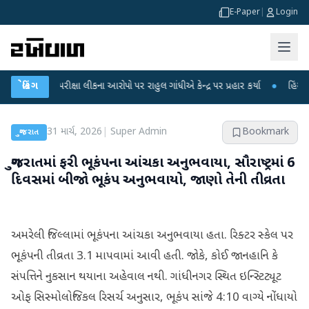
E-Paper
|
Login
NET પરીક્ષા લીકના આરોપો પર રાહુલ ગાંધીએ કેન્દ્ર પર પ્રહાર કર્યા
બ્રેકિંગ
●
હિંમતનગરમાં 
31 માર્ચ, 2026
|
Super Admin
Bookmark
ગુજરાત
ગુજરાતમાં ફરી ભૂકંપના આંચકા અનુભવાયા, સૌરાષ્ટ્રમાં 6
દિવસમાં બીજો ભૂકંપ અનુભવાયો, જાણો તેની તીવ્રતા
અમરેલી જિલ્લામાં ભૂકંપના આંચકા અનુભવાયા હતા. રિક્ટર સ્કેલ પર
ભૂકંપની તીવ્રતા 3.1 માપવામાં આવી હતી. જોકે, કોઈ જાનહાનિ કે
સંપત્તિને નુકસાન થયાના અહેવાલ નથી. ગાંધીનગર સ્થિત ઇન્સ્ટિટ્યૂટ
ઓફ સિસ્મોલોજિકલ રિસર્ચ અનુસાર, ભૂકંપ સાંજે 4:10 વાગ્યે નોંધાયો