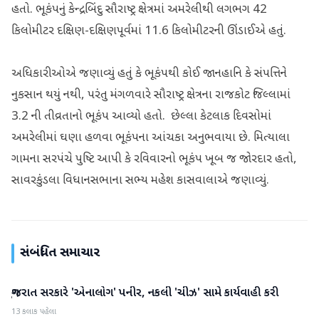
હતો. ભૂકંપનું કેન્દ્રબિંદુ સૌરાષ્ટ્ર ક્ષેત્રમાં અમરેલીથી લગભગ 42
કિલોમીટર દક્ષિણ-દક્ષિણપૂર્વમાં 11.6 કિલોમીટરની ઊંડાઈએ હતું.
અધિકારીઓએ જણાવ્યું હતું કે ભૂકંપથી કોઈ જાનહાનિ કે સંપત્તિને
નુકસાન થયું નથી, પરંતુ મંગળવારે સૌરાષ્ટ્ર ક્ષેત્રના રાજકોટ જિલ્લામાં
3.2 ની તીવ્રતાનો ભૂકંપ આવ્યો હતો. છેલ્લા કેટલાક દિવસોમાં
અમરેલીમાં ઘણા હળવા ભૂકંપના આંચકા અનુભવાયા છે. મિત્યાલા
ગામના સરપંચે પુષ્ટિ આપી કે રવિવારનો ભૂકંપ ખૂબ જ જોરદાર હતો,
સાવરકુંડલા વિધાનસભાના સભ્ય મહેશ કાસવાલાએ જણાવ્યું.
સંબંધિત સમાચાર
ગુજરાત સરકારે 'એનાલોગ' પનીર, નકલી 'ચીઝ' સામે કાર્યવાહી કરી
ગુજરાત
13 કલાક પહેલા