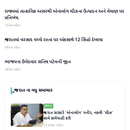
રાજ્યમાં તાત્કાલિક અસરથી એનાલોગ ચીઝના ઉત્પાદન અને વેચાણ પર
ગુજરાત
પ્રતિબંધ.
1 દિવસ પહેલા
ગુજરાતમાં વરસાદ વચ્ચે રસ્તા પર એકસાથે 12 સિંહો દેખાયા
ગુજરાત
4 દિવસ પહેલા
ભાજપના ઉમેદવાર સતિષ પટેલની જીત
ગુજરાત
4 દિવસ પહેલા
ગુજરાત
ના વધુ સમાચાર
ગુજરાત
ગુજરાત સરકારે 'એનાલોગ' પનીર, નકલી 'ચીઝ'
સામે કાર્યવાહી કરી
13 કલાક પહેલા