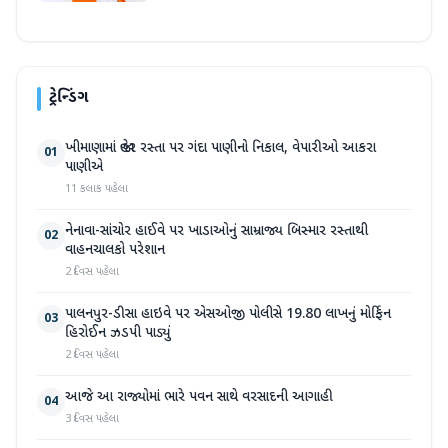
ટ્રેન્ડિંગ
ખીમાણામાં જાહેર રસ્તા પર ગંદા પાણીનો નિકાલ, વેપારીઓ આકરા
01
પાણીએ
11 કલાક પહેલા
નેનાવા-સાંચોર હાઈવે પર ખાડાઓનું સામ્રાજ્ય બિસ્માર રસ્તાથી
02
વાહનચાલકો પરેશાન
2 દિવસ પહેલા
પાલનપુર-ડીસા હાઇવે પર એસઓજી પોલીસે 19.80 લાખનું મોર્ફિન
03
હિરોઈન ઝડપી પાડ્યું
2 દિવસ પહેલા
આજે આ રાજ્યોમાં ભારે પવન સાથે વરસાદની આગાહી
04
3 દિવસ પહેલા