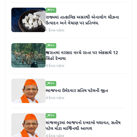
ગુજરાત
રાજ્યમાં તાત્કાલિક અસરથી એનાલોગ ચીઝના
ઉત્પાદન અને વેચાણ પર પ્રતિબંધ.
1 દિવસ પહેલા
ગુજરાત
ગુજરાતમાં વરસાદ વચ્ચે રસ્તા પર એકસાથે 12
સિંહો દેખાયા
4 દિવસ પહેલા
ગુજરાત
ભાજપના ઉમેદવાર સતિષ પટેલની જીત
4 દિવસ પહેલા
ગુજરાત
માંજલપુરમાં ભાજપનો દબદબો યથાવત, સતીષ
પટેલ મોટા માર્જિનથી આગળ
4 દિવસ પહેલા