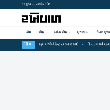
ઉત્તર ગુજરાતનું લોકપ્રિય દૈનિક
હોમ
રાષ્ટ્રીય
આંતરરાષ્ટ્રીય
ગુજરાત
ઉત્તર ગુજ
રોપો પર રાહુલ ગાંધીએ કેન્દ્ર પર પ્રહાર કર્યા
બ્રેકિંગ
●
હિંમતનગરમાં રહસ્યમય વાયરસ કે ચ