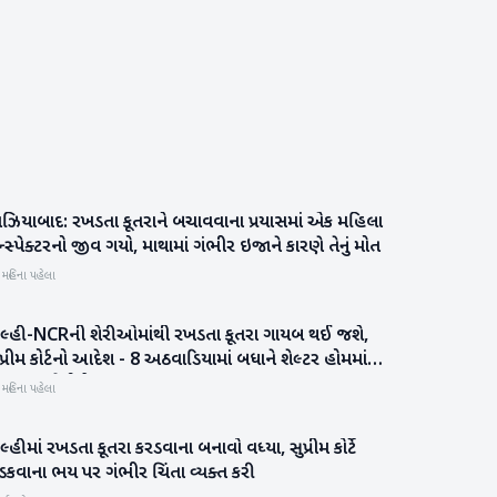
ાઝિયાબાદ: રખડતા કૂતરાને બચાવવાના પ્રયાસમાં એક મહિલા
રાષ્ટ્રીય
્સ્પેક્ટરનો જીવ ગયો, માથામાં ગંભીર ઇજાને કારણે તેનું મોત
 મહિના પહેલા
િલ્હી-NCRની શેરીઓમાંથી રખડતા કૂતરા ગાયબ થઈ જશે,
રાષ્ટ્રીય
પ્રીમ કોર્ટનો આદેશ - 8 અઠવાડિયામાં બધાને શેલ્ટર હોમમાં
ોકલવા જોઈએ
 મહિના પહેલા
લ્હીમાં રખડતા કૂતરા કરડવાના બનાવો વધ્યા, સુપ્રીમ કોર્ટે
રાષ્ટ્રીય
ડકવાના ભય પર ગંભીર ચિંતા વ્યક્ત કરી