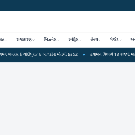
રાત
રાજકારણ
બિઝનેસ
સ્પોર્ટ્સ
હેલ્થ
ગેજેટ
અન
ાંદીપુરા? 6 બાળકોના મોતથી ફફડાટ
●
હવામાન વિભાગે 18 રાજ્યો માટે ભારે વરસાદની