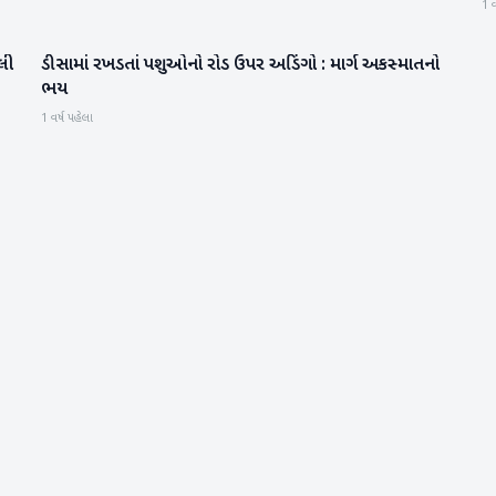
1 વ
લી
ડીસામાં રખડતાં પશુઓનો રોડ ઉપર અડિંગો : માર્ગ અકસ્માતનો
બનાસકાંઠા
ભય
1 વર્ષ પહેલા