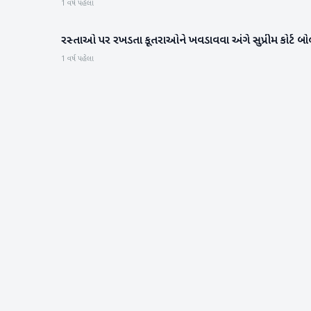
1 વર્ષ પહેલા
રસ્તાઓ પર રખડતા કૂતરાઓને ખવડાવવા અંગે સુપ્રીમ કોર્ટ બો
રાષ્ટ્રીય
1 વર્ષ પહેલા