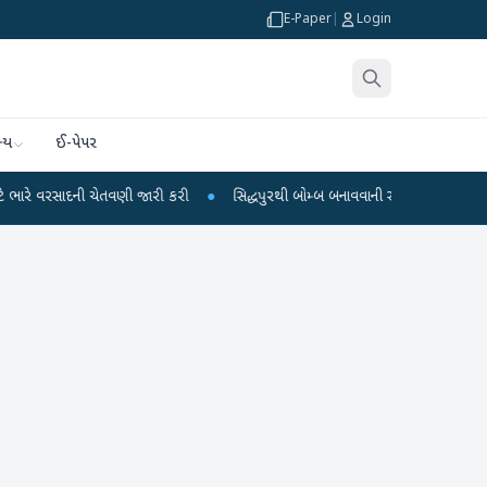
E-Paper
|
Login
્ય
ઈ-પેપર
 ચેતવણી જારી કરી
●
સિદ્ધપુરથી બોમ્બ બનાવવાની સામગ્રી સાથે જૈશના 5 શંકાસ્પદ આ