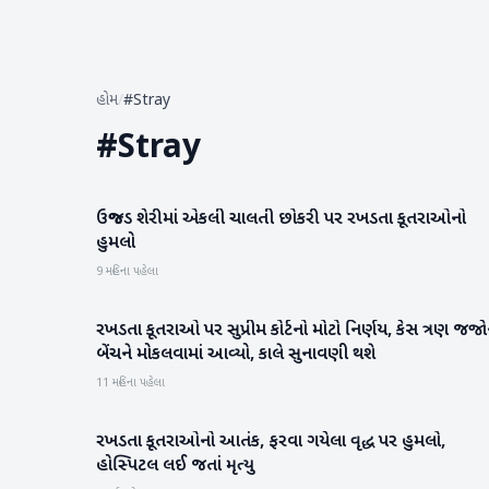
હોમ
/
#Stray
#
Stray
ઉજ્જડ શેરીમાં એકલી ચાલતી છોકરી પર રખડતા કૂતરાઓનો
રાષ્ટ્રીય
હુમલો
9 મહિના પહેલા
રખડતા કૂતરાઓ પર સુપ્રીમ કોર્ટનો મોટો નિર્ણય, કેસ ત્રણ જજ
રાષ્ટ્રીય
બેંચને મોકલવામાં આવ્યો, કાલે સુનાવણી થશે
11 મહિના પહેલા
રખડતા કૂતરાઓનો આતંક, ફરવા ગયેલા વૃદ્ધ પર હુમલો,
રાષ્ટ્રીય
હોસ્પિટલ લઈ જતાં મૃત્યુ