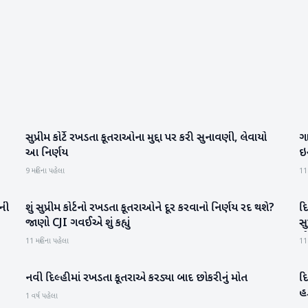
સુપ્રીમ કોર્ટે રખડતા કૂતરાઓના મુદ્દા પર કરી સુનાવણી, લેવાયો
ગ
રાષ્ટ્રીય
આ નિર્ણય
ઇન
9 મહિના પહેલા
11
ોની
શું સુપ્રીમ કોર્ટનો રખડતા કૂતરાઓને દૂર કરવાનો નિર્ણય રદ થશે?
દ
રાષ્ટ્રીય
જાણો CJI ગવઈએ શું કહ્યું
સુ
મ
11 મહિના પહેલા
11
નવી દિલ્હીમાં રખડતા કૂતરાએ કરડ્યા બાદ છોકરીનું મોત
દિ
રાષ્ટ્રીય
હ
1 વર્ષ પહેલા