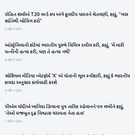
રોહિત શર્માએ T20 વર્લ્ડ કપ અંગે કુલદીપ યાદવને ચેતવણી, કહ્યું, "બસ
રમતગમત
શાંતિથી બોલિંગ કરો"
6 મહિના પહેલા
ઓસ્ટ્રેલિયાની કોર્ટમાં ભારતીય પુરુષે વિચિત્ર દલીલ કરી, કહ્યું, 'મેં મારી
આંતરરાષ્ટ્રીય
પત્નીની હત્યા કરી, પણ તે હત્યા નથી'
6 મહિના પહેલા
સોશિયલ મીડિયા પ્લેટફોર્મ 'X' એ પોતાની ભૂલ સ્વીકારી, કહ્યું કે ભારતીય
આંતરરાષ્ટ્રીય
કાયદા અનુસાર કાર્યવાહી કરશે
6 મહિના પહેલા
પીએમ મોદીએ ખાલિદા ઝિયાના પુત્ર તારિક રહેમાનને પત્ર લખીને કહ્યું,
રાષ્ટ્રીય
'તેઓ મજબૂત દૃઢ વિશ્વાસ ધરાવતા નેતા હતા'
7 મહિના પહેલા