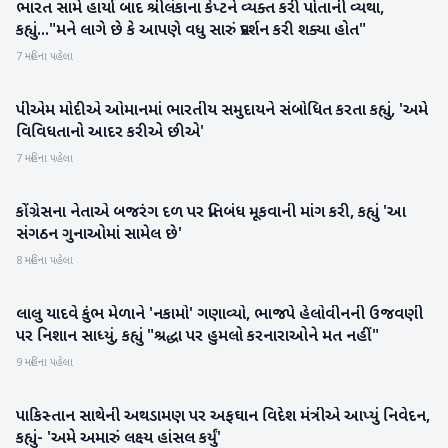
ભારત સામે હાર્યા બાદ શ્રીલંકાના કેપ્ટને વ્યક્ત કરી પોતાની વ્યથા,
રમતગમત
કહ્યું..."મને લાગે છે કે આપણે વધુ સારું પ્રદર્શન કરી શક્યા હોત"
7 મહિના પહેલા
પીએમ મોદીએ ઓમાનમાં ભારતીય સમુદાયને સંબોધિત કરતા કહ્યું, 'અમે
રાષ્ટ્રીય
વિવિધતાનો આદર કરીએ છીએ'
7 મહિના પહેલા
કોંગ્રેસના નેતાએ બજરંગ દળ પર પ્રતિબંધ મૂકવાની માંગ કરી, કહ્યું 'આ
રાષ્ટ્રીય
સંગઠન ગુનાઓમાં સામેલ છે'
8 મહિના પહેલા
લાલુ યાદવે કુંભ મેળાને 'નકામો' ગણાવ્યો, ભાજપે હેલોવીનની ઉજવણી
રાષ્ટ્રીય
પર નિશાન સાધ્યું, કહ્યું "શ્રદ્ધા પર હુમલો કરનારાઓને મત નહીં"
9 મહિના પહેલા
પાકિસ્તાન સાથેની અથડામણ પર અફઘાન વિદેશ મંત્રીએ આપ્યું નિવેદન,
આંતરરાષ્ટ્રીય
કહ્યું- 'અમે અમારું લક્ષ્ય હાંસલ કર્યું'