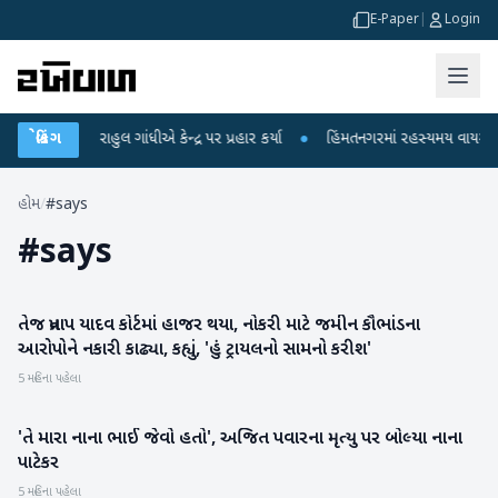
E-Paper
|
Login
ોપો પર રાહુલ ગાંધીએ કેન્દ્ર પર પ્રહાર કર્યા
બ્રેકિંગ
●
હિંમતનગરમાં રહસ્યમય વાયરસ કે ચા
હોમ
/
#says
#
says
તેજ પ્રતાપ યાદવ કોર્ટમાં હાજર થયા, નોકરી માટે જમીન કૌભાંડના
રાષ્ટ્રીય
આરોપોને નકારી કાઢ્યા, કહ્યું, 'હું ટ્રાયલનો સામનો કરીશ'
5 મહિના પહેલા
'તે મારા નાના ભાઈ જેવો હતો', અજિત પવારના મૃત્યુ પર બોલ્યા નાના
મનોરંજન
પાટેકર
5 મહિના પહેલા