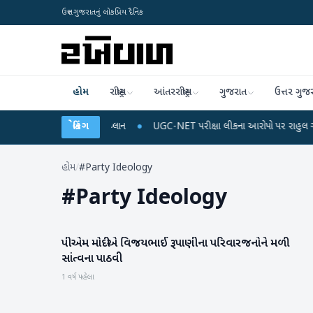
ઉત્તર ગુજરાતનું લોકપ્રિય દૈનિક
હોમ
રાષ્ટ્રીય
આંતરરાષ્ટ્રીય
ગુજરાત
ઉત્તર ગુજ
 રિચાર્જ અને ડેટા પ્લાન
બ્રેકિંગ
●
UGC-NET પરીક્ષા લીકના આરોપો પર રાહુલ ગાંધીએ કેન્દ્ર પ
હોમ
/
#Party Ideology
#
Party Ideology
પીએમ મોદીએ વિજયભાઈ રૂપાણીના પરિવારજનોને મળી
ગુજરાત
સાંત્વના પાઠવી
1 વર્ષ પહેલા