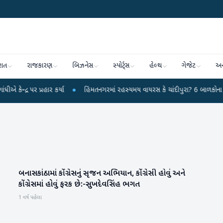
રાત
રાજકારણ
બિઝનેસ
સ્પોર્ટ્સ
હેલ્થ
ગેજેટ
અન
ર પ્રહાર કર્યા
●
હિંમતનગરમાં રહસ્યમય વાયરસ કે ચાંદીપુરા? 6 બાળકોના મોતથી ફફ
બનાસકાંઠામાં કોંગ્રેસનું સૃજન અભિયાન, કોંગ્રેસી હોવું અને
બનાસકાંઠા
કોંગ્રેસમાં હોવું ફરક છે:-સુખદેવસિંહ ભગત
1 વર્ષ પહેલા