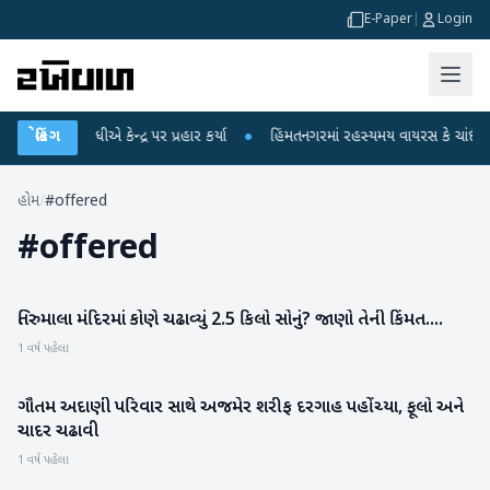
E-Paper
|
Login
રાહુલ ગાંધીએ કેન્દ્ર પર પ્રહાર કર્યા
બ્રેકિંગ
●
હિંમતનગરમાં રહસ્યમય વાયરસ કે ચાંદીપુરા
હોમ
/
#offered
#
offered
તિરુમાલા મંદિરમાં કોણે ચઢાવ્યું 2.5 કિલો સોનું? જાણો તેની કિંમત....
રાષ્ટ્રીય
1 વર્ષ પહેલા
ગૌતમ અદાણી પરિવાર સાથે અજમેર શરીફ દરગાહ પહોંચ્યા, ફૂલો અને
રાષ્ટ્રીય
ચાદર ચઢાવી
1 વર્ષ પહેલા