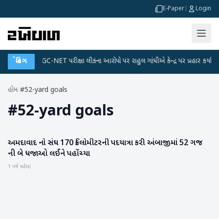
E-Paper
|
Login
પ્લાન
બ્રેકિંગ
●
UGC-NET પરીક્ષા લીકના આરોપો પર રાહુલ ગાંધીએ કેન્દ્ર પર પ્રહાર કર્યા
●
હોમ
/
#52-yard goals
#
52-yard goals
અમદાવાદ નો સંઘ 170 કિલોમીટરની પદયાત્રા કરી અંબાજીમાં 52 ગજ
ગુજરાત
ની બે ધજાઓ લઈને પહોંચ્યા
1 વર્ષ પહેલા