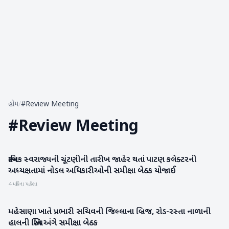
હોમ
/
#Review Meeting
#
Review Meeting
સ્થાનિક સ્વરાજ્યની ચૂંટણીની તારીખ જાહેર થતાં પાટણ કલેક્ટરની
પાટણ
અધ્યક્ષતામાં નોડલ અધિકારીઓની સમીક્ષા બેઠક યોજાઈ
4 મહિના પહેલા
મહેસાણા ખાતે પ્રભારી સચિવની જિલ્લાના બ્રિજ, રોડ-રસ્તા નાળાની
મહેસાણા
હાલની સ્થિતિ અંગે સમીક્ષા બેઠક