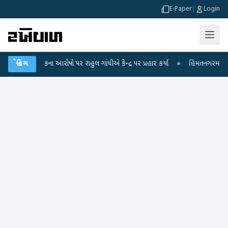
E-Paper
|
Login
ીક્ષા લીકના આરોપો પર રાહુલ ગાંધીએ કેન્દ્ર પર પ્રહાર કર્યા
બ્રેકિંગ
●
હિંમતનગરમાં રહસ્યમ