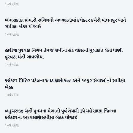
1 વર્ષ પહેલા
બનાસકાંઠા પ્રભારી સચિવની અધ્યક્ષતામાં કલેક્ટર કચેરી પાલનપુર ખાતે
બનાસકાંઠા
સમીક્ષા બેઠક યોજાઈ
1 વર્ષ પહેલા
હારીજ પુરવઠા નિગમ તેમજ સમીના હેડ વર્કસની મુલાકાત લેતા પાણી
પાટણ
પુરવઠા મંત્રી બાવળીયા
1 વર્ષ પહેલા
કલેકટર મિહિર પટેલના અધ્યક્ષસ્થાને ૧૦૮ અને ૧૯૬૨ સેવાઓની સમીક્ષા
બનાસકાંઠા
બેઠક
1 વર્ષ પહેલા
બહુચરાજી ચૈત્રી પૂનમના મેળાની પુર્વ તૈયારી રૂપે મહેસાણા જિલ્લા
મહેસાણા
કલેકટરના અધ્યક્ષસ્થાને સમીક્ષા બેઠક યોજાઇ
1 વર્ષ પહેલા