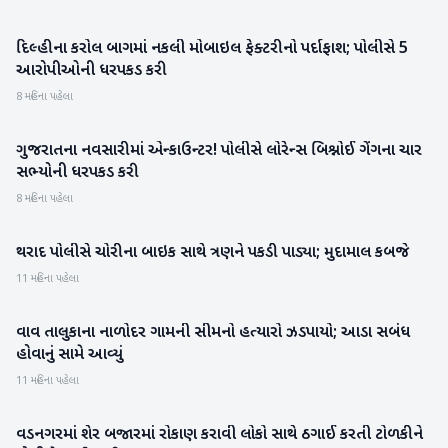
દિલ્હીના કરોલ બાગમાં નકલી મોબાઇલ ફેક્ટરીનો પર્દાફાશ; પોલીસે 5
રાષ્ટ્રીય
આરોપીઓની ધરપકડ કરી
8 મહિના પહેલા
ગુજરાતના નવસારીમાં એન્કાઉન્ટર! પોલીસે લોરેન્સ બિશ્નોઈ ગેંગના ચાર
રાષ્ટ્રીય
સભ્યોની ધરપકડ કરી
8 મહિના પહેલા
થરાદ પોલીસે ચોરીના બાઇક સાથે ત્રણને પકડી પાડ્યા; મુદામાલ કબજે
બનાસકાંઠા
11 મહિના પહેલા
વાવ તાલુકાના નાળોદર ગામની સીમનો હત્યારો ઝડપાયો; આડા સબંધ
બનાસકાંઠા
હોવાનું સામે આવ્યું
11 મહિના પહેલા
વડનગરમાં શેર બજારમાં રોકાણ કરાવી લોકો સાથે ઠગાઈ કરતી ટોળકીને
મહેસાણા