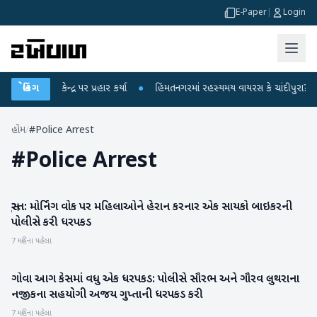
E-Paper
|
Login
ાંધીએ કેન્દ્ર પર પ્રહાર કર્યા
બ્રેકિંગ
●
હિંમતનગરમાં રહસ્યમય વાયરસ કે ચાંદીપુરા? 6 બા
હોમ
/
#Police Arrest
#
Police Arrest
સુરત: મોર્નિંગ વોક પર મહિલાઓને હેરાન કરનાર એક સાયકો બાઇકરની
ગુજરાત
પોલીસે કરી ધરપકડ
7 મહિના પહેલા
ગોવા આગ કેસમાં વધુ એક ધરપકડ: પોલીસે સૌરભ અને ગૌરવ લુથરાના
રાષ્ટ્રીય
નજીકના સહયોગી અજય ગુપ્તાની ધરપકડ કરી
7 મહિના પહેલા