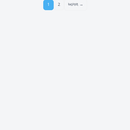
1
2
આગળ →