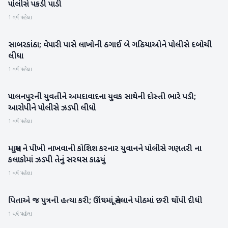
પોલીસે પકડી પાડી
1 વર્ષ પહેલા
સાબરકાંઠા; વેપારી પાસે લાખોની ઠગાઈ બે ગઠિયાઓને પોલીસે દબોચી
સાબરકાંઠા
લીધા
1 વર્ષ પહેલા
પાલનપુરની યુવતીને અમદાવાદના યુવક સાથેની દોસ્તી ભારે પડી;
બનાસકાંઠા
આરોપીને પોલીસે ઝડપી લીધો
1 વર્ષ પહેલા
માસુમ ને પીખી નાખવાની કોશિશ કરનાર યુવાનને પોલીસે ગણતરી ના
પાટણ
કલાકોમાં ઝડપી તેનું સરઘસ કાઢયું
1 વર્ષ પહેલા
પિતાએ જ પુત્રની હત્યા કરી; ઊંઘમાં સૂતેલાને પીઠમાં છરી ઘોંપી દીધી
સાબરકાંઠા
1 વર્ષ પહેલા