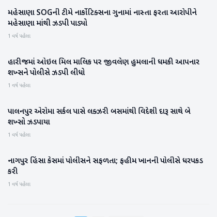
મહેસાણા SOGની ટીમે નાર્કોટિક્સના ગુનામાં નાસ્તા ફરતા આરોપીને
મહેસાણા
મહેસાણા માંથી ઝડપી પાડ્યો
1 વર્ષ પહેલા
હારીજમાં ઓઇલ મિલ માલિક પર જીવલેણ હુમલાની ધમકી આપનાર
પાટણ
શખ્સને પોલીસે ઝડપી લીધો
1 વર્ષ પહેલા
પાલનપુર એરોમા સર્કલ પાસે લક્ઝરી બસમાંથી વિદેશી દારૂ સાથે બે
બનાસકાંઠા
શખ્સો ઝડપાયા
1 વર્ષ પહેલા
નાગપુર હિંસા કેસમાં પોલીસને સફળતા; ફહીમ ખાનની પોલીસે ધરપકડ
રાષ્ટ્રીય
કરી
1 વર્ષ પહેલા