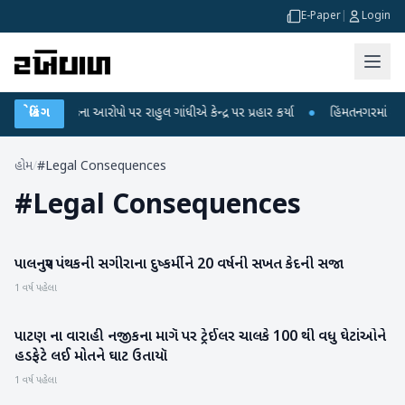
E-Paper
|
Login
ીક્ષા લીકના આરોપો પર રાહુલ ગાંધીએ કેન્દ્ર પર પ્રહાર કર્યા
બ્રેકિંગ
●
હિંમતનગરમાં રહસ્યમ
હોમ
/
#Legal Consequences
#
Legal Consequences
પાલનપુર પંથકની સગીરાના દુષ્કર્મીને 20 વર્ષની સખત કેદની સજા
બનાસકાંઠા
1 વર્ષ પહેલા
પાટણ ના વારાહી નજીકના માગૅ પર ટ્રેઈલર ચાલકે 100 થી વધુ ઘેટાંઓને
પાટણ
હડફેટે લઈ મોતને ઘાટ ઉતાયૉ
1 વર્ષ પહેલા