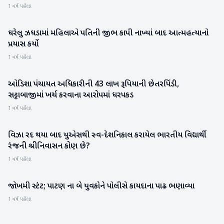
1 વર્ષ પહેલા
ઘરેલુ ઝઘડામાં મહિલાએ પતિની જીભ કાપી નાખ્યાં બાદ આત્મહત્યાનો
રાષ્ટ્રીય
પ્રયાસ કર્યો
1 વર્ષ પહેલા
ઓડિશા પંચાયત અધિકારીની 43 લાખ રૂપિયાની છેતરપિંડી,
રાષ્ટ્રીય
સટ્ટાબાજીમાં ખર્ચ કરવાના આરોપમાં ધરપકડ
1 વર્ષ પહેલા
વિઝા રદ થયા બાદ યુએસથી સ્વ-દેશનિકાલ કરાયેલ ભારતીય વિદ્યાર્થી
રાષ્ટ્રીય
રંજની શ્રીનિવાસન કોણ છે?
1 વર્ષ પહેલા
જોખમી સ્ટંટ; પાટણ ના બે યુવકોને પોલીસે કાયદાના પાઢ ભણાવ્યા
પાટણ
1 વર્ષ પહેલા