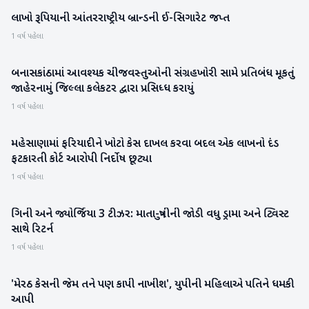
લાખો રૂપિયાની આંતરરાષ્ટ્રીય બ્રાન્ડની ઈ-સિગારેટ જપ્ત
રાષ્ટ્રીય
1 વર્ષ પહેલા
બનાસકાંઠામાં આવશ્યક ચીજવસ્તુઓની સંગ્રહખોરી સામે પ્રતિબંધ મૂકતું
બનાસકાંઠા
જાહેરનામું જિલ્લા કલેકટર દ્વારા પ્રસિધ્ધ કરાયું
1 વર્ષ પહેલા
મહેસાણામાં ફરિયાદીને ખોટો કેસ દાખલ કરવા બદલ એક લાખનો દંડ
મહેસાણા
ફટકારતી કોર્ટ આરોપી નિર્દોષ છૂટ્યા
1 વર્ષ પહેલા
ગિની અને જ્યોર્જિયા 3 ટીઝર: માતા-પુત્રીની જોડી વધુ ડ્રામા અને ટ્વિસ્ટ
મનોરંજન
સાથે રિટર્ન
1 વર્ષ પહેલા
'મેરઠ કેસની જેમ તને પણ કાપી નાખીશ', યુપીની મહિલાએ પતિને ધમકી
રાષ્ટ્રીય
આપી