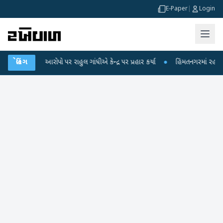
E-Paper
|
Login
ા લીકના આરોપો પર રાહુલ ગાંધીએ કેન્દ્ર પર પ્રહાર કર્યા
બ્રેકિંગ
●
હિંમતનગરમાં રહસ્યમય વા