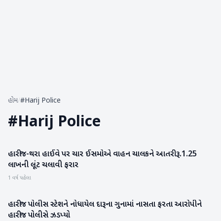
હોમ
/
#Harij Police
#
Harij Police
હારીજ-થરા હાઈવે પર ચાર ઈસમોએ વાહન ચાલકને આતરી રૂ.1.25
પાટણ
લાખની લૂંટ ચલાવી ફરાર
1 વર્ષ પહેલા
હારીજ પોલીસ સ્ટેશને નોધાયેલ દારૂના ગુનામાં નાસતા ફરતા આરોપીને
પાટણ
હારીજ પોલીસે ઝડપ્યો