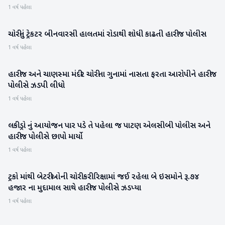
1 વર્ષ પહેલા
ચોરીનું ટ્રેકટર બીનવારસી હાલતમાં રોડાથી શોધી કાઢતી હારીજ પોલીસ
પાટણ
1 વર્ષ પહેલા
હારીજ અને ચાણસ્મા મંદીર ચોરીના ગુનામાં નાસતા ફરતા આરોપીને હારીજ
પાટણ
પોલીસે ઝડપી લીધો
1 વર્ષ પહેલા
લકી ડ્રો નું આયોજન પાર પડે તે પહેલા જ પાટણ એલસીબી પોલીસ અને
પાટણ
હારીજ પોલીસે છાપો માર્યો
1 વર્ષ પહેલા
ટ્રકો માંથી બેટરીઓની ચોરી કરી રિક્ષામાં જઈ રહેલા બે ઇસમોને રૂ.૭૪
પાટણ
હજાર ના મુદામાલ સાથે હારીજ પોલીસે ઝડપ્યા
1 વર્ષ પહેલા